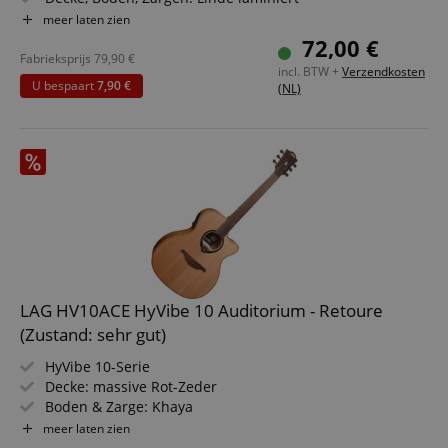
Griffbrett, Steg: Ahorn
meer laten zien
Hals: Birke
72,00 €
Finish: Hochglanz
Fabrieksprijs
79,90
€
incl. BTW +
Verzendkosten
U bespaart
7,90 €
(NL)
LAG HV10ACE HyVibe 10 Auditorium - Retoure
(Zustand: sehr gut)
HyVibe 10-Serie
Decke: massive Rot-Zeder
Boden & Zarge: Khaya
Griffbrett/Hals: Brown Brankowood / Khaya
meer laten zien
Elektronik: HyVibe H2-System