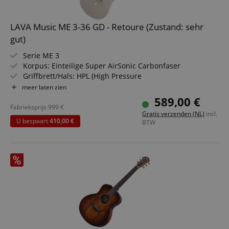
LAVA Music ME 3-36 GD - Retoure (Zustand: sehr
gut)
Serie ME 3
Korpus: Einteilige Super AirSonic Carbonfaser
Griffbrett/Hals: HPL (High Pressure
Laminate)/Carbonfaser
meer laten zien
Elektronik: L3 Smart mit Freeboost 2.2 Technology
589,00 €
Farbe & Finish: Gold, Matt
Fabrieksprijs
999
€
Gratis verzenden (NL)
incl.
Inklusive: Lava Space Bag
U bespaart
410,00 €
BTW