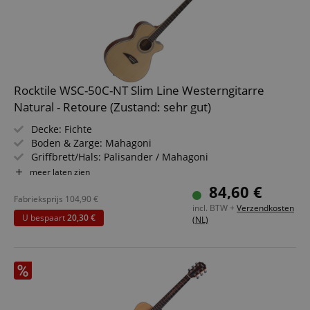
Rocktile WSC-50C-NT Slim Line Westerngitarre
Natural - Retoure (Zustand: sehr gut)
Decke: Fichte
Boden & Zarge: Mahagoni
Griffbrett/Hals: Palisander / Mahagoni
Farbe & Finish: Natural, Satin
meer laten zien
Geringe Zargentiefe von nur 7 cm
84,60 €
Fabrieksprijs
104,90
€
incl. BTW +
Verzendkosten
U bespaart
20,30 €
(NL)