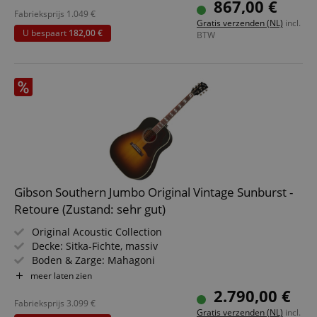
867,00 €
Farbe & Finish: Natur, Satin
Fabrieksprijs
1.049
€
Gratis verzenden (NL)
incl.
U bespaart
182,00 €
BTW
Gibson Southern Jumbo Original Vintage Sunburst -
Retoure (Zustand: sehr gut)
Original Acoustic Collection
Decke: Sitka-Fichte, massiv
Boden & Zarge: Mahagoni
Hals/Griffbrett: Mahagoni / Palisander
meer laten zien
Elektronik: LR Baggs VTC
2.790,00 €
Farbe & Finish: Vintage Sunburst, Nitrocellulose
Fabrieksprijs
3.099
€
Gratis verzenden (NL)
incl.