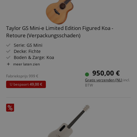
Taylor GS Mini-e Limited Edition Figured Koa -
Retoure (Verpackungsschaden)
Serie: GS Mini
Decke: Fichte
Boden & Zarge: Koa
Griffbrett/Hals: Ebenholz / Mahagoni
meer laten zien
Elektronik: ES-B
950,00 €
Farbe & Finish: Natur, Matt
Fabrieksprijs
999
€
Gratis verzenden (NL)
incl.
U bespaart
49,00 €
BTW