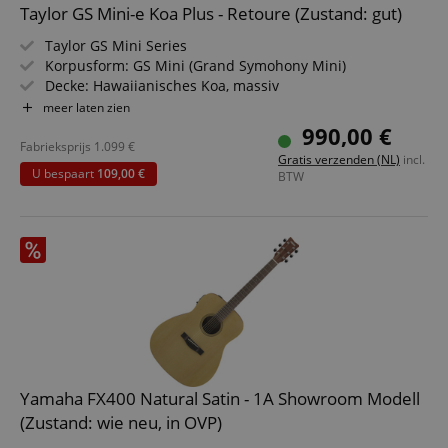
Taylor GS Mini-e Koa Plus - Retoure (Zustand: gut)
Taylor GS Mini Series
Korpusform: GS Mini (Grand Symohony Mini)
Decke: Hawaiianisches Koa, massiv
Boden & Zarge: Koa
meer laten zien
Hals: Mahagoni
990,00 €
Griffbrett: Ebenholz
Fabrieksprijs
1.099
€
Gratis verzenden (NL)
incl.
Elektronik: Taylor Expression System 2
U bespaart
109,00 €
BTW
Farbe & Finish: Natur, Satin
Inklusive Leichtkoffer
Yamaha FX400 Natural Satin - 1A Showroom Modell
(Zustand: wie neu, in OVP)