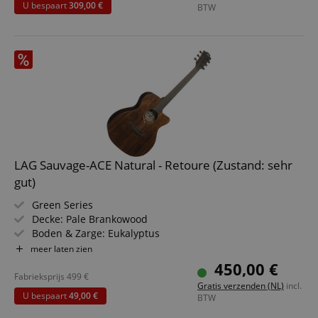
U bespaart
309,00 €
BTW
LAG Sauvage-ACE Natural - Retoure (Zustand: sehr
gut)
Green Series
Decke: Pale Brankowood
Boden & Zarge: Eukalyptus
Griffbrett/Hals: Black Brankowood / Khaya
meer laten zien
Elektronik: Stage Lâg
450,00 €
Farbe & Finish: Natural, Satin
Fabrieksprijs
499
€
Gratis verzenden (NL)
incl.
U bespaart
49,00 €
BTW