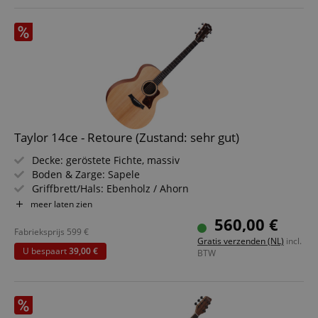
Taylor 14ce - Retoure (Zustand: sehr gut)
Decke: geröstete Fichte, massiv
Boden & Zarge: Sapele
Griffbrett/Hals: Ebenholz / Ahorn
Elektronik: Fishman Sonitone GT2
meer laten zien
Farbe & Finish: Natural, matt
560,00 €
Fabrieksprijs
599
€
Gratis verzenden (NL)
incl.
U bespaart
39,00 €
BTW