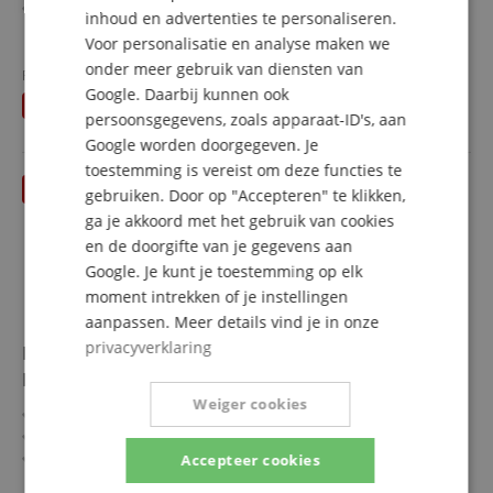
Boden & Zarge: Ovangkol, massiv
inhoud en advertenties te personaliseren.
SPANISH
Griffbrett/Hals: Palisander / Mahagoni
meer laten zien
Voor personalisatie en analyse maken we
Elektronik: Fishman Presys VT
600,00 €
onder meer gebruik van diensten van
Farbe & Finish: Black Top, Semi Gloss
Fabrieksprijs
649
€
Gratis verzenden (NL)
incl.
Google. Daarbij kunnen ook
U bespaart
49,00 €
BTW
persoonsgegevens, zoals apparaat-ID's, aan
Google worden doorgegeven. Je
toestemming is vereist om deze functies te
gebruiken. Door op "Accepteren" te klikken,
ga je akkoord met het gebruik van cookies
en de doorgifte van je gegevens aan
Google. Je kunt je toestemming op elk
moment intrekken of je instellingen
aanpassen. Meer details vind je in onze
privacyverklaring
Ibanez TCM50-GBO Galaxy Black Open Pore -
Retoure (Zustand: sehr gut)
Weiger cookies
Talman-Serie
Decke: gemaserte Esche
Boden & Zarge: Sapele
Accepteer cookies
Griffbrett/Hals: Purpleheart / Okoume
meer laten zien