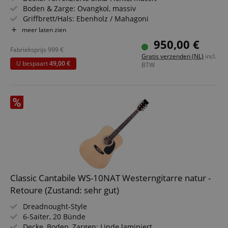
Boden & Zarge: Ovangkol, massiv
Griffbrett/Hals: Ebenholz / Mahagoni
Elektronik: Fishman Flex Blend
meer laten zien
Farbe & Finish: Natur, Gloss
950,00 €
Fabrieksprijs
999
€
Gratis verzenden (NL)
incl.
U bespaart
49,00 €
BTW
Classic Cantabile WS-10NAT Westerngitarre natur -
Retoure (Zustand: sehr gut)
Dreadnought-Style
6-Saiter, 20 Bünde
Decke, Boden, Zargen: Linde laminiert