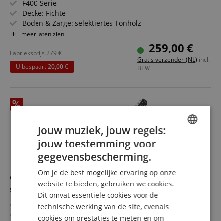
F400-Serie
Decke: Fichte
Boden & Zarge: selektiertes Tonholz
Griffbrett/Hals: Palisander / selektiertes Tonholz
meer laten zien
Elektronik: Piezo-Tonabnehmer mit SYSTEM75
259,00 €
Vorverstärker
Fabrieksprijs
279
€
Gratis verzenden (NL)
incl.
Farbe & Finish: Natural Satin, Matt
U bespaart
20,00 €
BTW
Jouw muziek, jouw regels:
jouw toestemming voor
ENGLISH
gegevensbescherming.
GERMAN
Om je de best mogelijke ervaring op onze
Cort CORE-MC OV Black Top - Retoure (Zustand:
DUTCH
website te bieden, gebruiken we cookies.
sehr gut)
Dit omvat essentiële cookies voor de
FRENCH
Core-Serie
technische werking van de site, evenals
ITALIAN
Decke: Zeder, massiv
cookies om prestaties te meten en om