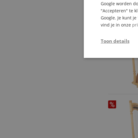
Google worden doo
"Accepteren" te k
Google. Je kunt j
vind je in onze
pr
Toon details
Strikt
noodzakelijk
Str
Strikt noodzakelijke
Zonder strikt noodzak
Naam