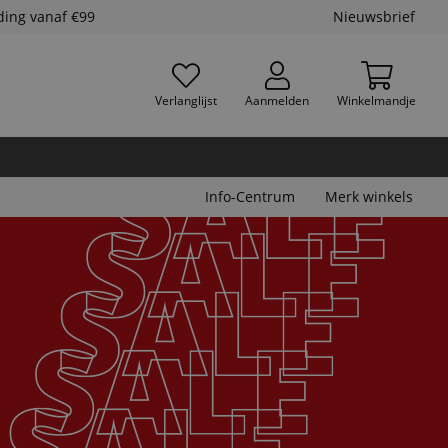
ding vanaf €99
Nieuwsbrief
Verlanglijst
Aanmelden
Winkelmandje
Info-Centrum
Merk winkels