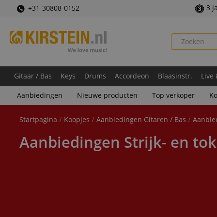
3 j
+31-30808-0152
Gitaar / Bas
Keys
Drums
Accordeon
Blaasinstr.
Live
Aanbiedingen
Nieuwe producten
Top verkoper
Ko
Startpagina
Koopjes
Aanbiedingen Gitaren / Bas
Aanbied
Aanbiedingen Strijk- en to