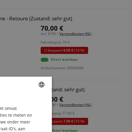
ne - Retoure (Zustand: sehr gut)
70,00 €
incl. BTW +
Verzendkosten (NL)
Fabrieksprijs
78
€
U bespaart
8,00 €
(10 %)
Direct leverbaar.
Artikelnummer: 00069840
et Natur - Retoure (Zustand: sehr gut)
70,00 €
horn für
ENGLISH
incl. BTW +
Verzendkosten (NL)
Dit omvat
GERMAN
d stabil
Fabrieksprijs
77,90
€
aties te meten en
DUTCH
U bespaart
7,90 €
(10 %)
n we onder meer
und Schutz
aat-ID's, aan
FRENCH
Direct leverbaar.