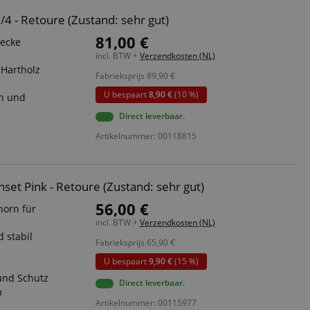
3/4 - Retoure (Zustand: sehr gut)
81,00 €
Decke
incl. BTW +
Verzendkosten (NL)
: Hartholz
Fabrieksprijs
89,90
€
U bespaart
8,90 €
(10 %)
ch und
Direct leverbaar.
Artikelnummer: 00118815
nset Pink - Retoure (Zustand: sehr gut)
56,00 €
horn für
incl. BTW +
Verzendkosten (NL)
d stabil
Fabrieksprijs
65,90
€
U bespaart
9,90 €
(15 %)
und Schutz
Direct leverbaar.
n
Artikelnummer: 00115977