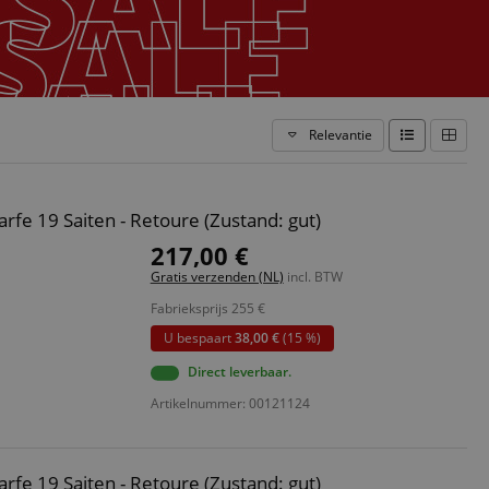
Relevantie
rfe 19 Saiten - Retoure (Zustand: gut)
217,00 €
Gratis verzenden (NL)
incl. BTW
Fabrieksprijs
255
€
U bespaart
38,00 €
(15 %)
Direct leverbaar.
Artikelnummer: 00121124
rfe 19 Saiten - Retoure (Zustand: gut)