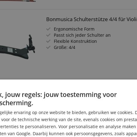
Bonmusica Schulterstütze 4/4 für Violi
Ergonomische Form
Passt sich jeder Schulter an
Flexible Konstruktion
Größe: 4/4
Classic Cantabile VP-130 4/4 Violinens
, jouw regels: jouw toestemming voor
scherming.
Decke aus Fichte, Zargen & Boden aus A
ausgezeichnete Resonanz
elijke ervaring op onze website te bieden, gebruiken we cookies. 
Saitenhalter aus Karbonfaser - leicht un
s voor de technische werking van de site, evenals cookies om prest
Feinstimmer für präzise und schnelle
rtenties te personaliseren. Voor personalisatie en analyse make
Stimmungskorrekturen
Bequemer Kinnhalter für sicheren Halt 
ten van Google. Daarbij kunnen ook persoonsgegevens, zoals appar