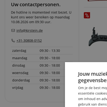
Uw contactpersonen.
De hotline is momenteel niet bezet. U
kunt ons weer bereiken op maandag
10.08.2026 om 09:30 uur.
info@kirstein.de
+31-30808-0152
zaterdag
09:30 - 13:30
maandag
09:30 - 18:00
dinsdag
09:30 - 18:00
woensdag
09:30 - 18:00
Jouw muziek
gegevensbe
donderdag
09:30 - 18:00
vrijdag
09:30 - 18:00
Om je de best mog
essentiële cookie
om inhoud en adve
gebruik van diens