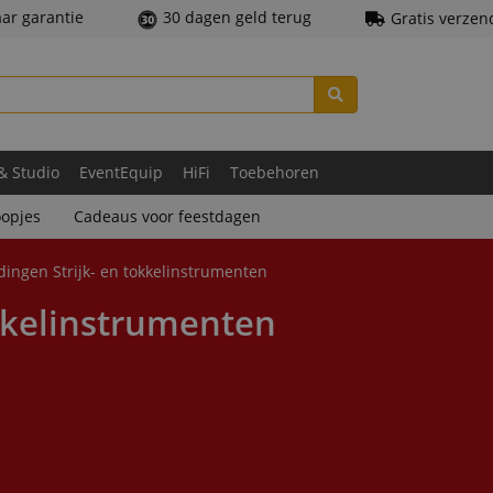
aar garantie
30 dagen geld terug
Gratis verzen
 & Studio
EventEquip
HiFi
Toebehoren
opjes
Cadeaus voor feestdagen
ingen Strijk- en tokkelinstrumenten
kkelinstrumenten