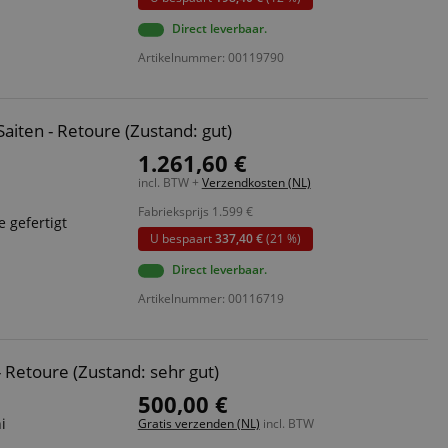
ript.com-service om
Direct leverbaar.
den. De
ect werken.
Artikelnummer: 00119790
 on the website,
 ensuring a secure
aiten - Retoure (Zustand: gut)
te across page
1.261,60 €
incl. BTW +
Verzendkosten (NL)
ies are used by the
vities so users can
Fabrieksprijs
1.599
€
s pages.
 gefertigt
U bespaart
337,40 €
(21 %)
s used to facilitate
ely.
Direct leverbaar.
 user session by the
Artikelnummer: 00116719
n state across page
 Retoure (Zustand: sehr gut)
500,00 €
Omschrijving
i
Gratis verzenden (NL)
incl. BTW