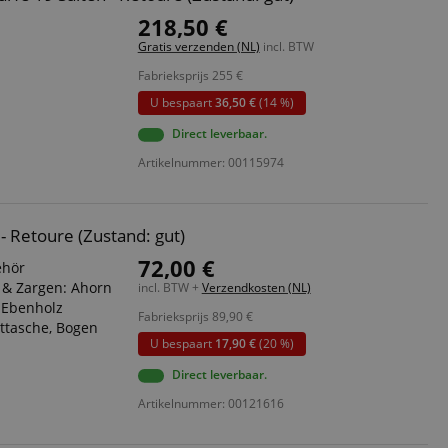
218,50 €
Gratis verzenden (NL)
incl. BTW
Fabrieksprijs
255
€
U bespaart
36,50 €
(14 %)
Direct leverbaar.
Artikelnummer: 00115974
 - Retoure (Zustand: gut)
72,00 €
ehör
 & Zargen: Ahorn
incl. BTW +
Verzendkosten (NL)
: Ebenholz
Fabrieksprijs
89,90
€
nttasche, Bogen
U bespaart
17,90 €
(20 %)
Direct leverbaar.
Artikelnummer: 00121616