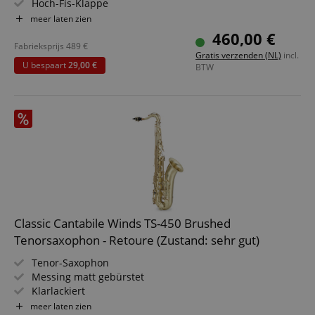
Hoch-Fis-Klappe
Sehr ergonomische Klappenmechanik
meer laten zien
Voller warmer Klang
460,00 €
Fabrieksprijs
489
€
Gratis verzenden (NL)
incl.
U bespaart
29,00 €
BTW
Classic Cantabile Winds TS-450 Brushed
Tenorsaxophon - Retoure (Zustand: sehr gut)
Tenor-Saxophon
Messing matt gebürstet
Klarlackiert
Bb-Stimmung
meer laten zien