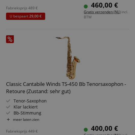
Hoch-Fis-Klappe
460,00 €
Sehr ergonomische Klappenmechanik
Fabrieksprijs
489
€
Gratis verzenden (NL)
incl.
Voller warmer Klang
U bespaart
29,00 €
BTW
Classic Cantabile Winds TS-450 Bb Tenorsaxophon -
Retoure (Zustand: sehr gut)
Tenor-Saxophon
Klar lackiert
Bb-Stimmung
Hoch-Fis-Klappe
meer laten zien
Sehr ergonomische Klappenmechanik
400,00 €
Voller warmer Klang
Fabrieksprijs
449
€