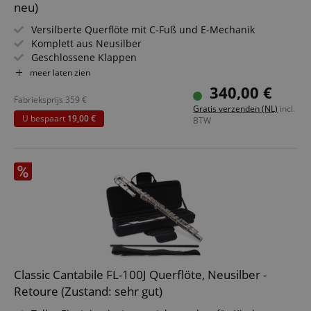
neu)
Versilberte Querflöte mit C-Fuß und E-Mechanik
Komplett aus Neusilber
Geschlossene Klappen
Offset-Ausführung mit vorgezogenem G
meer laten zien
Inklusive Etui, Tragetasche und Wischerstab
340,00 €
Fabrieksprijs
359
€
Gratis verzenden (NL)
incl.
U bespaart
19,00 €
BTW
Classic Cantabile FL-100J Querflöte, Neusilber -
Retoure (Zustand: sehr gut)