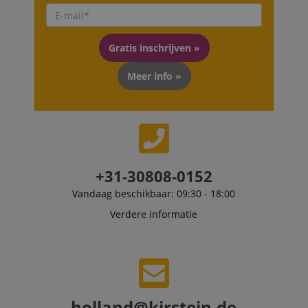
scarab.visitor
Emarsys
11 maanden
This cookie is
.kirstein.nl
4 weken
used to track
visitors for the
Gratis inschrijven »
purpose of
delivering
personalized
Meer info »
product
recommendatio
and advertising
+31-30808-0152
Vandaag beschikbaar: 09:30 - 18:00
Verdere informatie
holland@kirstein.de