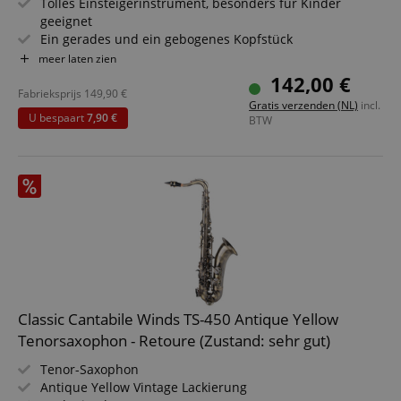
Tolles Einsteigerinstrument, besonders für Kinder
geeignet
Ein gerades und ein gebogenes Kopfstück
Komplett aus vernickeltem Neusilber (Kopfstück, Korpus
meer laten zien
und Mechanik)
142,00 €
Geschlossene Klappen, leichtgängige E-Mechanik
Fabrieksprijs
149,90
€
Gratis verzenden (NL)
incl.
Vorgezogenes G, leichte Ansprache und saubere
U bespaart
7,90 €
BTW
Intonation
Stimmung C, warmer Klang
Classic Cantabile Winds TS-450 Antique Yellow
Tenorsaxophon - Retoure (Zustand: sehr gut)
Tenor-Saxophon
Antique Yellow Vintage Lackierung