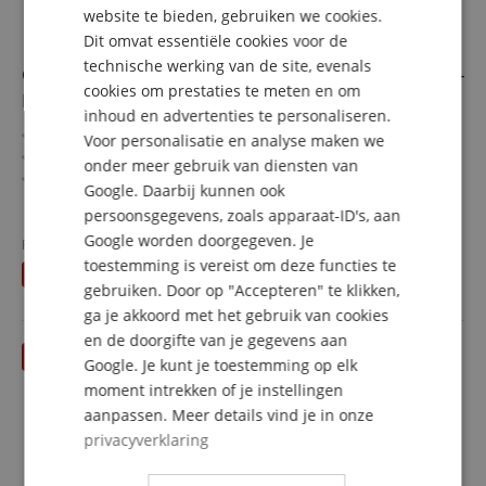
DUTCH
website te bieden, gebruiken we cookies.
Dit omvat essentiële cookies voor de
FRENCH
technische werking van de site, evenals
Classic Cantabile Winds SS-450 Bb-Sopransaxophon -
ITALIAN
cookies om prestaties te meten en om
Retoure (Zustand: sehr gut)
inhoud en advertenties te personaliseren.
SPANISH
Klarlackiertes Sopran-Saxophon in Bb
Voor personalisatie en analyse maken we
Gute Ansprache & voller warmer Klang
onder meer gebruik van diensten van
Hoch-Fis-Klappe, ergonomische Klappenmechanik
Google. Daarbij kunnen ook
Inkl. 2 S-Bögen, Mundstück, Blattschraube &
meer laten zien
persoonsgegevens, zoals apparaat-ID's, aan
Pflegezubehör
310,00 €
Google worden doorgegeven. Je
Inkl. Leichtkoffer mit Rucksackgarnitur
Fabrieksprijs
369
€
Gratis verzenden (NL)
incl.
toestemming is vereist om deze functies te
U bespaart
59,00 €
BTW
gebruiken. Door op "Accepteren" te klikken,
ga je akkoord met het gebruik van cookies
en de doorgifte van je gegevens aan
Google. Je kunt je toestemming op elk
moment intrekken of je instellingen
aanpassen. Meer details vind je in onze
privacyverklaring