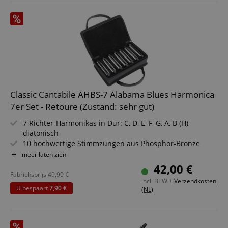
Classic Cantabile AHBS-7 Alabama Blues Harmonica
7er Set - Retoure (Zustand: sehr gut)
7 Richter-Harmonikas in Dur: C, D, E, F, G, A, B (H),
diatonisch
10 hochwertige Stimmzungen aus Phosphor-Bronze
Hochwertige Stimmplatte aus Messing (Stärke: 1 mm)
meer laten zien
Robustes Gehäuse aus verchromtem Stahl
42,00 €
Inkl. weichem Pflegetuch und Tragekoffer
Fabrieksprijs
49,90
€
incl. BTW +
Verzendkosten
U bespaart
7,90 €
(NL)