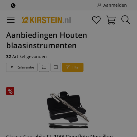
Aanmelden
Aanbiedingen Houten
blaasinstrumenten
32
Artikel gevonden
Relevantie
Filter
Classic Cantabile FL-100J Querflöte Neusilber -