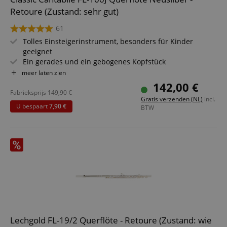
Retoure (Zustand: sehr gut)
61
Tolles Einsteigerinstrument, besonders für Kinder
geeignet
Ein gerades und ein gebogenes Kopfstück
Komplett aus vernickeltem Neusilber (Kopfstück, Korpus
meer laten zien
und Mechanik)
142,00 €
Geschlossene Klappen, leichtgängige E-Mechanik
Fabrieksprijs
149,90
€
Gratis verzenden (NL)
incl.
Vorgezogenes G, leichte Ansprache und saubere
U bespaart
7,90 €
BTW
Intonation
Stimmung C, warmer Klang
Lechgold FL-19/2 Querflöte - Retoure (Zustand: wie