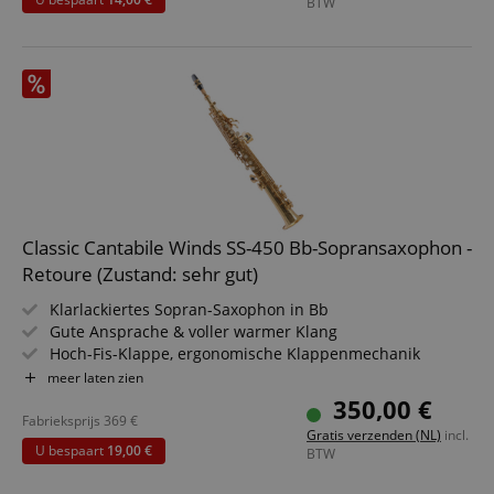
BTW
Lieferumfang
Classic Cantabile Winds SS-450 Bb-Sopransaxophon -
Retoure (Zustand: sehr gut)
Klarlackiertes Sopran-Saxophon in Bb
Gute Ansprache & voller warmer Klang
Hoch-Fis-Klappe, ergonomische Klappenmechanik
Inkl. 2 S-Bögen, Mundstück, Blattschraube &
meer laten zien
Pflegezubehör
350,00 €
Inkl. Leichtkoffer mit Rucksackgarnitur
Fabrieksprijs
369
€
Gratis verzenden (NL)
incl.
U bespaart
19,00 €
BTW