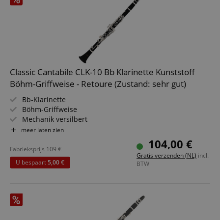
Classic Cantabile CLK-10 Bb Klarinette Kunststoff
Böhm-Griffweise - Retoure (Zustand: sehr gut)
Bb-Klarinette
Böhm-Griffweise
Mechanik versilbert
17 Klappen, 5 Ringe
meer laten zien
Holzoptik
104,00 €
Inkl. Koffer, Durchziehwischer u. Korkfett
Fabrieksprijs
109
€
Gratis verzenden (NL)
incl.
U bespaart
5,00 €
BTW