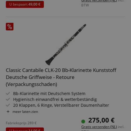
Gratis verzenden (NL)
incl.
U bespaart
49,00 €
BTW
Classic Cantabile CLK-20 Bb-Klarinette Kunststoff
Deutsche Griffweise - Retoure
(Verpackungsschaden)
Bb-Klarinette mit Deutschem System
Hygienisch einwandfrei & wetterbeständig
20 Klappen, 6 Ringe, Verstellbarer Daumenhalter
Original Pisoni Polster aus Italien
meer laten zien
Korpus: Ebonit in Echtholzstil; Mechanik: Versilbert
275,00 €
Inkl. Mundstück, Koffer & Pflegezubehör
Fabrieksprijs
289
€
Gratis verzenden (NL)
incl.
Hinweis: Kein deutsches Standard-Mundstück im
U bespaart
14,00 €