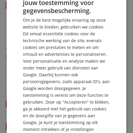
jouw toestemming voor
ENGLISH
gegevensbescherming.
GERMAN
Om je de best mogelijke ervaring op onze
DUTCH
website te bieden, gebruiken we cookies.
Dit omvat essentiële cookies voor de
FRENCH
technische werking van de site, evenals
ITALIAN
cookies om prestaties te meten en om
Classic Cantabile 72 Bass Akkordeon "Secondo V"
inhoud en advertenties te personaliseren.
SPANISH
Schwarz - Retoure (Zustand: sehr gut)
Voor personalisatie en analyse maken we
72-Bass Akkordeon
onder meer gebruik van diensten van
34 Diskanttasten, 72 Bassknöpfe
Google. Daarbij kunnen ook
3-chörig, 5 Register
persoonsgegevens, zoals apparaat-ID's, aan
Inklusive Tasche und Tragegurte mit Querriemen
meer laten zien
Google worden doorgegeven. Je
Geringes Gewicht: 7,6 kg
500,00 €
toestemming is vereist om deze functies te
Farbe: Schwarz Hochglanz
Fabrieksprijs
529
€
Gratis verzenden (NL)
incl.
gebruiken. Door op "Accepteren" te klikken,
U bespaart
29,00 €
BTW
ga je akkoord met het gebruik van cookies
en de doorgifte van je gegevens aan
Google. Je kunt je toestemming op elk
moment intrekken of je instellingen