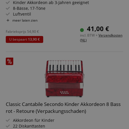
Kinder Akkordeon ab 3-Jahren geeignet
8-Bässe, 17-Töne
Luftventil
Halteschlaufe und 2 Schultergurte
meer laten zien
41,00 €
Fabrieksprijs
54,90
€
incl. BTW +
Verzendkosten
U bespaart
13,90 €
(NL)
Classic Cantabile Secondo Kinder Akkordeon 8 Bass
rot - Retoure (Verpackungsschaden)
Akkordeon für Kinder
22 Diskanttasten