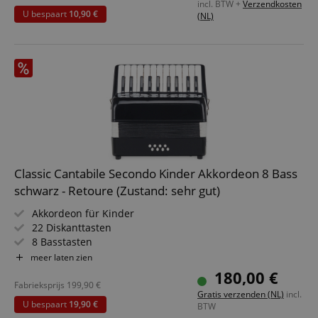
incl. BTW +
Verzendkosten
U bespaart
10,90 €
(NL)
Classic Cantabile Secondo Kinder Akkordeon 8 Bass
schwarz - Retoure (Zustand: sehr gut)
Akkordeon für Kinder
22 Diskanttasten
8 Basstasten
Inkl. Trageriemen und Tasche
meer laten zien
180,00 €
Fabrieksprijs
199,90
€
Gratis verzenden (NL)
incl.
U bespaart
19,90 €
BTW