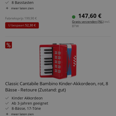
8 Basstasten
Inkl. Trageriemen und Tasche
meer laten zien
147,60 €
Fabrieksprijs
199,90
€
Gratis verzenden (NL)
incl.
U bespaart
52,30 €
BTW
Classic Cantabile Bambino Kinder-Akkordeon, rot, 8
Bässe - Retoure (Zustand: gut)
Kinder Akkordeon
Ab 3-Jahren geeignet
8-Bässe, 17-Töne
Luftventil
meer laten zien