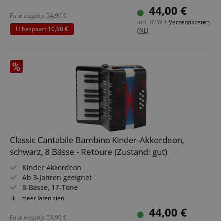
Halteschlaufe und 2 Schultergurte
44,00 €
Fabrieksprijs
54,90
€
incl. BTW +
Verzendkosten
U bespaart
10,90 €
(NL)
Classic Cantabile Bambino Kinder-Akkordeon,
schwarz, 8 Bässe - Retoure (Zustand: gut)
Kinder Akkordeon
Ab 3-Jahren geeignet
8-Bässe, 17-Töne
Luftventil
meer laten zien
Halteschlaufe und 2 Schultergurte
44,00 €
Fabrieksprijs
54,90
€