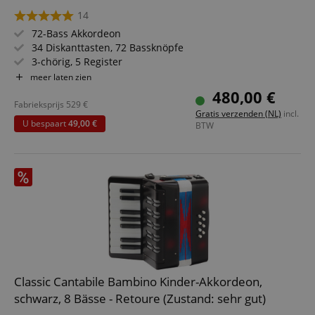
14
72-Bass Akkordeon
34 Diskanttasten, 72 Bassknöpfe
3-chörig, 5 Register
Inkl. Tasche und Tragegurte
meer laten zien
Geringes Gewicht: 7,6 kg
480,00 €
Farbe: Rot Perlmutt-Optik
Fabrieksprijs
529
€
Gratis verzenden (NL)
incl.
U bespaart
49,00 €
BTW
Classic Cantabile Bambino Kinder-Akkordeon,
schwarz, 8 Bässe - Retoure (Zustand: sehr gut)