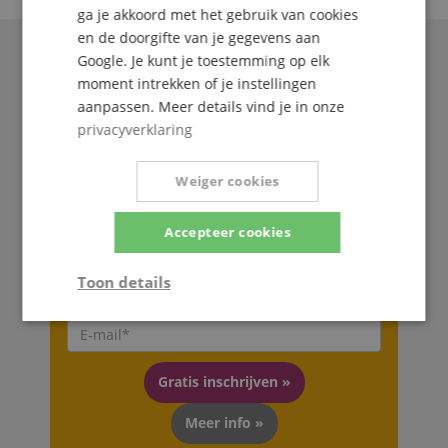
ga je akkoord met het gebruik van cookies
en de doorgifte van je gegevens aan
Google. Je kunt je toestemming op elk
moment intrekken of je instellingen
aanpassen. Meer details vind je in onze
privacyverklaring
Weiger cookies
De Kirstein Beat!
Accepteer cookies
Schrijf u nu in op onze nieuwsbrief en verzeker u
Toon details
van uw
5€ voucher
.
Strikt
Prestatie
Gericht op
noodzakelijk
Gratis inschrijven »
Functionaliteit
Niet-
Meer info »
geclassificeerd