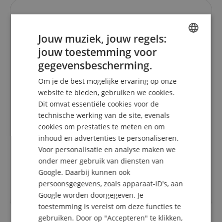
Uw contactpersonen.
De hotline is momenteel niet bezet. U kunt ons weer
Jouw muziek, jouw regels:
bereiken op maandag 10.08.2026 om 09:30 uur.
jouw toestemming voor
ENGLISH
info@kirstein.de
gegevensbescherming.
GERMAN
Om je de best mogelijke ervaring op onze
+31-30808-0152
DUTCH
website te bieden, gebruiken we cookies.
maandag
09:30 - 18:00
Dit omvat essentiële cookies voor de
FRENCH
technische werking van de site, evenals
dinsdag
09:30 - 18:00
ITALIAN
cookies om prestaties te meten en om
woensdag
09:30 - 18:00
inhoud en advertenties te personaliseren.
SPANISH
Voor personalisatie en analyse maken we
donderdag
09:30 - 18:00
onder meer gebruik van diensten van
vrijdag
09:30 - 18:00
Google. Daarbij kunnen ook
zaterdag
gesloten
persoonsgegevens, zoals apparaat-ID's, aan
Google worden doorgegeven. Je
toestemming is vereist om deze functies te
gebruiken. Door op "Accepteren" te klikken,