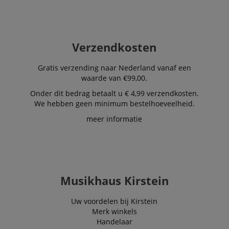
Cookie-S
moet cor
werken.
session-id-apay
11 maanden
This cook
Amazon
4 weken
used to
.amazon.com
Verzendkosten
the user
on the w
particula
Gratis verzending naar Nederland vanaf een
relation 
payment 
waarde van €99,00.
Google Privacy Policy
ensuring
and effe
Onder dit bedrag betaalt u € 4,99 verzendkosten.
checkou
We hebben geen minimum bestelhoeveelheid.
experien
meer informatie
FPGSID
.kirstein.nl
29 minuten
This cook
57 seconden
used to 
user sess
across p
requests
apay-session-set
11 maanden
This cook
Amazon.com
4 weken
by Amaz
Inc.
Musikhaus Kirstein
Session 
www.kirstein.nl
are used
server to
informat
Uw voordelen bij Kirstein
about us
Merk winkels
activitie
can easil
Handelaar
where th