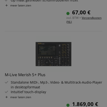
Op maat gesneden schuimrubberen inzet
Accessoirevak aan de binnenkant
meer laten zien
Compact formaat en maximale bescherming
67,00 €
incl. BTW +
Verzendkosten
(NL)
M-Live Merish 5+ Plus
Standalone MIDI-, Mp3-, Video- & Multitrack-Audio-Player
in desktopformaat
Intuïtief touch-display
7-kanaals digitale mixer & multitrack-mixer
meer laten zien
Interne opslag van 512GB
1.869,00 €
240 stemmen, 512 klanken, 58 drumkits & 589