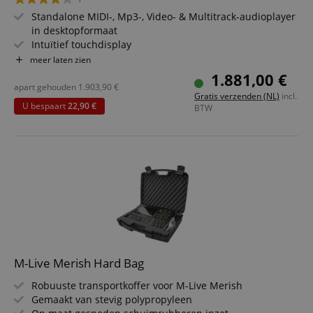
Standalone MIDI-, Mp3-, Video- & Multitrack-audioplayer
in desktopformaat
Intuïtief touchdisplay
7-kanaals digitale mixer & multitrack-mixer
meer laten zien
Interne opslag van 512GB
1.881,00 €
240 stemmen, 512 klanken, 58 drumkits & 589
apart gehouden
1.903,90
€
Gratis verzenden (NL)
incl.
percussiegeluiden
U bespaart
22,90 €
BTW
2 microfooningangen, MIDI I/O, 4 USB-poorten, Ethernet
& HDMI-uitgang
Inclusief plug-in bundle met Prompter, Audio Pro &
Grinta Live
Besparingsset inclusief koptelefoon
M-Live Merish Hard Bag
Robuuste transportkoffer voor M-Live Merish
Gemaakt van stevig polypropyleen