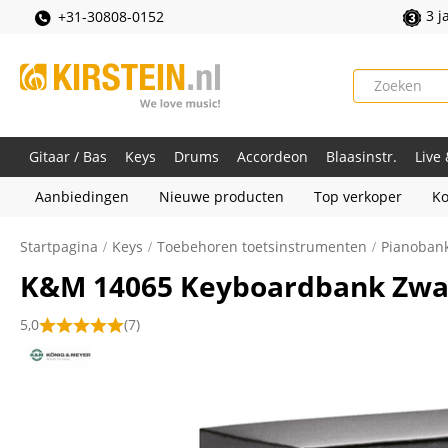
3 j
+31-30808-0152
Gitaar / Bas
Keys
Drums
Accordeon
Blaasinstr.
Live
Aanbiedingen
Nieuwe producten
Top verkoper
Ko
Startpagina
Keys
Toebehoren toetsinstrumenten
Pianobank
K&M 14065 Keyboardbank Zwa
5,0
(7)