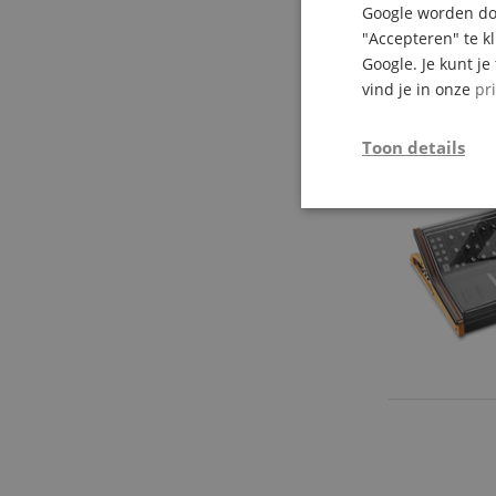
Google worden doo
"Accepteren" te k
Google. Je kunt j
vind je in onze
pr
Toon details
Strikt
noodzakelijk
Str
Strikt noodzakelijke
Zonder strikt noodzak
Naam