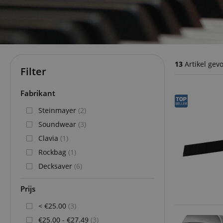
13
Artikel gev
Filter
Fabrikant
Steinmayer
(2)
Soundwear
(3)
Clavia
(1)
Rockbag
(1)
Decksaver
(6)
Prijs
< €25.00
(3)
€25.00 - €27.49
(3)