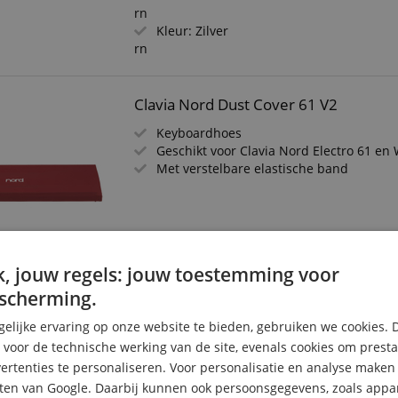
rn
Kleur: Zilver
rn
Clavia Nord Dust Cover 61 V2
Keyboardhoes
Geschikt voor Clavia Nord Electro 61 en
Met verstelbare elastische band
, jouw regels: jouw toestemming voor
scherming.
Rockbag Afdekhoes Voor Keyboards E
elijke ervaring op onze website te bieden, gebruiken we cookies. 
s voor de technische werking van de site, evenals cookies om prest
Afdekhoes voor keyboards, synthesizers,
enz.
rtenties te personaliseren. Voor personalisatie en analyse make
Afmetingen 140 x 29 x 14 cm
ten van Google. Daarbij kunnen ook persoonsgegevens, zoals appar