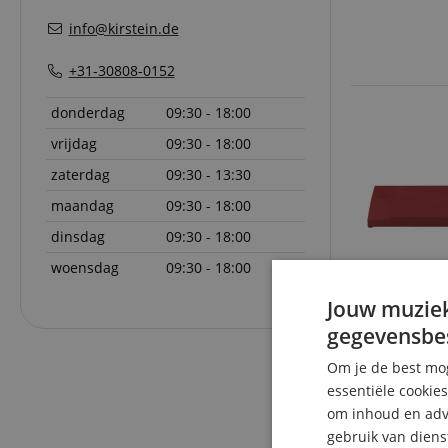
info@kirstein.de
+31-30808-0152
donderdag
09:30 - 18:00
vrijdag
09:30 - 18:00
zaterdag
09:30 - 13:30
maandag
09:30 - 18:00
dinsdag
09:30 - 18:00
woensdag
09:30 - 18:00
Jouw muziek
gegevensbe
Om je de best mog
essentiële cookie
om inhoud en adve
gebruik van diens