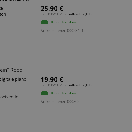
25,90 €
te
nten
incl. BTW +
Verzendkosten (NL)
Direct leverbaar.
d
Artikelnummer: 00023451
tein" Rood
19,90 €
digitale piano
incl. BTW +
Verzendkosten (NL)
Direct leverbaar.
toetsen in
Artikelnummer: 00080255