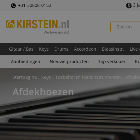
3 j
+31-30808-0152
Gitaar / Bas
Keys
Drums
Accordeon
Blaasinstr.
Live
Aanbiedingen
Nieuwe producten
Top verkoper
Ko
Startpagina
Keys
Toebehoren toetsinstrumenten
Afdek
Afdekhoezen