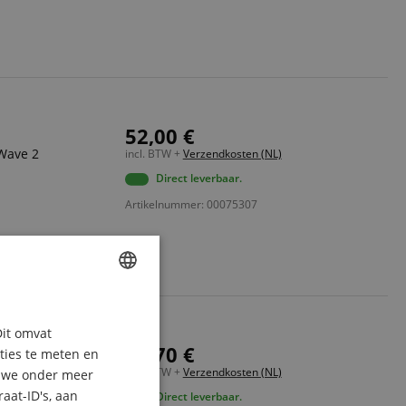
52,00 €
 Wave 2
incl. BTW +
Verzendkosten (NL)
Direct leverbaar.
Artikelnummer: 00075307
ENGLISH
n Synthesizers
Dit omvat
GERMAN
19,70 €
aties te meten en
 stagepiano's
DUTCH
incl. BTW +
Verzendkosten (NL)
n we onder meer
aat-ID's, aan
Direct leverbaar.
FRENCH