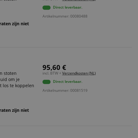
Direct leverbaar.
ript.com-service om
den. De
Artikelnummer: 00080488
ect werken.
aten zijn niet
 on the website,
 ensuring a secure
te across page
ies are used by the
vities so users can
95,60 €
s pages.
en stoten
incl. BTW +
Verzendkosten (NL)
s used to facilitate
huid om je
ely.
Direct leverbaar.
t los te koppelen
 user session by the
Artikelnummer: 00081519
n state across page
aten zijn niet
Omschrijving