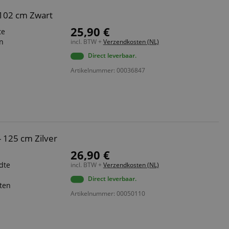
 102 cm Zwart
25,90 €
te
en
incl. BTW +
Verzendkosten (NL)
Direct leverbaar.
Artikelnummer: 00036847
 125 cm Zilver
26,90 €
dte
incl. BTW +
Verzendkosten (NL)
Direct leverbaar.
nten
Artikelnummer: 00050110
d