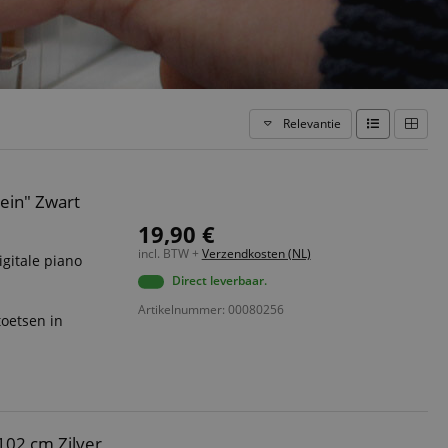
Relevantie
ein" Zwart
19,90 €
incl. BTW +
Verzendkosten (NL)
igitale piano
Direct leverbaar.
Artikelnummer: 00080256
toetsen in
102 cm Zilver