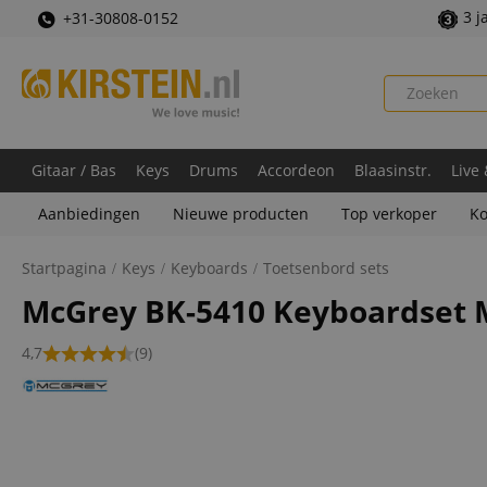
3 j
+31-30808-0152
Gitaar / Bas
Keys
Drums
Accordeon
Blaasinstr.
Live
Aanbiedingen
Nieuwe producten
Top verkoper
Ko
Startpagina
Keys
Keyboards
Toetsenbord sets
McGrey BK-5410 Keyboardset 
4,7
(9)