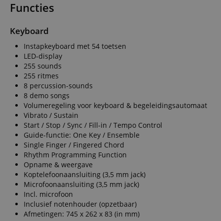
Functies
CookieScriptConse
Keyboard
session-id-apay
Instapkeyboard met 54 toetsen
LED-display
255 sounds
FPGSID
255 ritmes
8 percussion-sounds
apay-session-set
8 demo songs
Volumeregeling voor keyboard & begeleidingsautomaat
Vibrato / Sustain
amazon-pay-
Start / Stop / Sync / Fill-in / Tempo Control
connectedAuth
Guide-functie: One Key / Ensemble
session-token
Single Finger / Fingered Chord
Rhythm Programming Function
Opname & weergave
sid_key
Koptelefoonaansluiting (3,5 mm jack)
Microfoonaansluiting (3,5 mm jack)
Incl. microfoon
Naam
Inclusief notenhouder (opzetbaar)
Naam
Naam
Afmetingen: 745 x 262 x 83 (in mm)
CrossDomainCookie
Aa
Naam