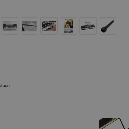
ofoon