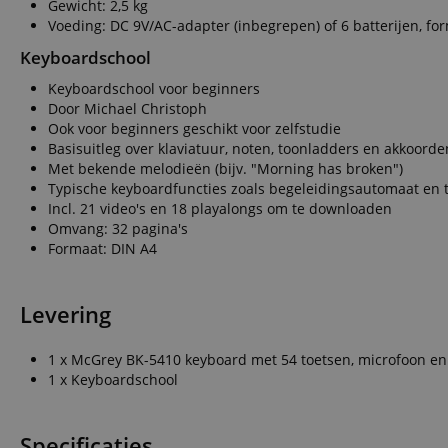
Gewicht: 2,5 kg
Do
_ga
scarab.mayAdd
Voeding: DC 9V/AC-adapter (inbegrepen) of 6 batterijen, for
sid
ww
Keyboardschool
language
FPID
.ki
Keyboardschool voor beginners
Door Michael Christoph
test_cookie
Go
Ook voor beginners geschikt voor zelfstudie
.d
_ga_2Y66LKC5QL
Basisuitleg over klaviatuur, noten, toonladders en akkoorde
scarab.profile
.ki
Met bekende melodieën (bijv. "Morning has broken")
Typische keyboardfuncties zoals begeleidingsautomaat en 
session-id-time
Incl. 21 video's en 18 playalongs om te downloaden
IDE
Go
Omvang: 32 pagina's
.d
Formaat: DIN A4
aHistoryArticles
MUID
Mi
Co
session-id
Levering
.b
_gcl_au
Go
.ki
1 x McGrey BK-5410 keyboard met 54 toetsen, microfoon e
1 x Keyboardschool
_uetvid
Mi
Co
.ki
Specificaties
_fbp
Me