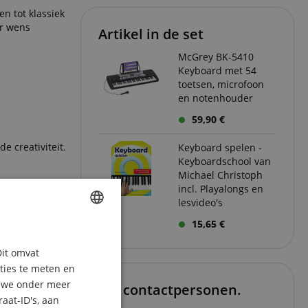
n tot klassiek
ar wens
Artikel in de set
McGrey BK-5410
Keyboard met 54
toetsen, microfoon
en notenhouder
59,90 €
 creativiteit.
Keyboard spelen -
Keyboardschool van
Michael Christoph
incl. Playalongs en
d kan worden
lesvideo's
15,65 €
ENGLISH
Dit omvat
GERMAN
aties te meten en
DUTCH
n we onder meer
eld en
Uw contactpersonen.
aat-ID's, aan
 bedoeld om
FRENCH