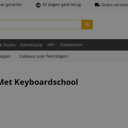
aar garantie
30 dagen geld terug
Gratis verzen
 & Studio
EventEquip
HiFi
Toebehoren
opjes
Cadeaus voor feestdagen
Met Keyboardschool