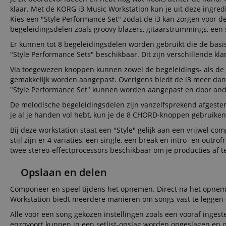
klaar. Met de KORG i3 Music Workstation kun je uit deze ingr
CookieScriptConse
Kies een "Style Performance Set" zodat de i3 kan zorgen voor 
begeleidingsdelen zoals groovy blazers, gitaarstrummings, een s
session-id-apay
Er kunnen tot 8 begeleidingsdelen worden gebruikt die de basis
"Style Performance Sets" beschikbaar. Dit zijn verschillende kla
Via toegewezen knoppen kunnen zowel de begeleidings- als d
FPGSID
gemakkelijk worden aangepast. Overigens biedt de i3 meer da
"Style Performance Set" kunnen worden aangepast en door an
apay-session-set
De melodische begeleidingsdelen zijn vanzelfsprekend afgestem
je al je handen vol hebt, kun je de 8 CHORD-knoppen gebruik
amazon-pay-
Bij deze workstation staat een "Style" gelijk aan een vrijwel
connectedAuth
stijl zijn er 4 variaties, een single, een break en intro- en outr
session-token
twee stereo-effectprocessors beschikbaar om je producties af 
sid_key
Opslaan en delen
Componeer en speel tijdens het opnemen. Direct na het opnemen
Workstation biedt meerdere manieren om songs vast te leggen 
Naam
Alle voor een song gekozen instellingen zoals een vooraf ingeste
Naam
Naam
CrossDomainCookie
Aa
enzovoort kunnen in een setlist-opslag worden opgeslagen en o
Naam