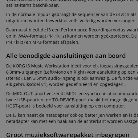
Do
setlist-items beschikbaar.
_ga
scarab.mayAdd
sid
ww
In de normale modus gedraagt de sequencer van de i3 zich als 
uitgebreid worden bewerkt of zelfs volledig worden vervangen.
language
FPID
.ki
Daarnaast biedt de i3 een Performance Recording-modus waari
en in .WAV-formaat (44.1kHz) kunnen worden geëxporteerd. De
test_cookie
Go
(44.1kHz) en MP3-formaat afspelen.
.d
_ga_2Y66LKC5QL
scarab.profile
.ki
Alle benodigde aansluitingen aan boord
session-id-time
De KORG i3 Music Workstation biedt voor elk toepassingsgebie
IDE
Go
6,3mm-uitgangen (Left/Mono en Right) voor aansluiting op een
.d
aHistoryArticles
(stereo). Een 3,5mm audio-ingang is ook aanwezig. De functie 
elk gebruiksdoel vrij worden gedefinieerd en opgeslagen.
MUID
Mi
Co
De MIDI-OUT-poort verzendt MIDI- en synchronisatiecommando’
session-id
.b
twee USB-poorten: de TO-DEVICE-poort maakt het mogelijk gebr
_gcl_au
Go
HOST-poort is bedoeld voor aansluiting op een computer.
.ki
De i3 kan naast de netadapter ook op batterijen werken en is 
_uetvid
Mi
netadapter kan met een haak aan de achterkant worden vastgezet
Co
.ki
Groot muzieksoftwarepakket inbegrepen
_fbp
Me