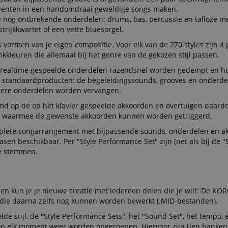
ediënten in een handomdraai geweldige songs maken.
nt
1 jaar 1
Deze cookie wordt gebruikt door de Cookie-Sc
CookieScript
de nog ontbrekende onderdelen: drums, bas, percussie en talloze m
maand
de cookievoorkeuren van bezoekers te onthou
.kirstein.nl
trijkkwartet of een vette bluesorgel.
cookiebanner van Cookie-Script.com moet corr
11 maanden
This cookie is used to manage the user session
 vormen van je eigen compositie. Voor elk van de 270 styles zijn 4
Amazon
4 weken
particularly in relation to the payment process,
.amazon.com
nkkleuren die allemaal bij het genre van de gekozen stijl passen.
and effective checkout experience.
e realtime gespeelde onderdelen razendsnel worden gedempt en 
.kirstein.nl
29 minuten
This cookie is used to preserve user session sta
n standaardproducten: de begeleidingssounds, grooves en onderde
57 seconden
requests.
dere onderdelen worden vervangen.
11 maanden
This cookie is set by Amazon Pay. Session Cook
Amazon.com
Google Privacy Policy
4 weken
server to store information about user page acti
Inc.
d op de op het klavier gespeelde akkoorden en overtuigen daardoo
easily pick up where they left off on the server'
www.kirstein.nl
en waarmee de gewenste akkoorden kunnen worden getriggerd.
Sessie
This cookie is associated with Amazon Pay and i
Amazon
 complete songarrangement met bijpassende sounds, onderdelen en a
authentication and payment transactions secur
www.kirstein.nl
ofrasen beschikbaar. Per "Style Performance Set" zijn (net als bij de 
11 maanden
This cookie is used to maintain an anonymized
Amazon
te stemmen.
4 weken
server.
.amazon.com
www.kirstein.nl
Sessie
This cookie is used for maintaining user sessio
requests.
 kun je je nieuwe creatie met iedereen delen die je wilt. De KOR
die daarna zelfs nog kunnen worden bewerkt (.MID-bestanden).
Aanbieder / Domein
Vervaldatum
Aanbieder /
Aanbieder
lde stijl, de "Style Performance Sets", het "Sound Set", het tempo, 
Vervaldatum
Vervaldatum
Omschrijving
Omschrijving
ScriptConsent_389
.crossdomain.cookie-script.com
1 jaar 1 maand
nbieder /
Domein
/ Domein
p elk moment weer worden opgeroepen. Hiervoor zijn tien banken m
Vervaldatum
Omschrijving