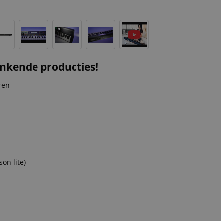
inkende producties!
ren
on lite)