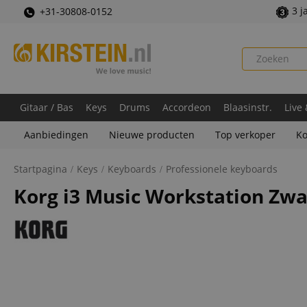
3 j
+31-30808-0152
Gitaar / Bas
Keys
Drums
Accordeon
Blaasinstr.
Live
Aanbiedingen
Nieuwe producten
Top verkoper
Ko
Startpagina
Keys
Keyboards
Professionele keyboards
Korg i3 Music Workstation Zwa