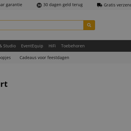
aar garantie
30 dagen geld terug
Gratis verzen
 & Studio
EventEquip
HiFi
Toebehoren
opjes
Cadeaus voor feestdagen
rt