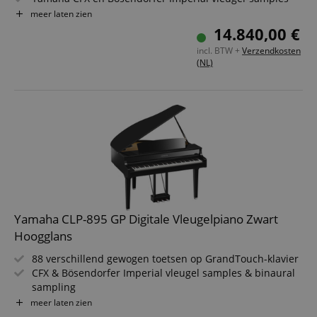
919 klanken, 403 liedjes en 525 begeleidingsstijlen
meer laten zien
256-voudige polyfonie
14.840,00 €
Grand Expression Modelling, Virtual Resonance
incl. BTW +
Verzendkosten
Modeling (VRM)
(NL)
Draadloze verbinding met tablet of smartphone
Yamaha CLP-895 GP Digitale Vleugelpiano Zwart
Hoogglans
88 verschillend gewogen toetsen op GrandTouch-klavier
CFX & Bösendorfer Imperial vleugel samples & binaural
sampling
27 Voice Demo Songs + 50 Piano Songs + 303
meer laten zien
oefenstukken