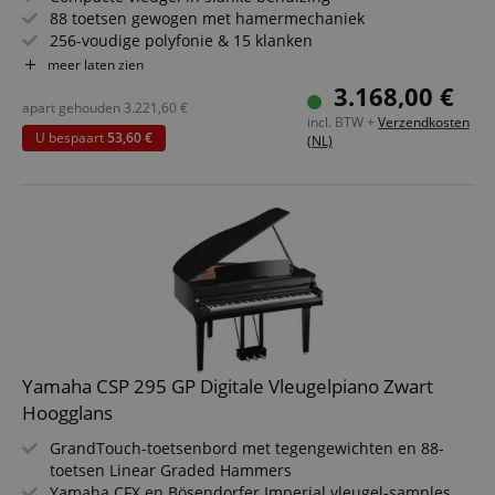
88 toetsen gewogen met hamermechaniek
256-voudige polyfonie & 15 klanken
Elegante zwarte hoogglanslak & fijn afgewerkte details
meer laten zien
Sustain-, soft- & sostenuto-pedalen ondersteunen
3.168,00 €
halfpedaaltechnieken
apart gehouden
3.221,60
€
incl. BTW +
Verzendkosten
Stereo-luidsprekersysteem voor een meeslepend
U bespaart
53,60 €
(NL)
klankbeeld
Set inclusief pianobank, koptelefoon en pianoles
Yamaha CSP 295 GP Digitale Vleugelpiano Zwart
Hoogglans
GrandTouch-toetsenbord met tegengewichten en 88-
toetsen Linear Graded Hammers
Yamaha CFX en Bösendorfer Imperial vleugel-samples