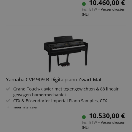
10.460,00 €
256-voudige polyfonie & 53 klankkleuren
incl. BTW +
Verzendkosten
3-wegs luidsprekersysteem met 260 watt versterker
(NL)
Bluetooth-audio, MIDI, USB to Host & USB to Device
Yamaha CVP 909 B Digitalpiano Zwart Mat
Grand Touch-klavier met tegengewichten & 88 lineair
gewogen hamermechaniek
CFX & Bösendorfer Imperial Piano Samples, CFX
binauraal gesampled
meer laten zien
1.605 klankkleuren + 58 Drum/SFX Kits + 480 XG
10.530,00 €
klankkleuren
incl. BTW +
Verzendkosten
675 begeleidingsstijlen, interne Bluetooth®-audiofunctie
(NL)
Intern luidsprekersysteem met 2x 16 cm + 5 cm + 2,5 cm