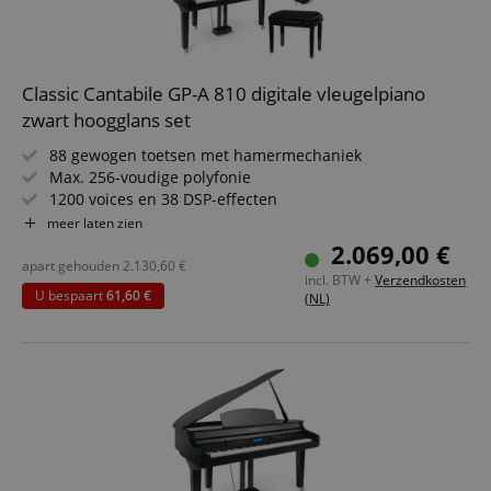
Classic Cantabile GP-A 810 digitale vleugelpiano
zwart hoogglans set
88 gewogen toetsen met hamermechaniek
Max. 256-voudige polyfonie
1200 voices en 38 DSP-effecten
Bluetooth®-streaming functie
meer laten zien
Uitgebreide begeleidingsfuncties met 270 styles
2.069,00 €
Layer-, split- en twinova-piano functie
apart gehouden
2.130,60
€
incl. BTW +
Verzendkosten
Opnamefunctie als MIDI of MP3
U bespaart
61,60 €
(NL)
Set incl. bank, koptelefoon en pianoles