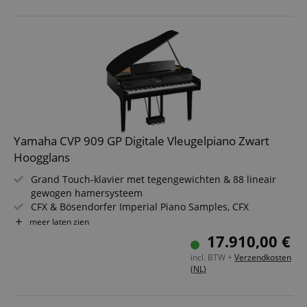
(kalot) + 20 cm, sparrenconus-luidsprekers
GP Response demperpedaal & 9" TFT
kleurentouchscreen
Yamaha CVP 909 GP Digitale Vleugelpiano Zwart
Hoogglans
Grand Touch-klavier met tegengewichten & 88 lineair
gewogen hamersysteem
CFX & Bösendorfer Imperial Piano Samples, CFX
binauraal gesampled
meer laten zien
1.605 hoogwaardige klanken + 58 Drum/SFX-kits + 480
17.910,00 €
XG-klanken
incl. BTW +
Verzendkosten
675 begeleidingsstijlen, interne Bluetooth®-audiofunctie
(NL)
Luidsprekersysteem: (16 cm + 5 cm + 2,5 cm (kalot) × 2 +
20 cm, sparrenconusluidspreker, twisted flare port
GP Response demperpedaal & TFT kleurentouchscreen