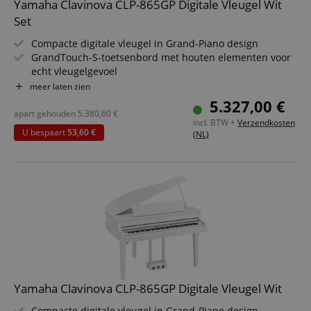
Yamaha Clavinova CLP-865GP Digitale Vleugel Wit
Set
Compacte digitale vleugel in Grand-Piano design
GrandTouch-S-toetsenbord met houten elementen voor
echt vleugelgevoel
Twee gesampelde premium vleugels: Yamaha CFX &
meer laten zien
Bösendorfer Imperial
5.327,00 €
Binaural Sampling voor meeslepend spelen via
apart gehouden
5.380,60
€
incl. BTW +
Verzendkosten
koptelefoon
U bespaart
53,60 €
(NL)
Virtual Resonance Modeling creëert natuurlijke
klankdiepte
Bluetooth Audio & MIDI voor draadloze integratie in je
setup
Bespaarset inclusief pianobank, koptelefoon en pianoles
Yamaha Clavinova CLP-865GP Digitale Vleugel Wit
Compacte digitale vleugel in Grand-Piano design