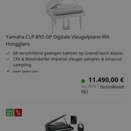
Yamaha CLP-895 GP Digitale Vleugelpiano Wit
Hoogglans
88 verschillend gewogen toetsen op GrandTouch-klavier
CFX & Bösendorfer Imperial vleugel samples & binaural
sampling
27 Voice Demo Songs + 50 Piano Songs + 303
meer laten zien
oefenstukken
11.490,00 €
256-voudige polyfonie & 53 klankkleuren
incl. BTW +
Verzendkosten
3-wegs luidsprekersysteem met 260 watt versterker
(NL)
Bluetooth-audio, MIDI, USB to Host & USB to Device