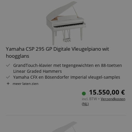
Yamaha CSP 295 GP Digitale Vleugelpiano wit
hoogglans
GrandTouch-klavier met tegengewichten en 88-toetsen
Linear Graded Hammers
Yamaha CFX en Bösendorfer Imperial vleugel-samples
919 klankkleuren, 403 liedjes en 525 begeleidingsstijlen
meer laten zien
256-voudige polyfonie
15.550,00 €
Grand Expression Modelling, Virtual Resonance
incl. BTW +
Verzendkosten
Modeling (VRM)
(NL)
Draadloze verbinding met tablet of smartphone