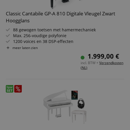
Classic Cantabile GP-A 810 Digitale Vleugel Zwart
Hoogglans
88 gewogen toetsen met hamermechaniek
Max. 256-voudige polyfonie
1200 voices en 38 DSP-effecten
Bluetooth®-streaming functie
meer laten zien
Uitgebreide begeleidingsfuncties met 270 styles
1.999,00 €
Layer-, split- en Twinova-piano-functie
incl. BTW +
Verzendkosten
Opnamefunctie als MIDI of MP3
(NL)