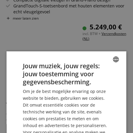
GrandTouch-S-toetsenbord met houten elementen voor
echt vleugelgevoel
Twee gesampelde premium vleugels: Yamaha CFX &
meer laten zien
Bösendorfer Imperial
5.249,00 €
Binaural Sampling voor meeslepend spelen via
incl. BTW +
Verzendkosten
koptelefoon
(NL)
Virtual Resonance Modeling creëert natuurlijke
klankdiepte
Bluetooth Audio & MIDI voor draadloze integratie in je
setup
Jouw muziek, jouw regels:
jouw toestemming voor
ENGLISH
gegevensbescherming.
GERMAN
Om je de best mogelijke ervaring op onze
DUTCH
website te bieden, gebruiken we cookies.
Yamaha Clavinova CLP-865GP Digitale Vleugel Zwart
Dit omvat essentiële cookies voor de
FRENCH
technische werking van de site, evenals
Compacte digitale vleugel in Grand-Piano design
ITALIAN
cookies om prestaties te meten en om
GrandTouch-S-toetsenbord met houten elementen voor
inhoud en advertenties te personaliseren.
SPANISH
echt vleugelgevoel
Twee gesamplede premium vleugels: Yamaha CFX &
Voor personalisatie en analyse maken we
meer laten zien