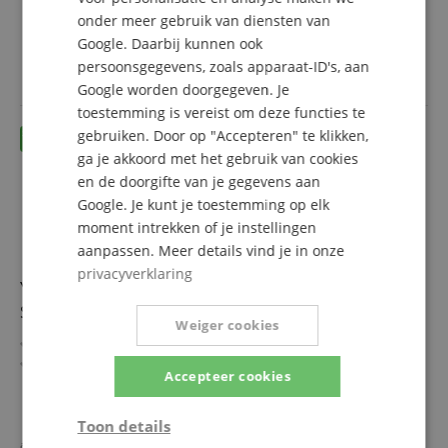
Bösendorfer Imperial
onder meer gebruik van diensten van
4.979,00 €
Binaural Sampling voor meeslepend spelen via
Google. Daarbij kunnen ook
incl. BTW +
Verzendkosten
koptelefoon
persoonsgegevens, zoals apparaat-ID's, aan
(NL)
Virtual Resonance Modeling creëert natuurlijke
Google worden doorgegeven. Je
klankdiepte
toestemming is vereist om deze functies te
Bluetooth Audio & MIDI voor draadloze integratie in je
gebruiken. Door op "Accepteren" te klikken,
setup
ga je akkoord met het gebruik van cookies
en de doorgifte van je gegevens aan
Google. Je kunt je toestemming op elk
moment intrekken of je instellingen
aanpassen. Meer details vind je in onze
privacyverklaring
Yamaha Clavinova CLP-865GP Digitale Vleugel Zwart
Set
Weiger cookies
Compacte digitale vleugel in Grand-Piano design
GrandTouch-S-toetsenbord met houten elementen voor
Accepteer cookies
echt vleugelgevoel
Twee gesamplede premium vleugels: Yamaha CFX &
meer laten zien
Bösendorfer Imperial
Toon details
5.049,00 €
Binaural Sampling voor meeslepend spelen via
apart gehouden
5.110,60
€