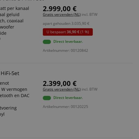
2.999,00 €
att per kanaal
al geluid
Gratis verzenden (NL)
incl. BTW
ch, coaxiaal
apart gehouden
3.035,90
€
 woofer
U bespaart
36,90 €
(1 %)
ide
²
Direct leverbaar.
Artikelnummer: 00120842
HiFi-Set
2.399,00 €
genot
0 W vermogen
Gratis verzenden (NL)
incl. BTW
uetooth en DAC
Direct leverbaar.
Artikelnummer: 00120225
tvoering
nyl