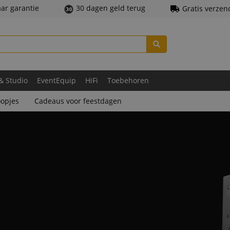
aar garantie
30 dagen geld terug
Gratis verzen
 & Studio
EventEquip
HiFi
Toebehoren
opjes
Cadeaus voor feestdagen