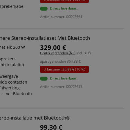
dsprekerkabel
ript.com-service om
Direct leverbaar.
den. De
ect werken.
Artikelnummer: 00092661
 on the website,
 ensuring a secure
ere Stereo-installatieset Met Bluetooth
te across page
329,00 €
met elk 200 W
Gratis verzenden (NL)
incl. BTW
ies are used by the
vities so users can
dsprekers
apart gehouden
364,88
€
s pages.
htcirculatie)
U bespaart
35,88 €
(10 %)
s used to facilitate
ely.
sweergave
Direct leverbaar.
ulde contacten
 user session by the
Artikelnummer: 00092613
fafwerking
ker met Bluetooth
n state across page
ereo-installatie met Bluetooth®
Omschrijving
99,30 €