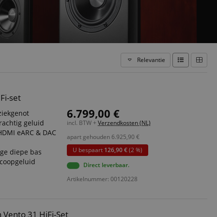
Relevantie
Fi-set
6.799,00 €
ziekgenot
rachtig geluid
incl. BTW +
Verzendkosten (NL)
 HDMI eARC & DAC
apart gehouden
6.925,90
€
U bespaart
126,90 €
(2 %)
ge diepe bas
scoopgeluid
Direct leverbaar.
Artikelnummer: 00120228
 Vento 31 HiFi-Set