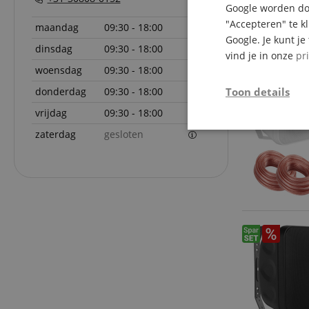
Google worden doo
"Accepteren" te k
maandag
09:30 - 18:00
Google. Je kunt j
dinsdag
09:30 - 18:00
vind je in onze
pr
woensdag
09:30 - 18:00
Toon details
donderdag
09:30 - 18:00
vrijdag
09:30 - 18:00
Strikt
zaterdag
gesloten
noodzakelijk
Str
Strikt noodzakelijke
Zonder strikt noodzak
Naam