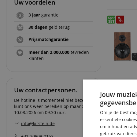
Uw voordelen
3 jaar
garantie
30 dagen
geld terug
Prijsmatchgarantie
meer dan 2.000.000
tevreden
klanten
Uw contactpersonen.
Jouw muziek
De hotline is momenteel niet bezet. U
gegevensbe
kunt ons weer bereiken op maandag
10.08.2026 om 09:30 uur.
Om je de best mog
essentiële cookie
info@kirstein.de
om inhoud en adve
gebruik van diens
+31-30808-0152