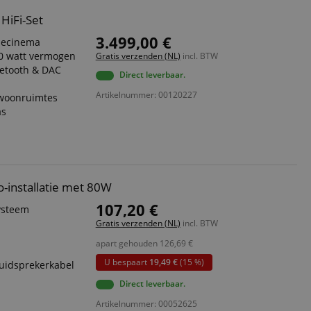
HiFi-Set
3.499,00 €
mecinema
80 watt vermogen
Gratis verzenden (NL)
incl. BTW
uetooth & DAC
Direct leverbaar.
Artikelnummer: 00120227
 woonruimtes
as
o-installatie met 80W
107,20 €
ysteem
Gratis verzenden (NL)
incl. BTW
apart gehouden
126,69
€
U bespaart
19,49 €
(15 %)
luidsprekerkabel
Direct leverbaar.
Artikelnummer: 00052625