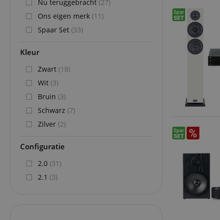
Nu teruggebracht
(27)
Ons eigen merk
(11)
Spaar Set
(33)
Kleur
Zwart
(18)
Wit
(3)
Bruin
(3)
Schwarz
(7)
Zilver
(2)
Configuratie
2.0
(31)
2.1
(3)