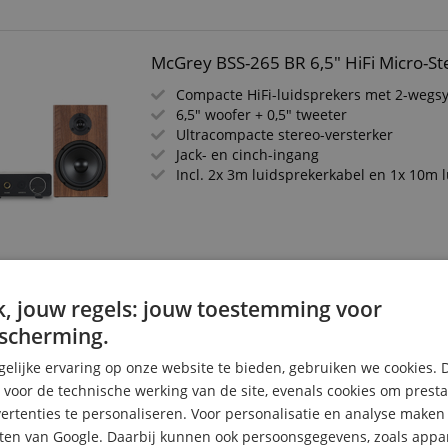
McGrey BSS-265 BR 6,5" HiFi Micro-St
Compacte HiFi-luidsprekers met 2-wegs
6,5" woofer + 0,5" tweeter
Ultracompacte stereo-versterker
Jack- en cinch-ingang
Incl. 2x 3m luidsprekerkabel en 1x 10m 
Canton GLE 90 S2 WH / BC EX-234 HiFi
, jouw regels: jouw toestemming voor
scherming.
Class-A/B geïntegreerde versterker met 
Ohm
elijke ervaring op onze website te bieden, gebruiken we cookies. 
3-weg bassreflex met 2x 192 mm woofer
s voor de technische werking van de site, evenals cookies om prest
1x 174 mm midrange en 25 mm tweeter
rtenties te personaliseren. Voor personalisatie en analyse make
Digitale ingangen, phono, XLR en geïnte
Frequentiebereik van de luidsprekers: 2
ten van Google. Daarbij kunnen ook persoonsgegevens, zoals appar