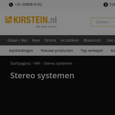
3 j
+31-30808-0152
Gitaar / Bas
Keys
Drums
Accordeon
Blaasinstr.
Live
Aanbiedingen
Nieuwe producten
Top verkoper
Ko
Startpagina
HiFi
Stereo systemen
Stereo systemen