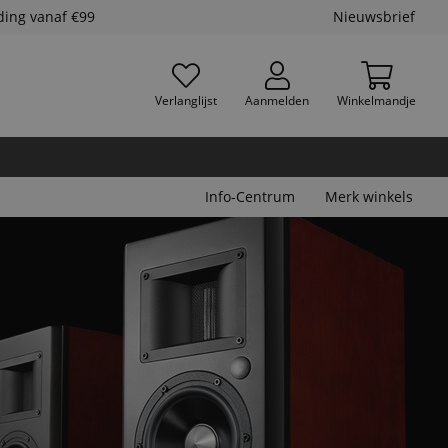
ding vanaf €99
Nieuwsbrief
Verlanglijst
Aanmelden
Winkelmandje
Info-Centrum
Merk winkels