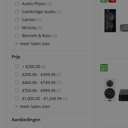
Audio Physic
(3)
Cambridge Audio
(1)
Canton
(1)
McGrey
(8)
Bennett & Ross
(3)
meer laten zien
Prijs
< €200.00
(8)
€200.00 - €399.99
(5)
€400.00 - €749.99
(7)
€750.00 - €999.99
(5)
€1,000.00 - €1,249.99
(2)
meer laten zien
Aanbiedingen