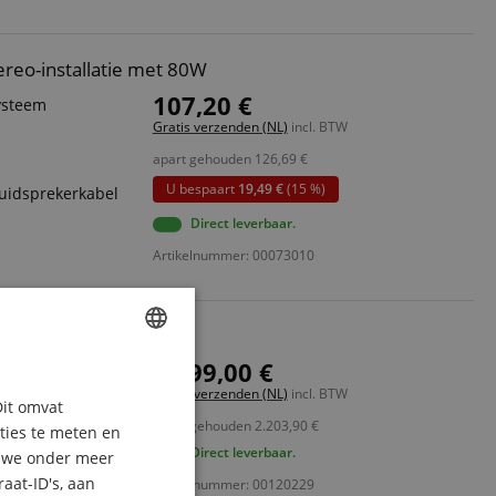
ereo-installatie met 80W
107,20 €
ysteem
Gratis verzenden (NL)
incl. BTW
apart gehouden
126,69
€
U bespaart
19,49 €
(15 %)
luidsprekerkabel
Direct leverbaar.
Artikelnummer: 00073010
-set
2.199,00 €
2x 80 Watt aan 8
ENGLISH
Gratis verzenden (NL)
incl. BTW
Dit omvat
GERMAN
s
apart gehouden
2.203,90
€
aties te meten en
DUTCH
Direct leverbaar.
n we onder meer
greerde Bluetooth
2 tot 40.000 Hz
aat-ID's, aan
Artikelnummer: 00120229
FRENCH