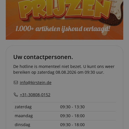
Google Privacy Policy
ensuring
and effe
checkou
experien
FPGSID
.kirstein.nl
29 minuten
This cook
57 seconden
used to 
user sess
across p
requests
apay-session-set
11 maanden
This cook
Amazon.com
4 weken
by Amaz
Inc.
Session 
www.kirstein.nl
Uw contactpersonen.
are used
server to
De hotline is momenteel niet bezet. U kunt ons weer
informat
about us
bereiken op zaterdag 08.08.2026 om 09:30 uur.
activitie
can easil
info@kirstein.de
where th
off on th
pages.
+31-30808-0152
amazon-pay-
Sessie
This cook
Amazon
connectedAuth
associat
www.kirstein.nl
zaterdag
09:30 - 13:30
Amazon 
is used t
facilitate
maandag
09:30 - 18:00
authenti
and pay
dinsdag
09:30 - 18:00
transact