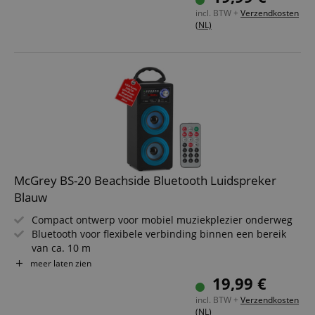
Inclusief IR-afstandsbediening, 1050 mAh accu, USB-
incl. BTW +
Verzendkosten
laadkabel, stereo-audiokabel (3,5 mm jack)
(NL)
McGrey BS-20 Beachside Bluetooth Luidspreker
Blauw
Compact ontwerp voor mobiel muziekplezier onderweg
Bluetooth voor flexibele verbinding binnen een bereik
van ca. 10 m
Twee 3" luidsprekers met elk 3 watt uitgangsvermogen
meer laten zien
USB/SD-slots voor MP3-weergave en AUX-ingang
19,99 €
Geïntegreerde FM-radio met 30 voorkeuzezenders
incl. BTW +
Verzendkosten
Inclusief IR-afstandsbediening, 1050 mAh accu, USB-
(NL)