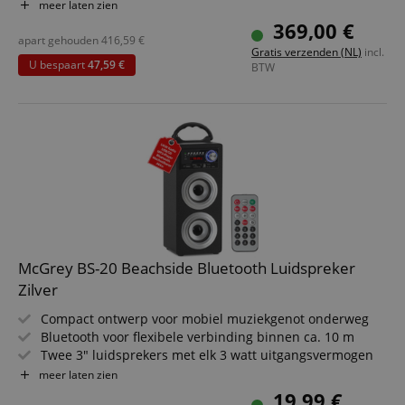
Edifier actieve subwoofer met 70 Watt RMS vermogen
meer laten zien
25 m OFC-luidsprekerkabel voor montage op maat
369,00 €
Zwart HiFi-set voor muziek, film en games
apart gehouden
416,59
€
Gratis verzenden (NL)
incl.
U bespaart
47,59 €
BTW
McGrey BS-20 Beachside Bluetooth Luidspreker
Zilver
Compact ontwerp voor mobiel muziekgenot onderweg
Bluetooth voor flexibele verbinding binnen ca. 10 m
Twee 3" luidsprekers met elk 3 watt uitgangsvermogen
USB/SD-slots voor MP3-weergave en AUX-ingang
meer laten zien
Ingebouwde FM-radio met 30 instelbare zenders
19,99 €