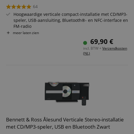
64
Hoogwaardige verticale compact-installatie met CD/MP3-
speler, USB-aansluiting, Bluetooth®- en NFC-interface en
FM-radio
Elegant design met aluminium-look accenten
meer laten zien
Mogelijkheid voor staand of wandmontage
69,90 €
Inclusief afstandsbediening
incl. BTW +
Verzendkosten
(NL)
Bennett & Ross Ålesund Verticale Stereo-installatie
met CD/MP3-speler, USB en Bluetooth Zwart