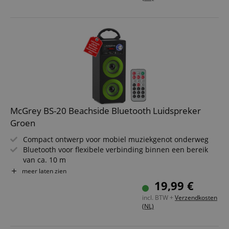
laadkabel, stereo-audiokabel (3,5 mm jack)
McGrey BS-20 Beachside Bluetooth Luidspreker
Groen
Compact ontwerp voor mobiel muziekgenot onderweg
Bluetooth voor flexibele verbinding binnen een bereik
van ca. 10 m
Twee 3" luidsprekers van elk 3 watt uitgangsvermogen
meer laten zien
USB/SD-slots voor MP3-weergave en AUX-ingang
19,99 €
Ingebouwd FM-radio met 30 geheugenplaatsen
incl. BTW +
Verzendkosten
Inclusief IR-afstandsbediening, 1050 mAh accu, USB-
(NL)
laadkabel, stereo-audiokabel (3,5 mm jack)