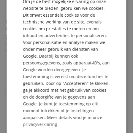
Om je de best mogelijke ervaring op onze
DUTCH
website te bieden, gebruiken we cookies.
Dit omvat essentiële cookies voor de
FRENCH
McGrey CDB-1016U BK Boombox Met Cassette,
technische werking van de site, evenals
ITALIAN
Bluetooth En USB
cookies om prestaties te meten en om
inhoud en advertenties te personaliseren.
SPANISH
Compacte CD-boombox met CD-speler en cassette-deck
Voor personalisatie en analyse maken we
Bluetooth en USB-aansluiting
onder meer gebruik van diensten van
AUX-ingang en hoofdtelefoonuitgang
Google. Daarbij kunnen ook
FM/AM-radiotuner met handige draaiknop voor
meer laten zien
zenderkeuze
persoonsgegevens, zoals apparaat-ID's, aan
54,90 €
Aangedreven via netsnoer of 6x type C-batterijen
Google worden doorgegeven. Je
incl. BTW +
Verzendkosten
toestemming is vereist om deze functies te
(NL)
gebruiken. Door op "Accepteren" te klikken,
ga je akkoord met het gebruik van cookies
en de doorgifte van je gegevens aan
Google. Je kunt je toestemming op elk
moment intrekken of je instellingen
aanpassen. Meer details vind je in onze
privacyverklaring