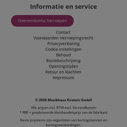
FPLC
.kirstein.nl
20 uur
Informatie en service
scarab.visitor
Emarsys
11 maanden
This cookie is
.kirstein.nl
4 weken
used to track
visitors for the
Overeenkomst herroepen
purpose of
delivering
personalized
Contact
product
Voorwaarden
Herroepingsrecht
recommendatio
and advertising
Privacyverklaring
Cookie-instellingen
Behoud
Routebeschrijving
Openingstijden
Retour en klachten
Impressum
© 2026 Musikhaus Kirstein GmbH
Alle prijzen incl. BTW excl.
Verzendkosten
* RRP = geadviseerde kleinhandelsprijs van de fabrikant
Beste prijsitems zijn uitgesloten van kortingsbonnen en
kortingsaanbiedingen.