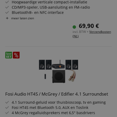
Hoogwaardige verticale compact-installatie
CD/MP3-speler, USB-aansluiting en FM-radio
Bluetooth®- en NFC-interface
Stijlvol design met aluminium-look accenten
meer laten zien
Mogelijkheid tot staande of wandmontage
69,90 €
Inclusief afstandsbediening
incl. BTW +
Verzendkosten
(NL)
Fosi Audio HT4S / McGrey / Edifier 4.1 Surroundset
4.1 Surround-geluid voor thuisbioscoop, tv en gaming
Fosi HT4S met Bluetooth 5.0, AUX en Toslink
4 McGrey regalluidsprekers met 6,5" basdrivers