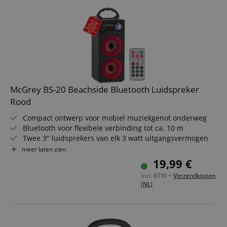
McGrey BS-20 Beachside Bluetooth Luidspreker
Rood
Compact ontwerp voor mobiel muziekgenot onderweg
Bluetooth voor flexibele verbinding tot ca. 10 m
Twee 3" luidsprekers van elk 3 watt uitgangsvermogen
USB/SD-slots voor MP3-weergave en AUX-ingang
meer laten zien
Geïntegreerd FM-radio met 30 geheugenplaatsen voor
19,99 €
zenders
incl. BTW +
Verzendkosten
Inclusief IR-afstandsbediening, 1050 mAh accu, USB-
(NL)
laadkabel, stereo-audiokabel (3,5 mm jack)