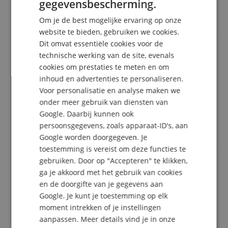
gegevensbescherming.
hun klantenaccount een beoordeling voor het
GERMAN
artikel geven.
Om je de best mogelijke ervaring op onze
DUTCH
website te bieden, gebruiken we cookies.
Dit omvat essentiële cookies voor de
FRENCH
technische werking van de site, evenals
ITALIAN
Geweldige opbergdoos voor vinylplaten
cookies om prestaties te meten en om
inhoud en advertenties te personaliseren.
Beoordeling door
Ingo
op 29.01.2025
SPANISH
Deze beoordeling is automatisch vertaald. Originele taal
Voor personalisatie en analyse maken we
geverifieerde aankoop
onder meer gebruik van diensten van
Google. Daarbij kunnen ook
Gemakkelijk in elkaar te zetten. Ziet er goed uit en
mijn platen zijn goed opgeborgen. Een echte
persoonsgegevens, zoals apparaat-ID's, aan
aanrader!
Google worden doorgegeven. Je
toestemming is vereist om deze functies te
gebruiken. Door op "Accepteren" te klikken,
ga je akkoord met het gebruik van cookies
Vlot en goed
en de doorgifte van je gegevens aan
Beoordeling door
TW
op 29.12.2025
Google. Je kunt je toestemming op elk
Variant
Stagecaptain SPK-100 BN Platenkist "Emil" Bruin
moment intrekken of je instellingen
geverifieerde aankoop
aanpassen. Meer details vind je in onze