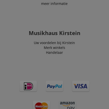
end user perus
meer informatie
the site.
FPLC
.kirstein.nl
20 uur
scarab.visitor
Emarsys
11 maanden
This cookie is
.kirstein.nl
4 weken
used to track
visitors for the
purpose of
Musikhaus Kirstein
delivering
personalized
product
recommendatio
Uw voordelen bij Kirstein
and advertising
Merk winkels
Handelaar