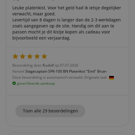
Strikt noodzakelijk
Prestatie
Gericht op
Leuke platenkist. Voor het geld had ik ietsje degelijker
Functionaliteit
Niet-geclassificeerd
verwacht, maar goed.
Levertijd van 8 dagen is langer dan de 2-3 werkdagen
Strikt noodzakelijke cookies maken
kernfunctionaliteit van de website mogelijk, zoals
zoals aangegeven op de site. Handig om dit aan te
gebruikersaanmelding en accountbeheer. Zonder
passen mocht je dit kistje kopen als cadeau voor
strikt noodzakelijke cookies kan de website niet
bijvoorbeeld een verjaardag.
correct worden gebruikt.
Aanbieder /
Naam
Vervaldatum
Omschri
Domein
CookieScriptConsent
1 jaar 1
Deze coo
CookieScript
Beoordeling door
Rudolf
op 07.07.2026
maand
wordt ge
.kirstein.nl
door de 
Variant
Stagecaptain SPK-100 BN Platenkist "Emil" Bruin
Script.c
Deze beoordeling is automatisch vertaald. Originele taal
om de
cookiev
geverifieerde aankoop
van bezo
onthoud
cookieb
Cookie-S
moet cor
werken.
Toon alle 29 beoordelingen
session-id-apay
11 maanden
This cook
Amazon
4 weken
used to
.amazon.com
the user
on the w
particula