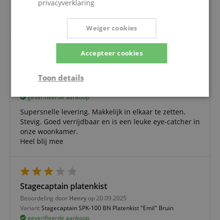
Levering was snel na de bestelling, het product was
privacyverklaring
zoals afgebeeld en eenvoudig te monteren aan de
hand van de instructie.
Weiger cookies
Accepteer cookies
Heel blij mee
Toon details
Beoordeling door
Nadia
op 17.12.2025
Variant
Stagecaptain SPK-100 BN Platenkist "Emil" Bruin
geverifieerde aankoop
Strikt
Prestatie
Gericht op
noodzakelijk
Supersnelle levering. Makkelijk in elkaar te zetten.
Stevig. Goed verrijdbaar en is een leuke eye-catcher in
onze woonkamer.
Heel blij mee
Functionaliteit
Niet-
geclassificeerd
Stagecaptain platenkist
Beoordeling door
Henry
op 20.09.2025
Variant
Stagecaptain SPK-100 BN Platenkist "Emil" Bruin
geverifieerde aankoop