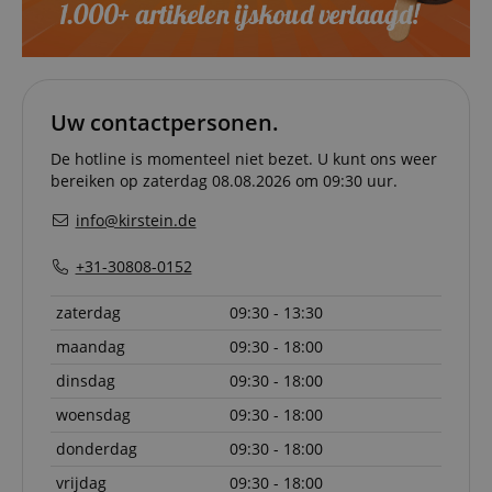
and pay
transact
securely.
session-token
11 maanden
This cook
Amazon
4 weken
used to 
.amazon.com
an anon
Uw contactpersonen.
user ses
the serve
De hotline is momenteel niet bezet. U kunt ons weer
sid_key
www.kirstein.nl
Sessie
This cook
bereiken op zaterdag 08.08.2026 om 09:30 uur.
used for
maintain
session 
info@kirstein.de
across p
requests
+31-30808-0152
zaterdag
09:30 - 13:30
maandag
09:30 - 18:00
Naam
Aanbieder /
Aanbieder / Domein
V
Naam
Vervaldatum
Omschrijving
Domein
Aanbieder
Naam
Vervaldatum
Omschrijving
dinsdag
09:30 - 18:00
CrossDomainCookieScriptConsent_389
.crossdomain.cookie-
/ Domein
script.com
scarab.mayAdd
Sessie
This cookie is
Emarsys
woensdag
09:30 - 18:00
used to
.kirstein.nl
_ga
1 jaar 1
Deze cookienaam
Google
Aanbieder /
Naam
Vervaldatum
Omschrijving
manage the
maand
is gekoppeld aan
LLC
Domein
user's session
Google Universal
donderdag
09:30 - 18:00
.kirstein.nl
specifically in
Analytics, wat een
sid
www.kirstein.nl
Sessie
This is a very
relation to
belangrijke updat
vrijdag
09:30 - 18:00
common cooki
personalizati