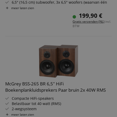
6,5" (16,5 cm) subwoofer, 3x 6,5" woofers (waarvan één
vrij zwevend voor betere luchtcirculatie)
meer laten zien
6,5" middentoner, tweeter
199,90 €
Bassreflexconstructie voor krachtig laag
Gratis verzenden (NL)
incl.
Overbrugde aansluitklemmen met vergulde contacten
BTW
Luxe houten behuizing met houtnerfafwerking
McGrey BSS-265 BR 6,5" HiFi
Boekenplankluidsprekers Paar bruin 2x 40W RMS
Compacte HiFi-speakers
Belastbaar tot 40 watt (RMS)
2-wegsysteem
6,5" woofer + 0,5" tweeter
meer laten zien