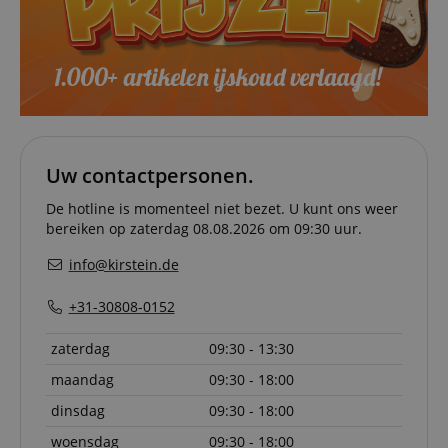
about us
activitie
can easil
where th
off on th
pages.
amazon-pay-
Sessie
This cook
Amazon
connectedAuth
associat
www.kirstein.nl
Amazon 
is used t
facilitate
Uw contactpersonen.
authenti
and pay
transact
De hotline is momenteel niet bezet. U kunt ons weer
securely.
bereiken op zaterdag 08.08.2026 om 09:30 uur.
session-token
11 maanden
This cook
Amazon
4 weken
used to 
info@kirstein.de
.amazon.com
an anon
user ses
the serve
+31-30808-0152
sid_key
www.kirstein.nl
Sessie
This cook
zaterdag
09:30 - 13:30
used for
maintain
session 
maandag
09:30 - 18:00
across p
requests
dinsdag
09:30 - 18:00
woensdag
09:30 - 18:00