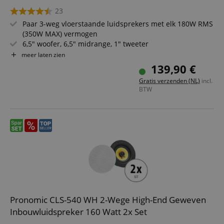
23
Paar 3-weg vloerstaande luidsprekers met elk 180W RMS
(350W MAX) vermogen
6,5" woofer, 6,5" midrange, 1" tweeter
Bassreflex-constructie voor krachtige lage
meer laten zien
tonenweergave
139,90 €
Gesoldeerde aansluitterminals met vergulde contacten
Gratis verzenden (NL)
incl.
Chique houten behuizing met houtnerf afwerking
BTW
Pronomic CLS-540 WH 2-Wege High-End Geweven
Inbouwluidspreker 160 Watt 2x Set