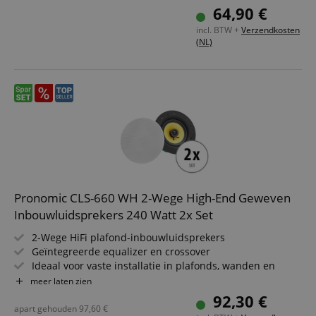
Ook geschikt voor wandmontage
64,90 €
Kleur: bruine walnoot houtlook
incl. BTW +
Verzendkosten
(NL)
Pronomic CLS-660 WH 2-Wege High-End Geweven
Inbouwluidsprekers 240 Watt 2x Set
2-Wege HiFi plafond-inbouwluidsprekers
Geïntegreerde equalizer en crossover
Ideaal voor vaste installatie in plafonds, wanden en
voertuigen
meer laten zien
Belastbaarheid: 60/120/240 Watt
92,30 €
(RMS/muziekvermogen/piek)
apart gehouden
97,60
€