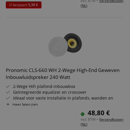
incl. BTW +
Verzendkosten
6,5" (165 mm) geweven woofer, 1,2" (30 mm) zijden dome
U bespaart
5,30 €
(NL)
hoogtoner
Pronomic CLS-660 WH 2-Wege High-End Geweven
Inbouwluidspreker 240 Watt
2-Wege HiFi plafond-inbouwbox
Geïntegreerde equalizer en crossover
Ideaal voor vaste installatie in plafonds, wanden en
voertuigen
meer laten zien
Belastbaarheid: 60/120/240 Watt
48,80 €
(RMS/muziekvermogen/piek)
incl. BTW +
Verzendkosten
6,5" (165 mm) geweven woofer, 1,2" (30 mm) zijden
(NL)
koepelhoogtoonspeaker