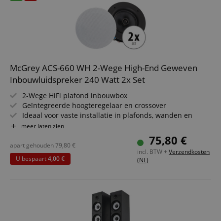
McGrey ACS-660 WH 2-Wege High-End Geweven
Inbouwluidspreker 240 Watt 2x Set
2-Wege HiFi plafond inbouwbox
Geïntegreerde hoogteregelaar en crossover
Ideaal voor vaste installatie in plafonds, wanden en
voertuigen
meer laten zien
Vermogen: 60/120/240 Watt (RMS/muziekvermogen/piek)
75,80 €
6,5" (165 mm) geweven woofer, 0,75" (20 mm) zijden
apart gehouden
79,80
€
incl. BTW +
Verzendkosten
koepel tweeter
U bespaart
4,00 €
(NL)