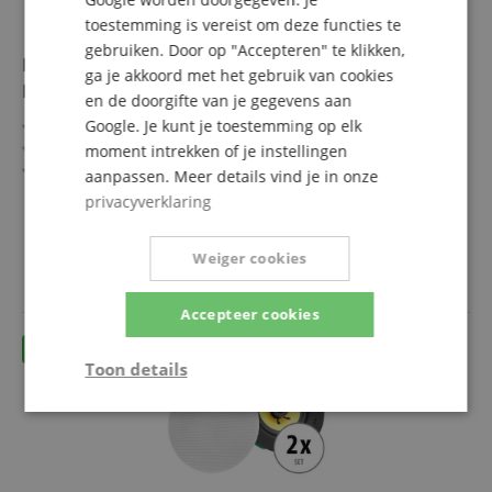
toestemming is vereist om deze functies te
gebruiken. Door op "Accepteren" te klikken,
Pronomic CLS-540 WH 2-Wege High-End Geweven
ga je akkoord met het gebruik van cookies
Inbouwluidspreker 160 Watt
en de doorgifte van je gegevens aan
Google. Je kunt je toestemming op elk
2-Wege HiFi Plafond Inbouwluidspreker
Geïntegreerde Equalizer en Crossover
moment intrekken of je instellingen
Ideaal voor vaste installatie in plafonds, wanden en
aanpassen. Meer details vind je in onze
voertuigen
meer laten zien
privacyverklaring
Belastbaarheid: 40/80/160 Watt
43,80 €
(RMS/Muziekvermogen/Piek)
incl. BTW +
Verzendkosten
5,25" (133 mm) geweven woofer, 0,75" (19 mm) titanium
Weiger cookies
(NL)
dome hoogtoner
Accepteer cookies
Toon details
Strikt
Prestatie
Gericht op
noodzakelijk