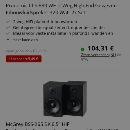
Pronomic CLS-880 WH 2-Weg High-End Geweven
Functionaliteit
Niet-
geclassificeerd
Inbouwluidspreker 320 Watt 2x Set
2-weg HiFi plafond-inbouwboxen
Geïntegreerde equalizer en frequentiescheider
Ideaal voor vaste installatie in plafonds, wanden en
voertuigen
meer laten zien
Belastbaarheid: 80/160/320 Watt
104,31 €
(RMS/muziekvermogen/piek)
apart gehouden
109,80
€
Strikt noodzakelijk
Prestatie
Gericht op
Gratis verzenden (NL)
incl.
8" (203 mm) geweven woofer, 0,75" (19 mm) titanium
U bespaart
5,49 €
BTW
Functionaliteit
Niet-geclassificeerd
dome hoogtoner
Strikt noodzakelijke cookies maken
kernfunctionaliteit van de website mogelijk, zoals
gebruikersaanmelding en accountbeheer. Zonder
strikt noodzakelijke cookies kan de website niet
correct worden gebruikt.
Aanbieder /
Naam
Vervaldatum
Omschri
Domein
CookieScriptConsent
1 jaar 1
Deze coo
CookieScript
maand
wordt ge
.kirstein.nl
door de 
McGrey BSS-265 BK 6,5" HiFi
Script.c
om de