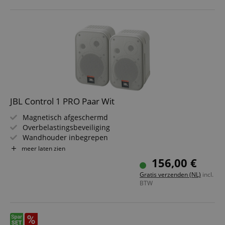
JBL Control 1 PRO Paar Wit
Magnetisch afgeschermd
Overbelastingsbeveiliging
Wandhouder inbegrepen
Luidsprekers: 5,25" woofer, 0,75" tweeter
meer laten zien
Frequentiebereik: 80 Hz - 20 kHz
156,00 €
7 jaar garantie van JBL!
Gratis verzenden (NL)
incl.
2 stuks per set
BTW