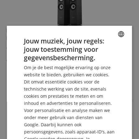
Bennett & Ross Ultrasphere HiFi Vloerstaande
Luidsprekers Paar Zwart 2 x 100W RMS
Jouw muziek, jouw regels:
jouw toestemming voor
Paar 3-Wege vloerstaande luidsprekers met elk 100W
ENGLISH
RMS (200W MAX) vermogen
gegevensbescherming.
2 x 6,5" (16,5 cm) woofers
GERMAN
1 x 6,5" (16,5 cm) middentoner
Om je de best mogelijke ervaring op onze
meer laten zien
DUTCH
1 x 1" (2,5 cm) tweeter met zijden koepel
159,90 €
website te bieden, gebruiken we cookies.
Bassreflexconstructie voor krachtige basweergave
Dit omvat essentiële cookies voor de
FRENCH
Gratis verzenden (NL)
incl.
Brugbare aansluitterminals met vergulde contacten
technische werking van de site, evenals
BTW
Elegante houten behuizing met houtnerfafwerking en
ITALIAN
cookies om prestaties te meten en om
afneembare luidsprekerafdekking
inhoud en advertenties te personaliseren.
SPANISH
Voor personalisatie en analyse maken we
onder meer gebruik van diensten van
Google. Daarbij kunnen ook
persoonsgegevens, zoals apparaat-ID's, aan
Google worden doorgegeven. Je