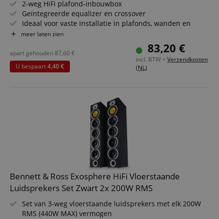
2-weg HiFi plafond-inbouwbox
Geïntegreerde equalizer en crossover
Ideaal voor vaste installatie in plafonds, wanden en
voertuigen
meer laten zien
Belastbaarheid: 40/80/160 watt
83,20 €
(RMS/muziekvermogen/peak)
apart gehouden
87,60
€
incl. BTW +
Verzendkosten
5,25" (133 mm) geweven woofer, 0,75" (19 mm) titanium
U bespaart
4,40 €
(NL)
dome hoogtoner
Bennett & Ross Exosphere HiFi Vloerstaande
Luidsprekers Set Zwart 2x 200W RMS
Set van 3-weg vloerstaande luidsprekers met elk 200W
RMS (440W MAX) vermogen