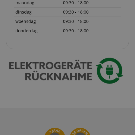
determine wha
.kirstein.nl
maandag
09:30 - 18:00
ads should be
shown that ma
dinsdag
09:30 - 18:00
be relevant to 
end user perus
woensdag
09:30 - 18:00
the site.
FPLC
.kirstein.nl
20 uur
donderdag
09:30 - 18:00
scarab.visitor
Emarsys
11 maanden
This cookie is
.kirstein.nl
4 weken
used to track
visitors for the
purpose of
delivering
personalized
product
recommendatio
and advertising