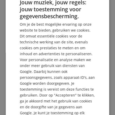
Jouw muziek, jouw regels:
Functies
jouw toestemming voor
ENGLISH
gegevensbescherming.
Ovale mid-bassdriver met neodymium-magneten (53
GERMAN
mm x 93 mm, naar voren gericht)
Om je de best mogelijke ervaring op onze
1"-tweeter met neodymium-magneten (naar voren
DUTCH
website te bieden, gebruiken we cookies.
gericht)
Dit omvat essentiële cookies voor de
FRENCH
1"-tweeter met neodymium-magneten (naar achteren
technische werking van de site, evenals
gericht)
ITALIAN
Passieve radiator (naar achteren gericht, 47 mm x 109
cookies om prestaties te meten en om
mm)
inhoud en advertenties te personaliseren.
SPANISH
Frequentiebereik: 58 Hz - 20 kHz
Voor personalisatie en analyse maken we
Stof- en waterdicht (IP66-gecertificeerd)
onder meer gebruik van diensten van
RMS-uitgangsvermogen: 34 W (18 W + 8 W + 8 W)
Google. Daarbij kunnen ook
Connectiviteit: Bluetooth, USB-C
persoonsgegevens, zoals apparaat-ID's, aan
USB-audiostreaming
Google worden doorgegeven. Je
Ambient Light
Accuduur: tot 9 uur
toestemming is vereist om deze functies te
Oplaadtijd: 3,5-4,5 uur
gebruiken. Door op "Accepteren" te klikken,
Laadaansluiting: USB-C
ga je akkoord met het gebruik van cookies
Accu-statusindicator
en de doorgifte van je gegevens aan
Bluetooth-versie: V5.4
Google. Je kunt je toestemming op elk
Codecs: SBC