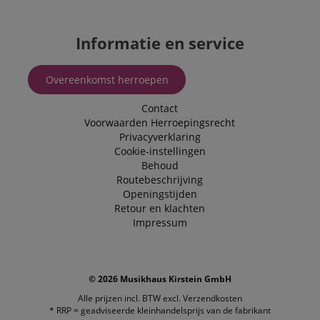
FPLC
.kirstein.nl
20 uur
Informatie en service
scarab.visitor
Emarsys
11 maanden
This cookie is
.kirstein.nl
4 weken
used to track
visitors for the
purpose of
Overeenkomst herroepen
delivering
personalized
product
Contact
recommendatio
and advertising
Voorwaarden
Herroepingsrecht
Privacyverklaring
Cookie-instellingen
Behoud
Routebeschrijving
Openingstijden
Retour en klachten
Impressum
© 2026 Musikhaus Kirstein GmbH
Alle prijzen incl. BTW excl.
Verzendkosten
* RRP = geadviseerde kleinhandelsprijs van de fabrikant