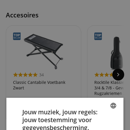
Accesoires
34
43
Classic Cantabile Voetbank
Rocktile Klassieke
Zwart
3/4 & 7/8 - Gewat
Rugzakriemen Zwa
Jouw muziek, jouw regels:
7,50
€
jouw toestemming voor
ENGLISH
gegevensbescherming.