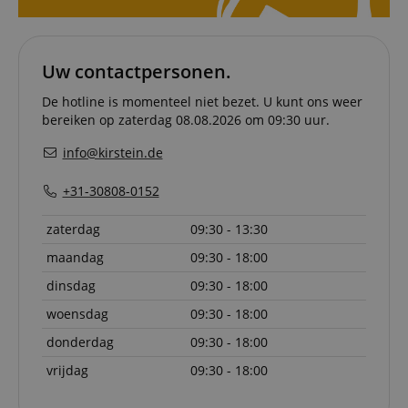
payment 
Google Privacy Policy
ensuring
and effe
checkou
experien
Uw contactpersonen.
FPGSID
.kirstein.nl
29 minuten
This cook
57 seconden
used to 
De hotline is momenteel niet bezet. U kunt ons weer
user sess
bereiken op zaterdag 08.08.2026 om 09:30 uur.
across p
requests
info@kirstein.de
apay-session-set
11 maanden
This cook
Amazon.com
4 weken
by Amaz
Inc.
Session 
+31-30808-0152
www.kirstein.nl
are used
server to
informat
zaterdag
09:30 - 13:30
about us
activitie
maandag
09:30 - 18:00
can easil
where th
dinsdag
09:30 - 18:00
off on th
pages.
woensdag
09:30 - 18:00
amazon-pay-
Sessie
This cook
Amazon
donderdag
09:30 - 18:00
connectedAuth
associat
www.kirstein.nl
Amazon 
is used t
vrijdag
09:30 - 18:00
facilitate
authenti
and pay