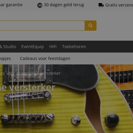
aar garantie
30 dagen geld terug
Gratis verzen
 & Studio
EventEquip
HiFi
Toebehoren
opjes
Cadeaus voor feestdagen
res voor akoestische versterker
he versterker