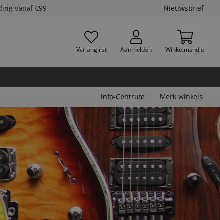
ding vanaf €99
Nieuwsbrief
Verlanglijst
Aanmelden
Winkelmandje
Info-Centrum
Merk winkels