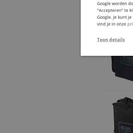
Google worden doo
"Accepteren" te k
Google. Je kunt j
vind je in onze
pr
tot 31.08.2
Toon details
Strikt
noodzakelijk
Str
Strikt noodzakelijke
Zonder strikt noodzak
Naam