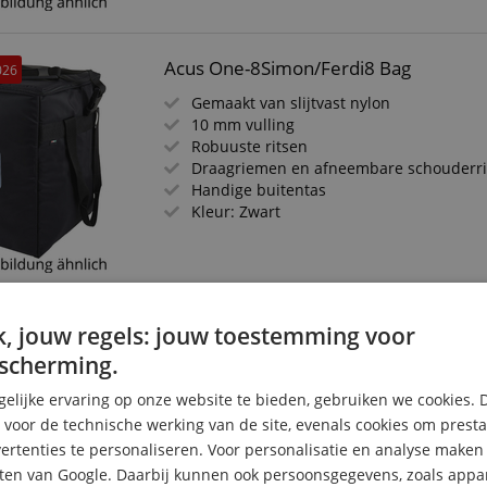
Acus One-8Simon/Ferdi8 Bag
026
Gemaakt van slijtvast nylon
10 mm vulling
Robuuste ritsen
Draagriemen en afneembare schouderr
Handige buitentas
Kleur: Zwart
Acus One 5 Bag
, jouw regels: jouw toestemming voor
026
scherming.
Gemaakt van slijtvast nylon
10 mm voering
elijke ervaring op onze website te bieden, gebruiken we cookies. 
Robuuste ritsen
s voor de technische werking van de site, evenals cookies om prest
Draagriemen en afneembare schouderr
rtenties te personaliseren. Voor personalisatie en analyse make
Handig buitenvak
Kleur: zwart
ten van Google. Daarbij kunnen ook persoonsgegevens, zoals appar