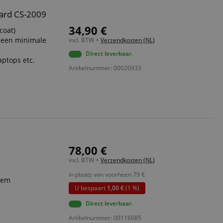
ard CS-2009
34,90 €
coat)
t een minimale
incl. BTW +
Verzendkosten (NL)
Direct leverbaar.
aptops etc.
Artikelnummer: 00020933
78,00 €
incl. BTW +
Verzendkosten (NL)
in plaats van voorheen
79
€
iem
U bespaart
1,00 €
(1 %)
Direct leverbaar.
Artikelnummer: 00116085