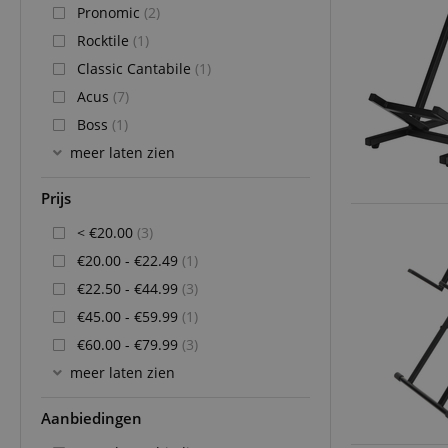
Pronomic
(2)
Rocktile
(1)
Classic Cantabile
(1)
Acus
(7)
Boss
(1)
meer laten zien
Prijs
< €20.00
(3)
€20.00 - €22.49
(1)
€22.50 - €44.99
(3)
€45.00 - €59.99
(1)
€60.00 - €79.99
(3)
meer laten zien
Aanbiedingen