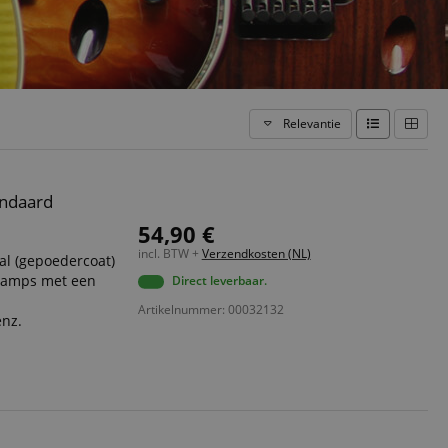
Relevantie
andaard
54,90 €
incl. BTW +
Verzendkosten (NL)
al (gepoedercoat)
s/amps met een
Direct leverbaar.
Artikelnummer: 00032132
enz.