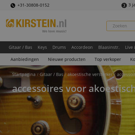
3 j
+31-30808-0152
Gitaar / Bas
Keys
Drums
Accordeon
Blaasinstr.
Live
Aanbiedingen
Nieuwe producten
Top verkoper
Ko
Startpagina
Gitaar / Bas
akoestische versterker
accessoi
accessoires voor akoestisc