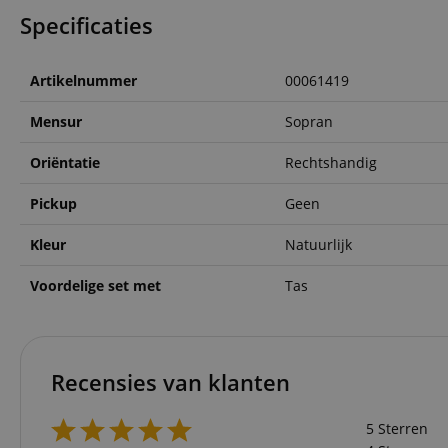
Specificaties
CookieScriptConse
Artikelnummer
00061419
session-id-apay
Mensur
Sopran
FPGSID
Oriëntatie
Rechtshandig
apay-session-set
Pickup
Geen
Kleur
Natuurlijk
amazon-pay-
connectedAuth
Voordelige set met
Tas
session-token
sid_key
Recensies van klanten
Naam
5 Sterren
Naam
Naam
CrossDomainCookie
Aa
Naam