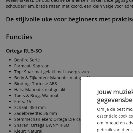
(weekmakers). De doordachte kenmerken maken deze gigbag de i
schouderriem, brede ritsen met koord, een klein vakje voor adr
De stijlvolle uke voor beginners met praktis
Functies
Ortega RU5-SO
Bonfire Serie
Formaat: Sopraan
Top: Spar mat gelakt met lasergravure
Body & Zijkanten: Mahonie, mat gelakt
Binding: Tortoise ABS
Hals: Mahonie, mat gelakt
Jouw muziek
Toets & Brug: Walnoot
gegevensbe
Frets: 15
Schaal: 350 mm
Om je de best mog
Zadelbreedte: 36 mm
essentiële cookie
Stemmechanieken: Ortega Die-cast Chroom
om inhoud en adve
Snaren: Ortega UWNY-4-SO
gebruik van diens
Kleur: Natural