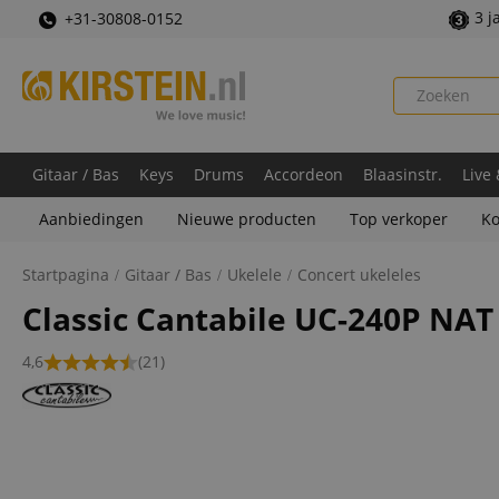
3 j
+31-30808-0152
Gitaar / Bas
Keys
Drums
Accordeon
Blaasinstr.
Live
Aanbiedingen
Nieuwe producten
Top verkoper
Ko
Startpagina
Gitaar / Bas
Ukelele
Concert ukeleles
Classic Cantabile UC-240P NAT
4,6
(21)