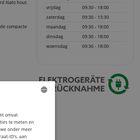
rd Nato hout.
vrijdag
09:30 - 18:00
zaterdag
09:30 - 13:30
r de compacte
maandag
09:30 - 18:00
dinsdag
09:30 - 18:00
woensdag
09:30 - 18:00
ENGLISH
Dit omvat
GERMAN
aties te meten en
DUTCH
n we onder meer
aat-ID's, aan
FRENCH