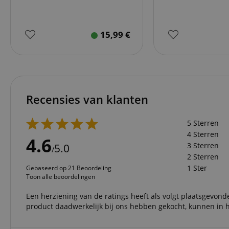
Do
_ga
scarab.mayAdd
sid
ww
15,99
€
language
FPID
.ki
test_cookie
Go
.d
_ga_2Y66LKC5QL
scarab.profile
.ki
Recensies van klanten
session-id-time
IDE
Go
.d
5 Sterren
aHistoryArticles
4 Sterren
4.6
MUID
Mi
3 Sterren
5.0
/
Co
2 Sterren
session-id
.b
1 Ster
Gebaseerd op 21 Beoordeling
_gcl_au
Go
Toon alle beoordelingen
.ki
Een herziening van de ratings heeft als volgt plaatsgevonde
_uetvid
Mi
Co
product daadwerkelijk bij ons hebben gekocht, kunnen in h
.ki
_fbp
Me