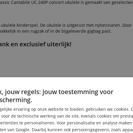
assic Cantabile UC-240P concert ukulele is gemaakt van geselectee
ukulele kinderspel. De ukulele is uitgerust met nylonsnaren. Doo
akkelijk in een rugzak of in de bijgeleverde gigbag past.
k en exclusief uiterlijk!
, jouw regels: jouw toestemming voor
scherming.
elijke ervaring op onze website te bieden, gebruiken we cookies. 
s voor de technische werking van de site, evenals cookies om prest
rtenties te personaliseren. Voor personalisatie en analyse make
ten van Google. Daarbij kunnen ook persoonsgegevens, zoals appar