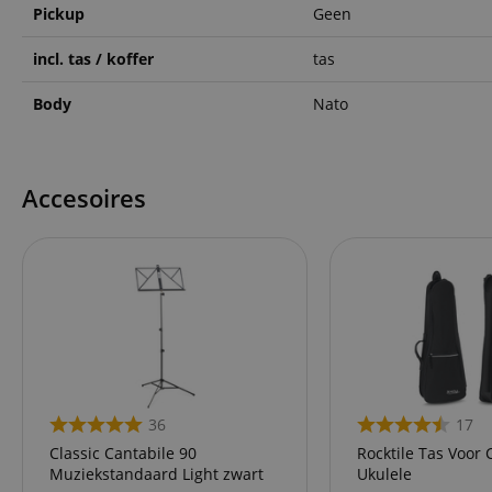
Pickup
Geen
CookieScriptConse
incl. tas / koffer
tas
session-id-apay
Body
Nato
FPGSID
Accesoires
apay-session-set
amazon-pay-
connectedAuth
session-token
sid_key
36
17
Naam
Classic Cantabile 90
Rocktile Tas Voor 
Muziekstandaard Light zwart
Ukulele
Naam
Naam
CrossDomainCookie
Aa
Naam