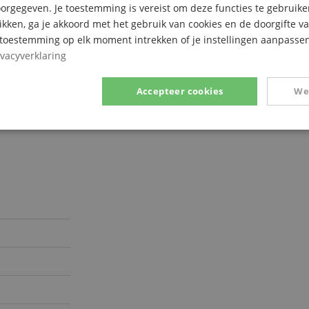
rgegeven. Je toestemming is vereist om deze functies te gebruike
likken, ga je akkoord met het gebruik van cookies en de doorgifte v
e toestemming op elk moment intrekken of je instellingen aanpassen
ivacyverklaring
Accepteer cookies
We
Prestatie
Gericht op
Functionaliteit
ikt noodzakelijk
Prestatie
Gericht op
Functionaliteit
Niet-geclassific
 cookies maken kernfunctionaliteit van de website mogelijk, zoals gebruikersaanmeldin
elijke cookies kan de website niet correct worden gebruikt.
Aanbieder /
Vervaldatum
Omschrijving
Domein