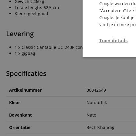
Gewicht: 460 g
Google worden doo
Totale lengte: 62,5 cm
"Accepteren" te k
Kleur: geel-goud
Google. Je kunt j
vind je in onze
pr
Levering
Toon details
1 x Classic Cantabile UC-240P concert ukulele
1 x gigbag
Strikt
noodzakelijk
Specificaties
Artikelnummer
00042649
Kleur
Natuurlijk
Str
Bovenkant
Nato
Strikt noodzakelijke
Zonder strikt noodzak
Oriëntatie
Rechtshandig
Naam