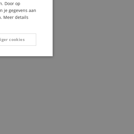
n. Door op
ITALIAN
an je gegevens aan
. Meer details
SPANISH
iger cookies
Niet-
geclassificeerd
eerd
g en accountbeheer.