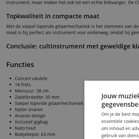
instrument, maar maken het ook tot een echte blikvanger. De Cl
Topkwaliteit in compacte maat
Met de soepel lopende gitaarmechaniek is het stemmen van de 
maat is hij perfect als instrument voor onderweg, omdat hij gem
Conclusie: cultinstrument met geweldige klan
Functies
Concert ukulele
18 frets
Mensuur: 38 cm
Jouw muziek
Zadelbreedte: 35 mm
gegevensbe
Soepel lopende gitaarmechaniek
Nylon snaren
Om je de best mog
Ananas design
essentiële cookie
Inclusief gigbag
Nato hout
om inhoud en adve
Bodydiepte: 63 mm
gebruik van diens