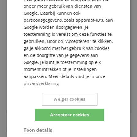
plaatsgevonden: Alleen klanten die in onze online
onder meer gebruik van diensten van
winkel geregistreerd zijn en het product
Google. Daarbij kunnen ook
daadwerkelijk bij ons hebben gekocht, kunnen in
persoonsgegevens, zoals apparaat-ID's, aan
hun klantenaccount een beoordeling voor het
Google worden doorgegeven. Je
artikel geven.
toestemming is vereist om deze functies te
gebruiken. Door op "Accepteren" te klikken,
ga je akkoord met het gebruik van cookies
en de doorgifte van je gegevens aan
Zeer goede prijs-prestatieverhouding
Google. Je kunt je toestemming op elk
Beoordeling door
Franck
op 18.06.2022
moment intrekken of je instellingen
Variant
Fender 7250L Nickel-Plated Steel
aanpassen. Meer details vind je in onze
Deze beoordeling is automatisch vertaald. Originele taal
privacyverklaring
geverifieerde aankoop
De hoge tonen zijn echt schoon en de bas is vrij
Weiger cookies
punchy voor bijvoorbeeld slappers, ze ronden af in
jazz, een waar genoegen.
Accepteer cookies
Toon details