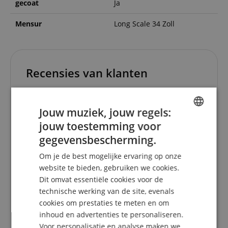
gecoat
Ja
Mensur
Long Scale 34 Zoll
Recensies van klanten
Jouw muziek, jouw regels:
5.0
5.0
/
jouw toestemming voor
ENGLISH
gegevensbescherming.
Gebaseerd op 1 Beoordeling
GERMAN
Om je de best mogelijke ervaring op onze
5 Sterren
1
DUTCH
website te bieden, gebruiken we cookies.
4 Sterren
0
Dit omvat essentiële cookies voor de
FRENCH
3 Sterren
0
technische werking van de site, evenals
2 Sterren
0
ITALIAN
cookies om prestaties te meten en om
1 Ster
0
inhoud en advertenties te personaliseren.
SPANISH
Voor personalisatie en analyse maken we
Een herziening van de ratings heeft als volgt