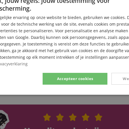
, jouw regels: jouw toestemming voor
scherming.
elijke ervaring op onze website te bieden, gebruiken we cookies. 
s voor de technische werking van de site, evenals cookies om prest
rtenties te personaliseren. Voor personalisatie en analyse make
ten van Google. Daarbij kunnen ook persoonsgegevens, zoals appar
rgegeven. Je toestemming is vereist om deze functies te gebruike
likken, ga je akkoord met het gebruik van cookies en de doorgifte v
e toestemming op elk moment intrekken of je instellingen aanpassen
ivacyverklaring
Accepteer cookies
We
Prestatie
Gericht op
Functionaliteit