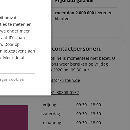
Prijsmatchgarantie
ENGLISH
meer dan 2.000.000
tevreden
Dit omvat
klanten
GERMAN
aties te meten en
DUTCH
n we onder meer
aat-ID's, aan
FRENCH
n. Door op
Uw contactpersonen.
ITALIAN
an je gegevens aan
. Meer details
De hotline is momenteel niet bezet. U
SPANISH
kunt ons weer bereiken op vrijdag
07.08.2026 om 09:30 uur.
iger cookies
info@kirstein.de
+31-30808-0152
Niet-
geclassificeerd
vrijdag
09:30 - 18:00
zaterdag
09:30 - 13:30
maandag
09:30 - 18:00