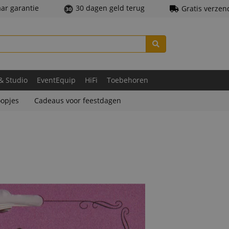
aar garantie
30 dagen geld terug
Gratis verzen
 & Studio
EventEquip
HiFi
Toebehoren
opjes
Cadeaus voor feestdagen