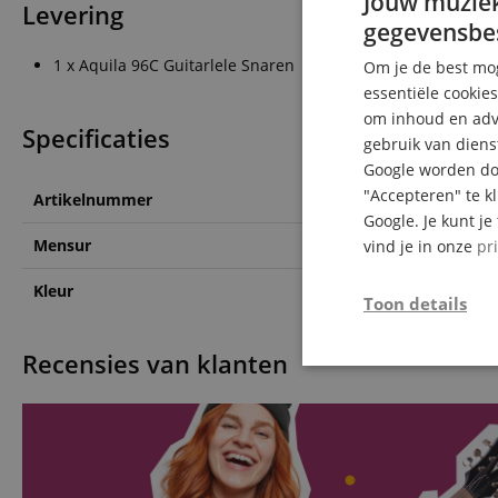
Jouw muziek
Levering
gegevensbe
1 x Aquila 96C Guitarlele Snaren
Om je de best mog
essentiële cookie
om inhoud en adve
Specificaties
gebruik van diens
Google worden doo
"Accepteren" te k
Artikelnummer
00108011
Google. Je kunt j
Mensur
Guitarlele
vind je in onze
pr
Kleur
Wit
Toon details
Recensies van klanten
Strikt
noodzakelijk