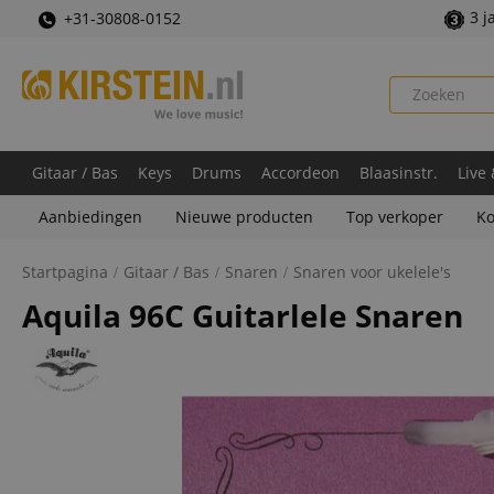
3 j
+31-30808-0152
Gitaar / Bas
Keys
Drums
Accordeon
Blaasinstr.
Live
Aanbiedingen
Nieuwe producten
Top verkoper
Ko
Startpagina
Gitaar / Bas
Snaren
Snaren voor ukelele's
Aquila 96C Guitarlele Snaren