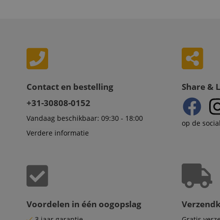
sid_key
Naam
Naam
Naam
CrossDomainCookie
Aa
Naam
Do
_ga
scarab.mayAdd
Contact en bestelling
Share & 
sid
ww
+31-30808-0152
language
FPID
.ki
Vandaag beschikbaar: 09:30 - 18:00
op de socia
test_cookie
Go
Verdere informatie
.d
_ga_2Y66LKC5QL
scarab.profile
.ki
session-id-time
IDE
Go
.d
aHistoryArticles
Voordelen in één oogopslag
Verzend
MUID
Mi
Co
3 jaar garantie
Gratis ver
session-id