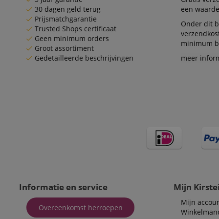
.b
30 dagen geld terug
een waarde
_gcl_au
Go
Prijsmatchgarantie
.ki
Onder dit b
Trusted Shops certificaat
verzendkos
_uetvid
Mi
Geen minimum orders
minimum be
Co
Groot assortiment
.ki
Gedetailleerde beschrijvingen
meer infor
_fbp
Me
In
.ki
_uetsid
Mi
Co
.ki
FPLC
.ki
scarab.visitor
Em
.ki
Informatie en service
Mijn Kirste
Mijn accou
Overeenkomst herroepen
Winkelman