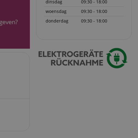
dinsdag
09:30 - 18:00
woensdag
09:30 - 18:00
eerd
donderdag
09:30 - 18:00
g en accountbeheer.
ript.com-service om
den. De
ect werken.
 on the website,
 ensuring a secure
te across page
ies are used by the
vities so users can
s pages.
s used to facilitate
ely.
 user session by the