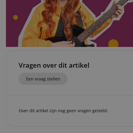
Str
Strikt noodzakelijke
Zonder strikt noodzak
Naam
CookieScriptConse
Vragen over dit artikel
session-id-apay
Een vraag stellen
FPGSID
apay-session-set
Over dit artikel zijn nog geen vragen gesteld.
amazon-pay-
connectedAuth
session-token