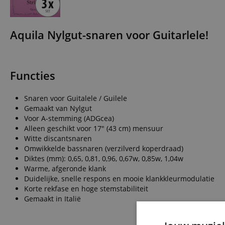
Aquila Nylgut-snaren voor Guitarlele!
Functies
Snaren voor Guitalele / Guilele
Gemaakt van Nylgut
Voor A-stemming (ADGcea)
Alleen geschikt voor 17" (43 cm) mensuur
Witte discantsnaren
Omwikkelde bassnaren (verzilverd koperdraad)
Diktes (mm): 0,65, 0,81, 0,96, 0,67w, 0,85w, 1,04w
Warme, afgeronde klank
Duidelijke, snelle respons en mooie klankkleurmodulatie
Korte rekfase en hoge stemstabiliteit
Gemaakt in Italië