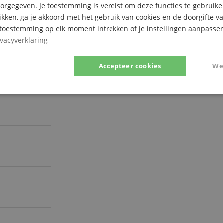
rgegeven. Je toestemming is vereist om deze functies te gebruike
likken, ga je akkoord met het gebruik van cookies en de doorgifte v
e toestemming op elk moment intrekken of je instellingen aanpassen
ivacyverklaring
Accepteer cookies
We
Prestatie
Gericht op
Functionaliteit
ikt noodzakelijk
Prestatie
Gericht op
Functionaliteit
Niet-geclassific
 cookies maken kernfunctionaliteit van de website mogelijk, zoals gebruikersaanmeldin
elijke cookies kan de website niet correct worden gebruikt.
Aanbieder /
Vervaldatum
Omschrijving
Domein