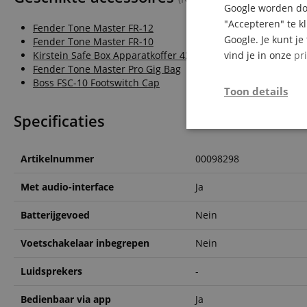
Google worden doo
"Accepteren" te k
Fender Tone Master FR-12
Google. Je kunt j
Fender Tone Master FR-10
Kirstein Safe Box Apparatkoffer 430 x 380 x 154 mm
vind je in onze
pr
Fender Tone Master Pro Gig Bag
Boss FSC-10 Footswitch Cap
Toon details
Specificaties
Strikt
noodzakelijk
Artikelnummer
00098298
Met audio-interface
Ja
Batterijgevoed
Nein
Str
Voetschakelaar inbegrepen
Nein
Strikt noodzakelijke
Luidsprekers
-
Zonder strikt noodzak
Bedienbaar via app
Ja
Naam