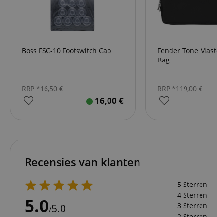
Do
_ga
scarab.mayAdd
sid
ww
language
FPID
.ki
Boss FSC-10 Footswitch Cap
Fender Tone Maste
test_cookie
Bag
Go
.d
_ga_2Y66LKC5QL
scarab.profile
.ki
RRP *
16,50
€
RRP *
119,00
€
session-id-time
16,00
€
IDE
Go
.d
aHistoryArticles
MUID
Mi
Co
session-id
.b
Recensies van klanten
_gcl_au
Go
.ki
5 Sterren
_uetvid
Mi
Co
4 Sterren
5.0
.ki
3 Sterren
5.0
/
_fbp
Me
2 Sterren