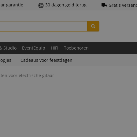
aar garantie
30 dagen geld terug
Gratis verzen
 & Studio
EventEquip
HiFi
Toebehoren
opjes
Cadeaus voor feestdagen
ten voor electrische gitaar