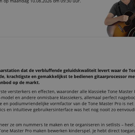
ken op maandag 10.08.2026 om 09:30 uur.
arstation dat de verbluffende geluidskwaliteit levert waar de To
de, krachtigste en gemakkelijkst te bedienen gitaarprocessor me
aanbod op de markt.
te versterkers en effecten, waaronder alle klassieke Tone Master
lth-model en andere onmisbare klassiekers, allemaal perfect nagebo
e en podiumvriendelijke vormfactor van de Tone Master Pro is net 
ics en intuïtieve gebruikersinterface was het nog nooit zo eenvoud
neer ze om nummers te maken en te organiseren in setlists – heel 
one Master Pro maken bewerken kinderspel. Je hebt direct toegang 