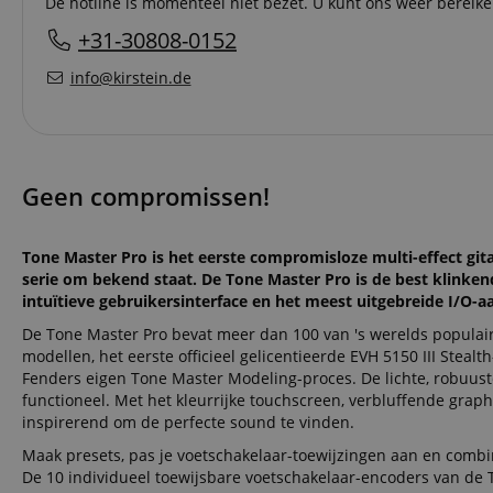
De hotline is momenteel niet bezet. U kunt ons weer berei
+31-30808-0152
info@kirstein.de
Geen compromissen!
Tone Master Pro is het eerste compromisloze multi-effect gita
serie om bekend staat. De Tone Master Pro is de best klinken
intuïtieve gebruikersinterface en het meest uitgebreide I/O-
De Tone Master Pro bevat meer dan 100 van 's werelds populairs
modellen, het eerste officieel gelicentieerde EVH 5150 III Stea
Fenders eigen Tone Master Modeling-proces. De lichte, robuust
functioneel. Met het kleurrijke touchscreen, verbluffende graph
inspirerend om de perfecte sound te vinden.
Maak presets, pas je voetschakelaar-toewijzingen aan en combi
De 10 individueel toewijsbare voetschakelaar-encoders van de T