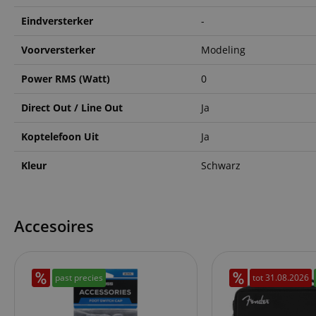
Eindversterker
-
CookieScriptConse
Voorversterker
Modeling
session-id-apay
Power RMS (Watt)
0
FPGSID
Direct Out / Line Out
Ja
apay-session-set
Koptelefoon Uit
Ja
Kleur
Schwarz
amazon-pay-
connectedAuth
session-token
Accesoires
sid_key
past precies
tot
31.08.2026
Naam
Naam
Naam
CrossDomainCookie
Aa
Naam