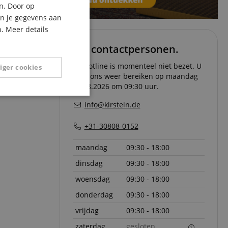
n. Door op
ITALIAN
an je gegevens aan
. Meer details
SPANISH
Uw contactpersonen.
De hotline is momenteel niet bezet. U
iger cookies
kunt ons weer bereiken op maandag
10.08.2026 om 09:30 uur.
Niet-
info@kirstein.de
geclassificeerd
+31-30808-0152
maandag
09:30 - 18:00
dinsdag
09:30 - 18:00
eerd
woensdag
09:30 - 18:00
donderdag
09:30 - 18:00
g en accountbeheer.
vrijdag
09:30 - 18:00
zaterdag
gesloten