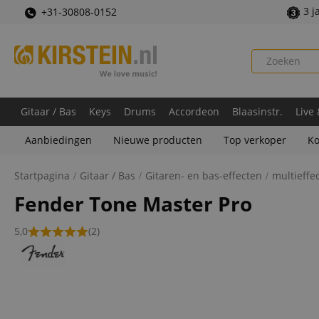
3 j
+31-30808-0152
Gitaar / Bas
Keys
Drums
Accordeon
Blaasinstr.
Live
Aanbiedingen
Nieuwe producten
Top verkoper
Ko
Startpagina
Gitaar / Bas
Gitaren- en bas-effecten
multieffec
Fender Tone Master Pro
5,0
(2)