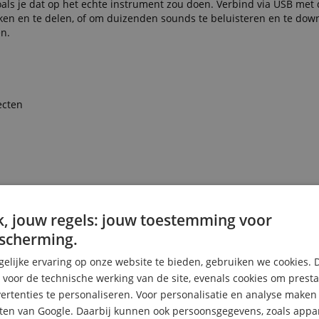
als je dat op het echte instrument zou doen. Verbind via USB met
ken en te delen, of om duizenden sounds te beluisteren en te dow
n.
ecten
, jouw regels: jouw toestemming voor
scherming.
elijke ervaring op onze website te bieden, gebruiken we cookies. 
s voor de technische werking van de site, evenals cookies om prest
rtenties te personaliseren. Voor personalisatie en analyse make
ten van Google. Daarbij kunnen ook persoonsgegevens, zoals appar
ring.)