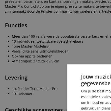
presets en parameters en kunt aanpassingen maken, precies zo
Master Pro Control App om je eigen presets te maken, te bewer
zijn gemaakt door de Fender-community van spelers en artieste
Functies
Meer dan 100 van 's werelds populairste versterkers en eff
10 individueel toewijsbare voetschakelaars
Tone Master Modeling
Veelzijdige aansluitmogelijkheden
Ook via app te bedienen
Afmetingen: 37 x 26 x 9,5 cm
Jouw muziek
Levering
gegevensbe
1 x Fender Tone Master Pro
Om je de best mog
1 x netsnoer
essentiële cookie
om inhoud en adve
gebruik van diens
Geschikte accessoires
(Niet inbegrepen bij de leve