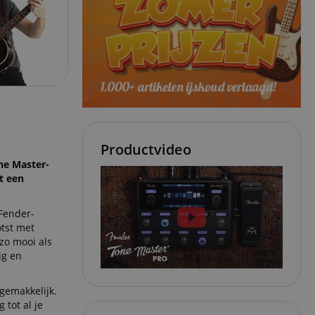
Productvideo
ne Master-
t een
 Fender-
otst met
zo mooi als
ig en
gemakkelijk.
tot al je