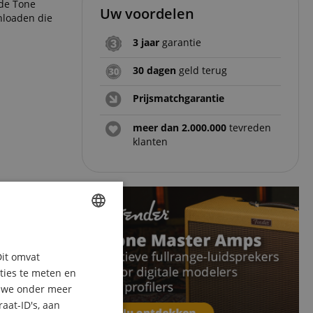
 de Tone
Uw voordelen
nloaden die
3 jaar
garantie
30 dagen
geld terug
Prijsmatchgarantie
meer dan 2.000.000
tevreden
klanten
ENGLISH
Dit omvat
GERMAN
aties te meten en
DUTCH
n we onder meer
aat-ID's, aan
FRENCH