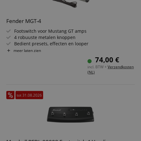
Fender MGT-4
Footswitch voor Mustang GT amps
4 robuuste metalen knoppen
Bedient presets, effecten en looper
Handsfree bediening van de onboard-tuner
meer laten zien
Afneembare kabel, ca. 4 m
74,00 €
incl. BTW +
Verzendkosten
(NL)
tot 31.08.2026