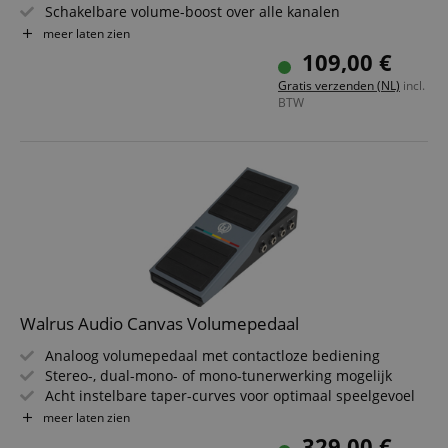
Schakelbare volume-boost over alle kanalen
Reverb Aan/Uit
meer laten zien
Low-profile-schakelaars
109,00 €
Robuuste behuizing
Gratis verzenden (NL)
incl.
BTW
Walrus Audio Canvas Volumepedaal
Analoog volumepedaal met contactloze bediening
Stereo-, dual-mono- of mono-tunerwerking mogelijk
Acht instelbare taper-curves voor optimaal speelgevoel
Tot +9 dB boost instelbaar via gain-regeling
meer laten zien
Robuuste staal-aluminiumbehuizing, 1 MOhm ingang
329,00 €