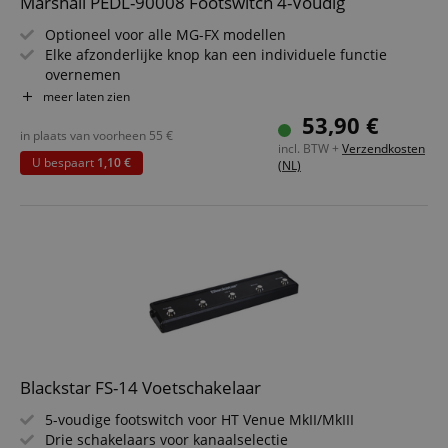
Marshall PEDL-90008 Footswitch 4-Voudig
Optioneel voor alle MG-FX modellen
Elke afzonderlijke knop kan een individuele functie
overnemen
Kopiëren van schakelfuncties in de Switch Store-modus
meer laten zien
Volledige presets aanmaken in de Program Store-modus
53,90 €
Chromatische tuner (440 Hz) met dempfunctie
in plaats van voorheen
55
€
incl. BTW +
Verzendkosten
Voetschakelfuncties blijven in de Amp opgeslagen
U bespaart
1,10 €
(NL)
Blackstar FS-14 Voetschakelaar
5-voudige footswitch voor HT Venue MkII/MkIII
Drie schakelaars voor kanaalselectie