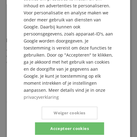
inhoud en advertenties te personaliseren.
SPANISH
Voor personalisatie en analyse maken we
onder meer gebruik van diensten van
Google. Daarbij kunnen ook
persoonsgegevens, zoals apparaat-ID's, aan
Boss FS-6 Dual voetpedaal/ -schakelaar
Google worden doorgegeven. Je
toestemming is vereist om deze functies te
Per pedaal: omschakelaar voor schakelaarfunctie
gebruiken. Door op "Accepteren" te klikken,
Per pedaal: LED-indicatie
ga je akkoord met het gebruik van cookies
Per pedaal: mono-klinkaansluiting
Extra stereo-aansluiting voor beide pedalen
en de doorgifte van je gegevens aan
meer laten zien
Samen te koppelen met FS-5U, FS-5L en AB-2
Google. Je kunt je toestemming op elk
79,00 €
moment intrekken of je instellingen
incl. BTW +
Verzendkosten
aanpassen. Meer details vind je in onze
(NL)
privacyverklaring
Weiger cookies
Accepteer cookies