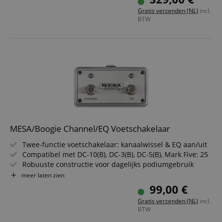
USB-C-aansluiting voor updates
Gratis verzenden (NL)
incl.
BTW
MESA/Boogie Channel/EQ Voetschakelaar
Twee-functie voetschakelaar: kanaalwissel & EQ aan/uit
Compatibel met DC-10(B), DC-3(B), DC-5(B), Mark Five: 25
Robuuste constructie voor dagelijks podiumgebruik
Directe klankcontrole met de voet
meer laten zien
Eenvoudige integratie in bestaande setup
99,00 €
Geen complexe installatie nodig
Gratis verzenden (NL)
incl.
BTW