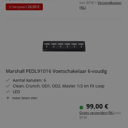
incl. BTW +
Verzendkosten
swell / expressionpedaal
U bespaart
26,00 €
(NL)
rn
Marshall PEDL91016 Voetschakelaar 6-voudig
Aantal kanalen: 6
Clean, Crunch, OD1, OD2, Master 1/2 en FX Loop
LED
Robuuste behuizing
meer laten zien
99,00 €
Gratis verzenden (NL)
incl.
BTW