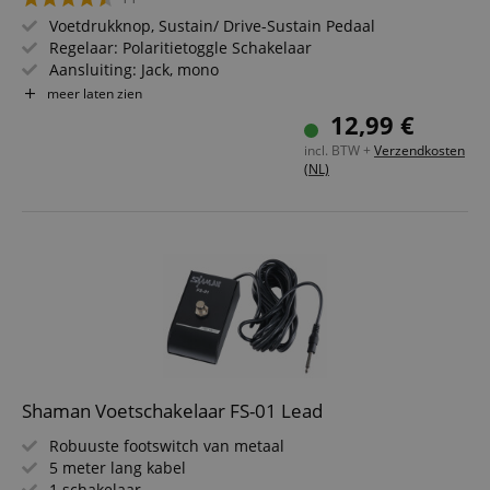
Voetdrukknop, Sustain/ Drive-Sustain Pedaal
Regelaar: Polaritietoggle Schakelaar
Aansluiting: Jack, mono
Aansluitkabel
niet
inbegrepen
meer laten zien
Gewicht 100 g
12,99 €
Afmetingen: 94 x 88 x 50 mm
incl. BTW +
Verzendkosten
(NL)
Shaman Voetschakelaar FS-01 Lead
Robuuste footswitch van metaal
5 meter lang kabel
1 schakelaar