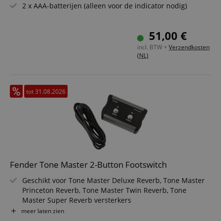
user sess
2 x AAA-batterijen (alleen voor de indicator nodig)
across p
requests
apay-session-set
11 maanden
This cook
Amazon.com
51,00 €
4 weken
by Amaz
Inc.
Session 
www.kirstein.nl
incl. BTW +
Verzendkosten
are used
(NL)
server to
informat
about us
activitie
can easil
tot 31.08.2026
where th
off on th
pages.
amazon-pay-
Sessie
This cook
Amazon
connectedAuth
associat
www.kirstein.nl
Amazon 
is used t
facilitate
authenti
and pay
Fender Tone Master 2-Button Footswitch
transact
securely.
Geschikt voor Tone Master Deluxe Reverb, Tone Master
session-token
11 maanden
This cook
Amazon
Princeton Reverb, Tone Master Twin Reverb, Tone
4 weken
used to 
.amazon.com
Master Super Reverb versterkers
an anon
3,6 m lange kabel
user ses
meer laten zien
the serve