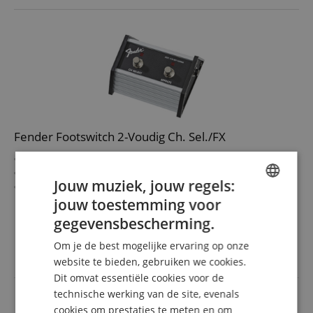
Fender Footswitch 2-Voudig Ch. Sel./FX
Footswitch voor bediening van amps
Geschikt voor Fender Super Champ XD, X2 en FM65DSP2
Jouw muziek, jouw regels:
Knoppen: Channel Select, Effects on/off
Met kabel ca. 3,6 m
jouw toestemming voor
meer laten zien
ENGLISH
44,00 €
gegevensbescherming.
GERMAN
incl. BTW +
Verzendkosten
Om je de best mogelijke ervaring op onze
(NL)
DUTCH
website te bieden, gebruiken we cookies.
Dit omvat essentiële cookies voor de
FRENCH
technische werking van de site, evenals
ITALIAN
cookies om prestaties te meten en om