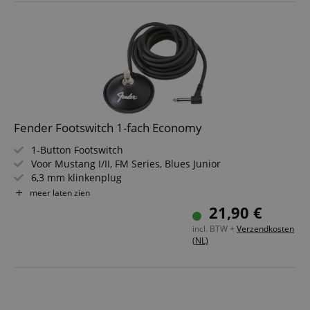
Fender Footswitch 1-fach Economy
1-Button Footswitch
Voor Mustang I/II, FM Series, Blues Junior
6,3 mm klinkenplug
Kabellengte: ca. 3,6 m
meer laten zien
21,90 €
incl. BTW +
Verzendkosten
(NL)