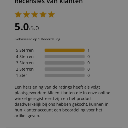
Recensies van klanten
experien
FPGSID
.kirstein.nl
29 minuten
This cook
57 seconden
used to 
user sess
5.0
across p
5.0
requests
/
apay-session-set
11 maanden
This cook
Amazon.com
Gebaseerd op 1 Beoordeling
4 weken
by Amaz
Inc.
Session 
www.kirstein.nl
are used
5 Sterren
1
server to
informat
4 Sterren
0
about us
3 Sterren
0
activitie
can easil
2 Sterren
0
where th
1 Ster
0
off on th
pages.
Een herziening van de ratings heeft als volgt
amazon-pay-
Sessie
This cook
Amazon
connectedAuth
associat
www.kirstein.nl
plaatsgevonden: Alleen klanten die in onze online
Amazon 
winkel geregistreerd zijn en het product
is used t
daadwerkelijk bij ons hebben gekocht, kunnen in
facilitate
authenti
hun klantenaccount een beoordeling voor het
and pay
artikel geven.
transact
securely.
session-token
11 maanden
This cook