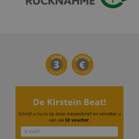
scarab.visitor
Emarsys
11 maanden
This cookie is
.kirstein.nl
4 weken
used to track
visitors for the
purpose of
delivering
personalized
product
recommendatio
and advertising
De Kirstein Beat!
Schrijf u nu in op onze nieuwsbrief en verzeker u
van uw
5€ voucher
.