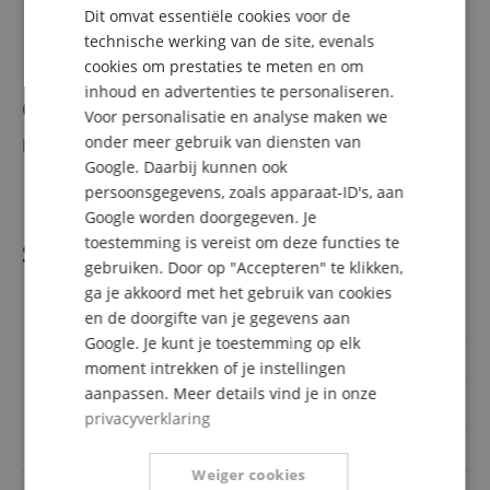
1x Stereo minikabel
Dit omvat essentiële cookies voor de
FRENCH
1x DVD-Rom (Cubase AI)
technische werking van de site, evenals
ITALIAN
cookies om prestaties te meten en om
inhoud en advertenties te personaliseren.
SPANISH
Geschikte accessoires
(Niet inbegrepen bij de
Voor personalisatie en analyse maken we
onder meer gebruik van diensten van
levering.)
Google. Daarbij kunnen ook
Yamaha THRBG1 THR Softcase
persoonsgegevens, zoals apparaat-ID's, aan
Google worden doorgegeven. Je
toestemming is vereist om deze functies te
Specificaties
gebruiken. Door op "Accepteren" te klikken,
ga je akkoord met het gebruik van cookies
Artikelnummer
00028505
en de doorgifte van je gegevens aan
Google. Je kunt je toestemming op elk
Batterijgevoed
Ja
moment intrekken of je instellingen
aanpassen. Meer details vind je in onze
Ontwerp
Desktop
privacyverklaring
Voorversterker
Solid State
Weiger cookies