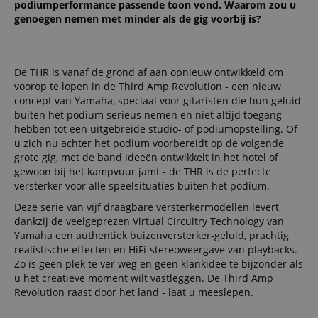
podiumperformance passende toon vond. Waarom zou u
genoegen nemen met minder als de gig voorbij is?
De THR is vanaf de grond af aan opnieuw ontwikkeld om
voorop te lopen in de Third Amp Revolution - een nieuw
concept van Yamaha, speciaal voor gitaristen die hun geluid
buiten het podium serieus nemen en niet altijd toegang
hebben tot een uitgebreide studio- of podiumopstelling. Of
u zich nu achter het podium voorbereidt op de volgende
grote gig, met de band ideeën ontwikkelt in het hotel of
gewoon bij het kampvuur jamt - de THR is de perfecte
versterker voor alle speelsituaties buiten het podium.
Deze serie van vijf draagbare versterkermodellen levert
dankzij de veelgeprezen Virtual Circuitry Technology van
Yamaha een authentiek buizenversterker-geluid, prachtig
realistische effecten en HiFi-stereoweergave van playbacks.
Zo is geen plek te ver weg en geen klankidee te bijzonder als
u het creatieve moment wilt vastleggen. De Third Amp
Revolution raast door het land - laat u meeslepen.