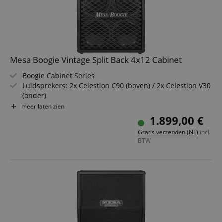
Mesa Boogie Vintage Split Back 4x12 Cabinet
Boogie Cabinet Series
Luidsprekers: 2x Celestion C90 (boven) / 2x Celestion V30
(onder)
300 Watt belastbaarheid
meer laten zien
Split Back Design
1.899,00 €
Parallelle mono-uitgang
Gratis verzenden (NL)
incl.
Impedantie: 8 Ohm (2x 4 Ohm met stereo-ingang)
BTW