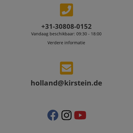
FPLC
.kirstein.nl
20 uur
scarab.visitor
Emarsys
11 maanden
This cookie is
.kirstein.nl
4 weken
used to track
visitors for the
purpose of
+31-30808-0152
delivering
personalized
Vandaag beschikbaar: 09:30 - 18:00
product
recommendatio
Verdere informatie
and advertising
holland@kirstein.de