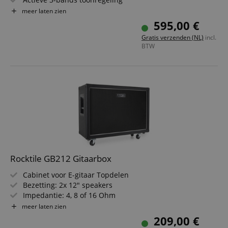
Instelbare hi cut-filter
meer laten zien
Maximaal geluidsdrukniveau: 130 dB
595,00 €
Combo-ingang en XLR-uitgang met ground/lift
Gratis verzenden (NL)
incl.
BTW
Rocktile GB212 Gitaarbox
Cabinet voor E-gitaar Topdelen
Bezetting: 2x 12" speakers
Impedantie: 4, 8 of 16 Ohm
Belastbaarheid: 75 Watt Stereo / 150 Watt Mono
meer laten zien
Afneembare wieltjes
209,00 €
Zwarte Tolex-bekleding en zijgrepen