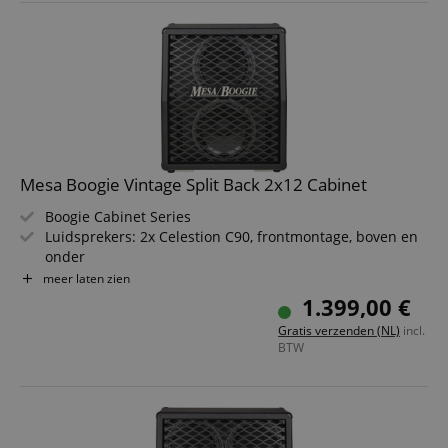
Mesa Boogie Vintage Split Back 2x12 Cabinet
Boogie Cabinet Series
Luidsprekers: 2x Celestion C90, frontmontage, boven en
onder
180 watt belastbaarheid
meer laten zien
Split Back Design
1.399,00 €
Parallelle mono-uitgang
Gratis verzenden (NL)
incl.
Impedantie: 8 Ohm (2x 4 Ohm met stereo-ingang)
BTW