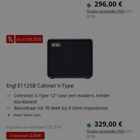
Bouw: halfopen
296,00 €
Gratis verzenden (NL)
incl.
BTW
tot 31.08.2026
Engl E112SB Cabinet V-Type
Celestion V-Type 12" voor een modern, helder
klankbeeld
Belastbaar tot 70 Watt bij 8 Ohm impedantie
Ideaal voor buizenversterkers in de studio en live
meer laten zien
Closed-Back berkenkast met strakke laagweergave
329,00 €
Lichtgewicht van ca. 13 kg voor mobiel gebruik
in plaats van voorheen
331,55
€
Gratis verzenden (NL)
incl.
Robuuste behuizing voor langdurige betrouwbaarheid
U bespaart
2,55 €
BTW