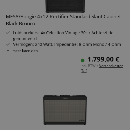
MESA/Boogie 4x12 Rectifier Standard Slant Cabinet
Black Bronco
Luidsprekers: 4x Celestion Vintage 30s / Achterzijde
gemonteerd
Vermogen: 240 Watt, Impedantie: 8 Ohm Mono / 4 Ohm
Stereo
meer laten zien
Gesloten achterkant ontwerp
1.799,00 €
Constructie van Baltisch berkenmultiplex
incl. BTW +
Verzendkosten
Breedte: 30" (76,5 cm)
(NL)
Inclusief beschermhoes