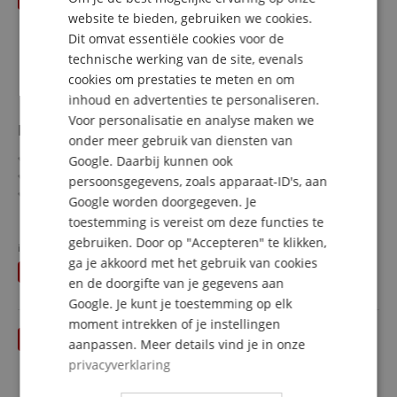
DUTCH
website te bieden, gebruiken we cookies.
Dit omvat essentiële cookies voor de
FRENCH
technische werking van de site, evenals
ITALIAN
cookies om prestaties te meten en om
inhoud en advertenties te personaliseren.
SPANISH
Voor personalisatie en analyse maken we
Blackstar HTV-112 MK III 1x12er Box
onder meer gebruik van diensten van
1x 12" gitaarbox voor de HTV MkIII serie
Google. Daarbij kunnen ook
Bezetting: 1x 12" Celestion Seventy speaker
persoonsgegevens, zoals apparaat-ID's, aan
Impedantie: Mono 16 Ohm
Google worden doorgegeven. Je
Vermogen: 80 Watt
meer laten zien
toestemming is vereist om deze functies te
298,00 €
gebruiken. Door op "Accepteren" te klikken,
in plaats van voorheen
319
€
Gratis verzenden (NL)
incl.
ga je akkoord met het gebruik van cookies
U bespaart
21,00 €
BTW
en de doorgifte van je gegevens aan
Google. Je kunt je toestemming op elk
moment intrekken of je instellingen
tot 31.08.2026
aanpassen. Meer details vind je in onze
privacyverklaring