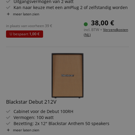
Uitgangsvermogen van 2 watt
Kan naar keuze met een amPlug 2 of zelfstandig worden
gebruikt
meer laten zien
Uitgerust met: 1 originele Vox 3"-luidspreker
38,00 €
Aansluitingen: GUITAR IN, AMPLUG IN, AUX IN, DC9V
in plaats van voorheen
39
€
incl. BTW +
Verzendkosten
U bespaart
1,00 €
(NL)
Blackstar Debut 212V
Cabinet voor de Debut 100RH
Vermogen: 100 watt
Bezetting: 2x 12" Blackstar Anthem 50 speakers
Impedantie: 4 / 16 Ohm
meer laten zien