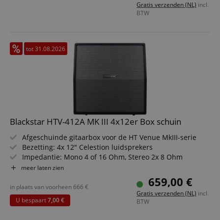
Gratis verzenden (NL)
incl.
BTW
tot 31.08.2026
Blackstar HTV-412A MK III 4x12er Box schuin
Afgeschuinde gitaarbox voor de HT Venue MkIII-serie
Bezetting: 4x 12" Celestion luidsprekers
Impedantie: Mono 4 of 16 Ohm, Stereo 2x 8 Ohm
Vermogen: 320 Watt
meer laten zien
659,00 €
in plaats van voorheen
666
€
Gratis verzenden (NL)
incl.
U bespaart
7,00 €
BTW