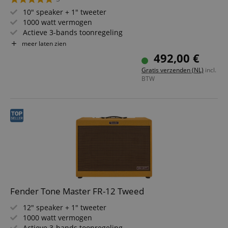
10" speaker + 1" tweeter
1000 watt vermogen
Actieve 3-bands toonregeling
Instelbare hi cut-filter
meer laten zien
Maximaal geluidsdrukniveau: 130 dB
492,00 €
Combo-ingang en XLR-uitgang met ground/lift
Gratis verzenden (NL)
incl.
BTW
Fender Tone Master FR-12 Tweed
12" speaker + 1" tweeter
1000 watt vermogen
Actieve 3-bands toonregeling