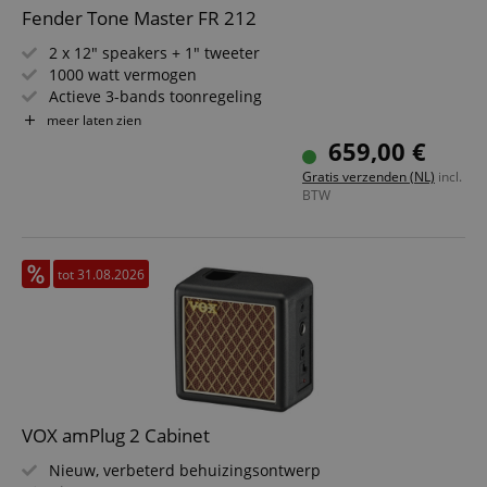
Fender Tone Master FR 212
2 x 12" speakers + 1" tweeter
1000 watt vermogen
Actieve 3-bands toonregeling
Hoogfrequentie-cut regelaar
meer laten zien
Kickback-standaard
659,00 €
Gratis verzenden (NL)
incl.
BTW
tot 31.08.2026
VOX amPlug 2 Cabinet
Nieuw, verbeterd behuizingsontwerp