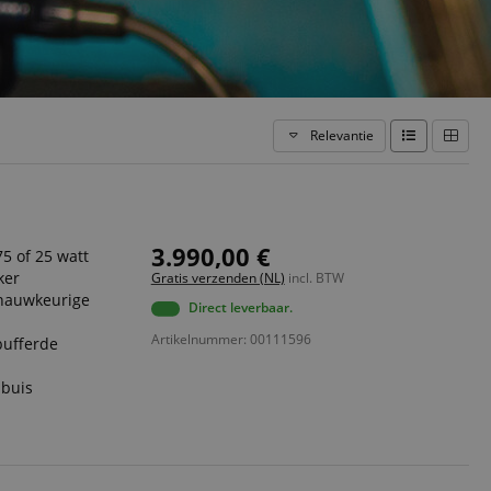
Relevantie
3.990,00 €
5 of 25 watt
ker
Gratis verzenden (NL)
incl. BTW
 nauwkeurige
Direct leverbaar.
Artikelnummer: 00111596
bufferde
dbuis