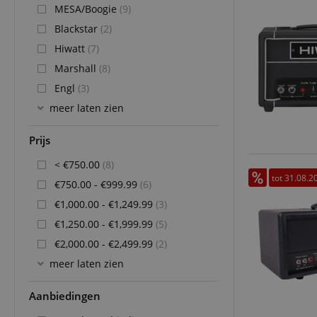
MESA/Boogie
(9)
Blackstar
(2)
Hiwatt
(7)
Marshall
(8)
Engl
(3)
meer laten zien
Prijs
< €750.00
(8)
tot 31.08.2
€750.00 - €999.99
(6)
€1,000.00 - €1,249.99
(3)
€1,250.00 - €1,999.99
(5)
€2,000.00 - €2,499.99
(2)
meer laten zien
Aanbiedingen