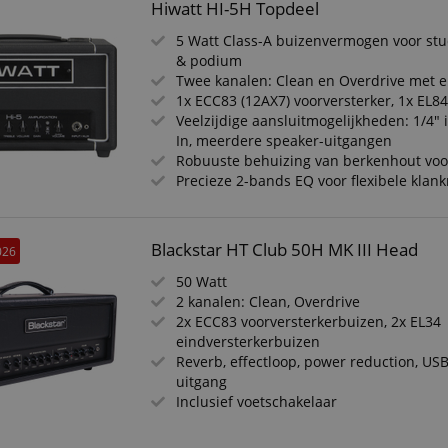
Hiwatt HI-5H Topdeel
5 Watt Class-A buizenvermogen voor stu
& podium
Twee kanalen: Clean en Overdrive met e
1x ECC83 (12AX7) voorversterker, 1x EL8
Veelzijdige aansluitmogelijkheden: 1/4"
In, meerdere speaker-uitgangen
Robuuste behuizing van berkenhout voor 
Precieze 2-bands EQ voor flexibele klank
Blackstar HT Club 50H MK III Head
026
50 Watt
2 kanalen: Clean, Overdrive
2x ECC83 voorversterkerbuizen, 2x EL34
eindversterkerbuizen
Reverb, effectloop, power reduction, USB
uitgang
Inclusief voetschakelaar