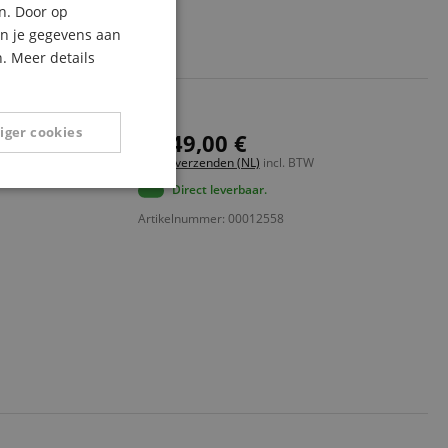
n. Door op
ITALIAN
an je gegevens aan
. Meer details
SPANISH
iger cookies
1.449,00 €
Gratis verzenden (NL)
incl. BTW
Direct leverbaar.
Niet-
geclassificeerd
Artikelnummer: 00012558
eerd
g en accountbeheer.