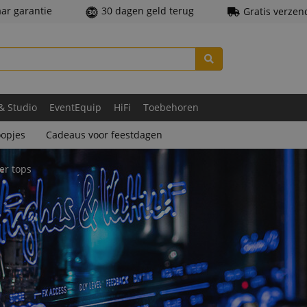
aar garantie
30 dagen geld terug
Gratis verzen
 & Studio
EventEquip
HiFi
Toebehoren
opjes
Cadeaus voor feestdagen
er tops