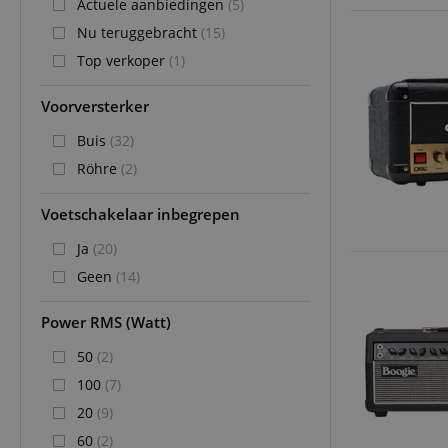
Actuele aanbiedingen
(5)
Nu teruggebracht
(15)
Top verkoper
(1)
Voorversterker
Buis
(32)
Röhre
(2)
Voetschakelaar inbegrepen
Ja
(20)
Geen
(14)
Power RMS (Watt)
50
(2)
100
(7)
20
(9)
60
(2)