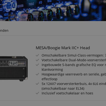
onden
MESA/Boogie Mark IIC+ Head
Omschakelbare Simul-Class-vermogen: 7
Voetschakelbare Dual-Mode-voorverster
Ingebouwde 5-bands grafische EQ voor
klankvorming
Hoogwaardige veerreverb en seriële, ge
effectloop
5x 12AX7 voorversterkerbuis, 4x 6L6 ein
(omschakelbaar naar EL34)
Inclusief voetschakelaar en hoes