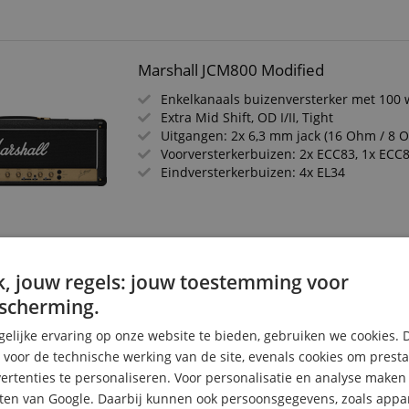
Marshall JCM800 Modified
Enkelkanaals buizenversterker met 100
Extra Mid Shift, OD I/II, Tight
Uitgangen: 2x 6,3 mm jack (16 Ohm / 8 
Voorversterkerbuizen: 2x ECC83, 1x ECC83
Eindversterkerbuizen: 4x EL34
, jouw regels: jouw toestemming voor
Marshall Studio 900 Head
scherming.
2-kanaals buizenversterker
elijke ervaring op onze website te bieden, gebruiken we cookies. 
Vermogen: 20 watt (Power Reduction na
Voorversterkerbuizen: 2x ECC83, 1x ECC83
s voor de technische werking van de site, evenals cookies om prest
en 2x 5881
rtenties te personaliseren. Voor personalisatie en analyse make
Reverb per kanaal afzonderlijk regelbaa
ten van Google. Daarbij kunnen ook persoonsgegevens, zoals appar