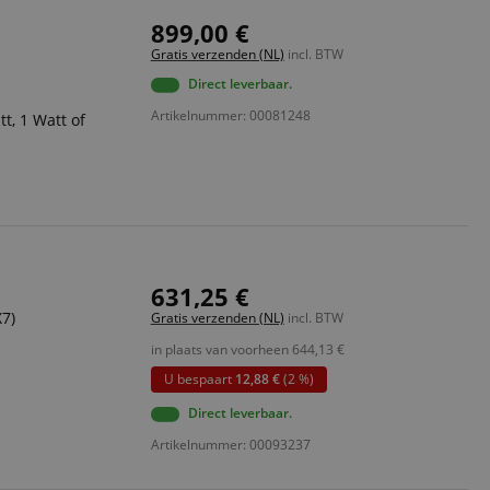
899,00 €
ript.com-service om
den. De
Gratis verzenden (NL)
incl. BTW
ect werken.
Direct leverbaar.
 on the website,
 ensuring a secure
Artikelnummer: 00081248
t, 1 Watt of
te across page
ies are used by the
vities so users can
s pages.
s used to facilitate
ely.
631,25 €
 user session by the
X7)
Gratis verzenden (NL)
incl. BTW
in plaats van voorheen
644,13
€
n state across page
U bespaart
12,88 €
(2 %)
Direct leverbaar.
Omschrijving
Artikelnummer: 00093237