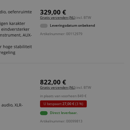
329,00 €
dio, oefenruimte
Gratis verzenden (NL)
incl. BTW
igen karakter
Leveringsdatum onbekend
4 eindversterker
Artikelnummer: 00112979
 instrument, AUX-
hoge stabiliteit
regeling
822,00 €
Gratis verzenden (NL)
incl. BTW
in plaats van voorheen
849
€
U bespaart
27,00 €
(3 %)
 audio, XLR-
Direct leverbaar.
Artikelnummer: 00099813