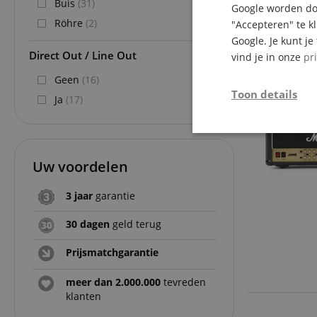
Buis
(31)
Google worden doo
Röhre
(2)
"Accepteren" te k
Google. Je kunt j
Direct Out / Line Out
vind je in onze
pr
Geen
(16)
Toon details
Ja
(17)
Strikt
noodzakelijk
Uw voordelen
3 jaar
garantie
30 dagen
geld terug
Str
Prijsmatchgarantie
Strikt noodzakelijke
meer dan 2.000.000
tevreden
Zonder strikt noodzak
klanten
Naam