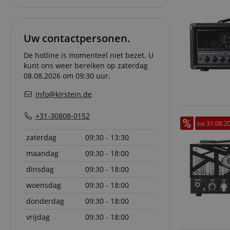
CookieScriptConse
Uw contactpersonen.
session-id-apay
De hotline is momenteel niet bezet. U
kunt ons weer bereiken op zaterdag
FPGSID
08.08.2026 om 09:30 uur.
info@kirstein.de
apay-session-set
+31-30808-0152
tot 31.08.2
amazon-pay-
connectedAuth
zaterdag
09:30 - 13:30
session-token
maandag
09:30 - 18:00
dinsdag
09:30 - 18:00
sid_key
woensdag
09:30 - 18:00
donderdag
09:30 - 18:00
Naam
vrijdag
09:30 - 18:00
Naam
Naam
CrossDomainCookie
Aa
Naam