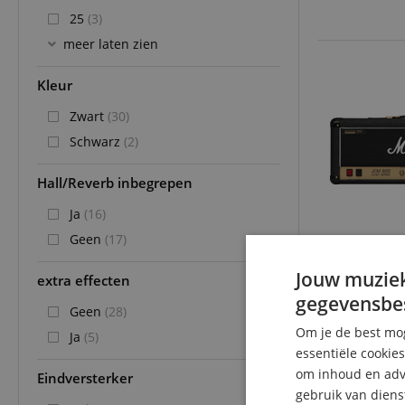
25
(3)
meer laten zien
Kleur
Zwart
(30)
Schwarz
(2)
Hall/Reverb inbegrepen
Ja
(16)
Geen
(17)
Jouw muziek
extra effecten
gegevensbe
Geen
(28)
Om je de best mog
Ja
(5)
essentiële cookie
om inhoud en adve
Eindversterker
gebruik van diens