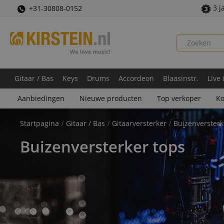
3 j
+31-30808-0152
Gitaar / Bas
Keys
Drums
Accordeon
Blaasinstr.
Live
Aanbiedingen
Nieuwe producten
Top verkoper
Ko
Startpagina
Gitaar / Bas
Gitaarversterker
Buizenversterk
Buizenversterker tops