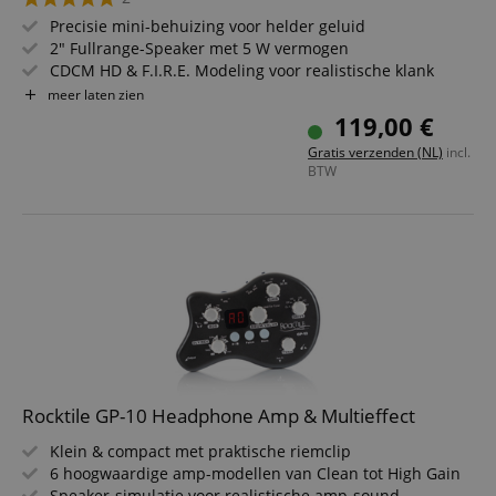
Precisie mini-behuizing voor helder geluid
2" Fullrange-Speaker met 5 W vermogen
CDCM HD & F.I.R.E. Modeling voor realistische klank
24-bit / 48 kHz DSP voor de beste audiokwaliteit
meer laten zien
Geoptimaliseerde audiomodi voor muziek
119,00 €
Bluetooth voor bediening & weergave
Gratis verzenden (NL)
incl.
BTW
Rocktile GP-10 Headphone Amp & Multieffect
Klein & compact met praktische riemclip
6 hoogwaardige amp-modellen van Clean tot High Gain
Speaker-simulatie voor realistische amp-sound