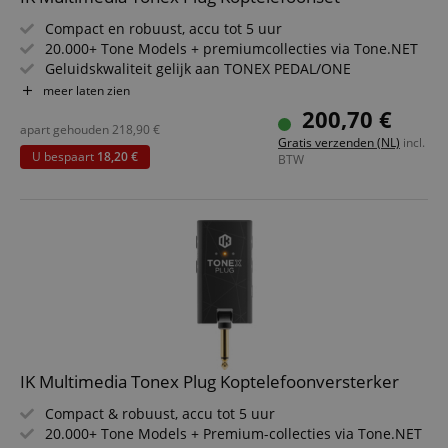
Compact en robuust, accu tot 5 uur
20.000+ Tone Models + premiumcollecties via Tone.NET
Geluidskwaliteit gelijk aan TONEX PEDAL/ONE
30 presets (3x10)
meer laten zien
App voor modeloverdracht, parameters, streaming &
200,70 €
effectcontrole
apart gehouden
218,90
€
Gratis verzenden (NL)
incl.
Effecten: 5 reverbs, 2 delays, 5 modulaties
U bespaart
18,20 €
BTW
Bundel inclusief koptelefoon
IK Multimedia Tonex Plug Koptelefoonversterker
Compact & robuust, accu tot 5 uur
20.000+ Tone Models + Premium-collecties via Tone.NET