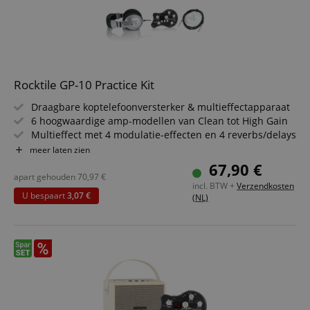
Rocktile GP-10 Practice Kit
Draagbare koptelefoonversterker & multieffectapparaat
6 hoogwaardige amp-modellen van Clean tot High Gain
Multieffect met 4 modulatie-effecten en 4 reverbs/delays
Hoogwaardige, dynamische DJ-koptelefoon
meer laten zien
Met goede geluidsisolatie
67,90 €
Set incl. hoogwaardige Pronomic instrumentkabel
apart gehouden
70,97
€
incl. BTW +
Verzendkosten
U bespaart
3,07 €
(NL)