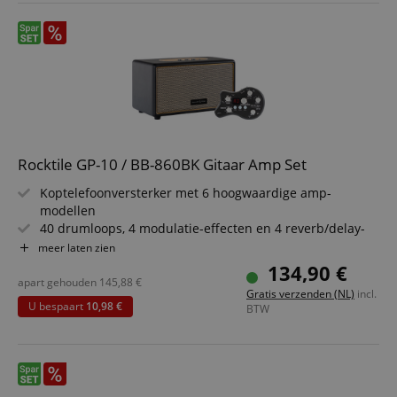
Rocktile GP-10 / BB-860BK Gitaar Amp Set
Koptelefoonversterker met 6 hoogwaardige amp-
modellen
40 drumloops, 4 modulatie-effecten en 4 reverb/delay-
effecten
meer laten zien
Premium Bluetooth speaker met behuizing in lederlook
134,90 €
5" fullrange speaker voor diepe bassen
apart gehouden
145,88
€
Gratis verzenden (NL)
incl.
Inclusief aux-kabel
U bespaart
10,98 €
BTW