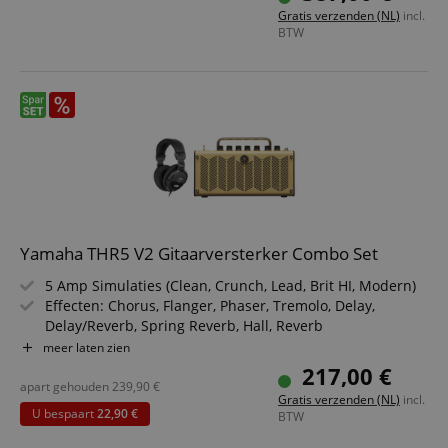
5 versterkermodellen uit de Katana Stage-
Gratis verzenden (NL)
incl.
versterkerserie incl. geluiden voor bas & elektro-
BTW
akoestische gitaar
Flexibel 2-weg ontwerp & 50 mm custom drivers
Geïntegreerde oplaadbare batterijen met auto-standby/-
wake-functie
Yamaha THR5 V2 Gitaarversterker Combo Set
5 Amp Simulaties (Clean, Crunch, Lead, Brit HI, Modern)
Effecten: Chorus, Flanger, Phaser, Tremolo, Delay,
Delay/Reverb, Spring Reverb, Hall, Reverb
In- & Uitgangen: Input, Koptelefoon, Aux in & USB
meer laten zien
2x 8cm Full Range luidsprekers, Vermogen: 2x 5 Watt
217,00 €
Inclusief voeding, USB kabel, stereo mini kabel & Cubase
apart gehouden
239,90
€
Gratis verzenden (NL)
incl.
AI
U bespaart
22,90 €
BTW
Besparingsset inclusief koptelefoon