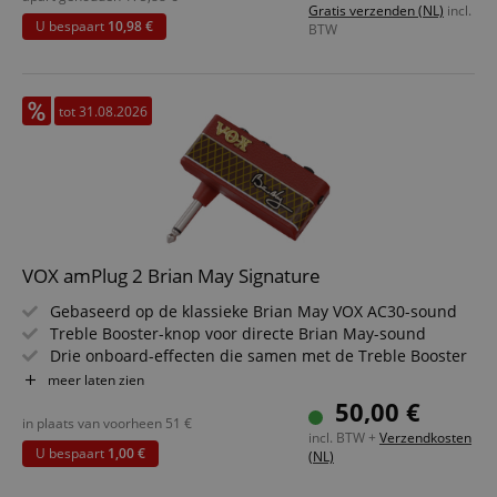
Gratis verzenden (NL)
incl.
Inclusief aux-kabel
U bespaart
10,98 €
BTW
tot 31.08.2026
VOX amPlug 2 Brian May Signature
Gebaseerd op de klassieke Brian May VOX AC30-sound
Treble Booster-knop voor directe Brian May-sound
Drie onboard-effecten die samen met de Treble Booster
gebruikt kunnen worden
meer laten zien
Stereo-delay met tap-tempo, phaser & chorus
50,00 €
Ingebouwde ritmepatronen, waaronder een origineel
in plaats van voorheen
51
€
incl. BTW +
Verzendkosten
sample van het "We will Rock You" stampen/klappen
U bespaart
1,00 €
(NL)
Koptelefoonaansluiting: 3,5 mm jack, AUX-in: 3,5 mm
TRRS-jack (CTIA-conform)