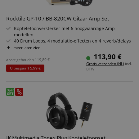
Rocktile GP-10 / BB-820CW Gitaar Amp Set
Koptelefoonversterker met 6 hoogwaardige Amp-
modellen
40 Drum Loops, 4 modulatie-effecten en 4 reverb/delays
Premium Bluetooth speaker met behuizing in lederlook
meer laten zien
5200 mAh accu met meer dan 10 uur looptijd
113,90 €
4" fullrange speaker voor volle bassen
apart gehouden
119,89
€
Gratis verzenden (NL)
incl.
Inclusief Aux-kabel
U bespaart
5,99 €
BTW
IK Multimedia Tonex Plug Koptelefoonset