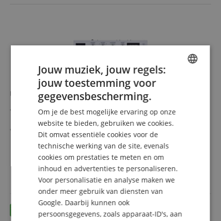
Jouw muziek, jouw regels:
jouw toestemming voor
ENGLISH
Underdog Chuck
gegevensbescherming.
GERMAN
Hybride versterker: buizenklank ontmoet digitale
Om je de best mogelijke ervaring op onze
DUTCH
technologie
website te bieden, gebruiken we cookies.
Onboard-effecten: ingebouwde tuner & IR-loader
Dit omvat essentiële cookies voor de
FRENCH
USB-ASIO: perfect voor studio & podium
meer laten zien
technische werking van de site, evenals
Robuust ontwerp: bestand tegen zware optredens
1.649,00 €
ITALIAN
cookies om prestaties te meten en om
Veelzijdige aansluitingen: FX-loop, MIDI, USB, koptelefoon
Gratis verzenden (NL)
incl.
inhoud en advertenties te personaliseren.
Opslagbare presets: favoriete sounds altijd bij de hand
SPANISH
BTW
Voor personalisatie en analyse maken we
onder meer gebruik van diensten van
Google. Daarbij kunnen ook
persoonsgegevens, zoals apparaat-ID's, aan