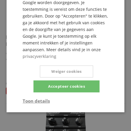
Google worden doorgegeven. Je
toestemming is vereist om deze functies te
gebruiken. Door op "Accepteren" te klikken,
ga je akkoord met het gebruik van cookies
en de doorgifte van je gegevens aan
Google. Je kunt je toestemming op elk
Boss WAZA-AIR Gitaar Set incl. USB-voeding en
moment intrekken of je instellingen
Koptelefoonhouder
aanpassen. Meer details vind je in onze
Over-Ear koptelefoonsysteem voor gitaristen
privacyverklaring
Met hoogwaardige versterker-, effect- & draadloze
technologieën
Moderne BOSS ruimtelijke klanktechnologie &
Weiger cookies
meer laten zien
geïntegreerde gyro-sensor
402,00 €
5 versterkermodellen uit de Katana Stage-
apart gehouden
405,94
€
Accepteer cookies
Gratis verzenden (NL)
incl.
versterkerserie incl. sounds voor bas & elektro-
U bespaart
3,94 €
BTW
akoestische gitaar
Flexibel 2-weg ontwerp & 50 mm custom drivers
Toon details
Geïntegreerde oplaadbare batterijen met auto-standby/-
wake-functie
Strikt
Prestatie
Gericht op
Voordeelpakket inclusief USB-voeding en
noodzakelijk
koptelefoonhouder