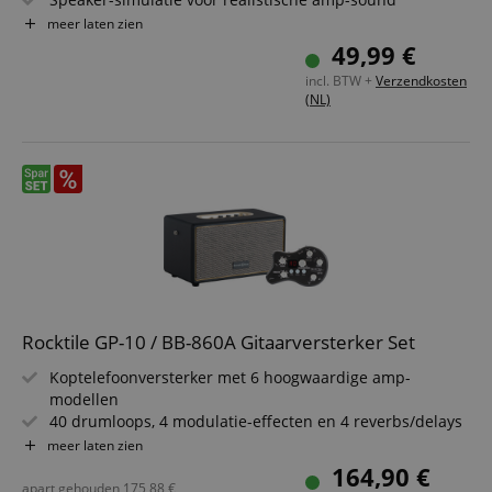
40 Drum Loops met variabel tempo
meer laten zien
Multieffect met 4 modulatie-effecten en 4 reverbs/delays
49,99 €
Batterij- of adaptervoeding
incl. BTW +
Verzendkosten
(NL)
Rocktile GP-10 / BB-860A Gitaarversterker Set
Koptelefoonversterker met 6 hoogwaardige amp-
modellen
40 drumloops, 4 modulatie-effecten en 4 reverbs/delays
Premium Bluetooth speaker met behuizing in lederlook
meer laten zien
6000 mAh accu met meer dan 10 uur speeltijd
164,90 €
4" fullrange speaker voor diepe bassen
apart gehouden
175,88
€