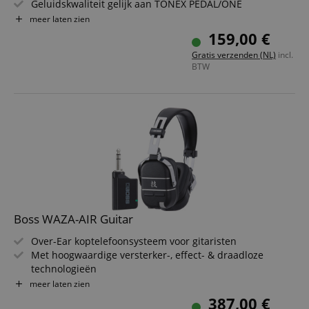
Geluidskwaliteit gelijk aan TONEX PEDAL/ONE
30 presets (3x10)
meer laten zien
App voor modeloverdracht, parameters, streaming &
159,00 €
effectcontrole
Gratis verzenden (NL)
incl.
Effecten: 5 Reverbs, 2 Delays, 5 Modulationseffecten
BTW
Boss WAZA-AIR Guitar
Over-Ear koptelefoonsysteem voor gitaristen
Met hoogwaardige versterker-, effect- & draadloze
technologieën
Moderne BOSS ruimtelijke klanktechnologie &
meer laten zien
geïntegreerde gyro-sensor
387,00 €