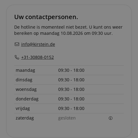
Google Privacy Policy
ensuring
and effe
checkou
Uw contactpersonen.
experien
FPGSID
.kirstein.nl
29 minuten
This cook
De hotline is momenteel niet bezet. U kunt ons weer
57 seconden
used to 
bereiken op maandag 10.08.2026 om 09:30 uur.
user sess
across p
requests
info@kirstein.de
apay-session-set
11 maanden
This cook
Amazon.com
4 weken
by Amaz
Inc.
+31-30808-0152
Session 
www.kirstein.nl
are used
server to
maandag
09:30 - 18:00
informat
about us
dinsdag
09:30 - 18:00
activitie
can easil
woensdag
09:30 - 18:00
where th
off on th
donderdag
09:30 - 18:00
pages.
vrijdag
09:30 - 18:00
amazon-pay-
Sessie
This cook
Amazon
connectedAuth
associat
www.kirstein.nl
Amazon 
zaterdag
gesloten
is used t
facilitate
authenti
and pay
transact