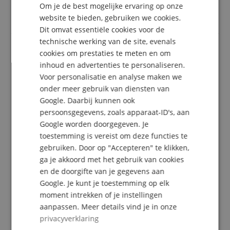
hun klantenaccount een beoordeling voor het
Om je de best mogelijke ervaring op onze
artikel geven.
DUTCH
website te bieden, gebruiken we cookies.
Dit omvat essentiële cookies voor de
FRENCH
technische werking van de site, evenals
ITALIAN
cookies om prestaties te meten en om
Prachtig harpgeluid
inhoud en advertenties te personaliseren.
SPANISH
Voor personalisatie en analyse maken we
Beoordeling door
Jana
op 20.08.2025
Variant
Avora Keltische Harp Mahogany 19 Snaren
onder meer gebruik van diensten van
Deze beoordeling is automatisch vertaald. Originele taal
Google. Daarbij kunnen ook
geverifieerde aankoop
persoonsgegevens, zoals apparaat-ID's, aan
De Avora Keltische Harp Mahonie 19 snaren is een
Google worden doorgegeven. Je
echt cadeau voor mij als "nieuwkomer".
toestemming is vereist om deze functies te
Ze heeft een prachtige warme houtkleur, is heel
gebruiken. Door op "Accepteren" te klikken,
gemakkelijk te dragen en te hanteren en kan dus
ga je akkoord met het gebruik van cookies
overal mee naartoe genomen worden (reisharp :-) ) De
en de doorgifte van je gegevens aan
harp klinkt betoverend mooi. De harmonieuze klank
Google. Je kunt je toestemming op elk
en de kleine, delicate, slanke vorm openen
moment intrekken of je instellingen
tegelijkertijd de zintuigen en het hart. Ik ben erg
dankbaar en blij met deze harp. Ik ben ook blij om het
aanpassen. Meer details vind je in onze
aan beginners aan te bevelen, omdat je goed van
privacyverklaring
bladmuziek en fragmenten uit symfonieën en