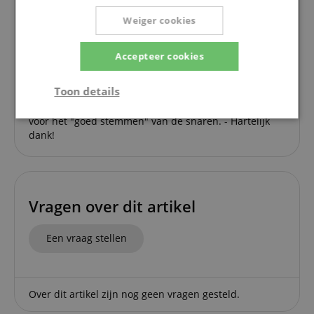
liederen kunt spelen, maar ook veel kunt
Weiger cookies
improviseren, zodat het plezier in het harpspelen
blijft. - Een tip voor beginners: Kijk eens op internet
om te zien hoe de snaren van een Keltische harp
Accepteer cookies
gestemd moeten worden. (Dat heb ik tenminste
gedaan :-)). Ik wil graag mijn lof uitspreken over de
Toon details
bijgevoegde notitie, die de dikte van de nylonsnaren
en de muzieknoot per snaar laat zien, evenals tips
Strikt
Prestatie
Gericht op
voor het "goed stemmen" van de snaren. - Hartelijk
noodzakelijk
dank!
Functionaliteit
Niet-
geclassificeerd
Vragen over dit artikel
Een vraag stellen
Over dit artikel zijn nog geen vragen gesteld.
Strikt noodzakelijk
Prestatie
Gericht op