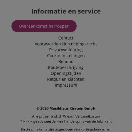
FPLC
.kirstein.nl
20 uur
Informatie en service
scarab.visitor
Emarsys
11 maanden
This cookie is
.kirstein.nl
4 weken
used to track
visitors for the
Overeenkomst herroepen
purpose of
delivering
personalized
Contact
product
recommendatio
Voorwaarden
Herroepingsrecht
and advertising
Privacyverklaring
Cookie-instellingen
Behoud
Routebeschrijving
Openingstijden
Retour en klachten
Impressum
© 2026 Musikhaus Kirstein GmbH
Alle prijzen incl. BTW excl.
Verzendkosten
* RRP = geadviseerde kleinhandelsprijs van de fabrikant
Beste prijsitems zijn uitgesloten van kortingsbonnen en