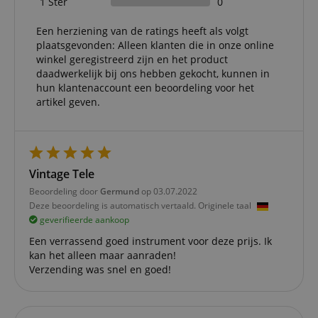
1 Ster
0
strikt noodzakelijke cookies kan de website niet
correct worden gebruikt.
Een herziening van de ratings heeft als volgt
Aanbieder /
Naam
Vervaldatum
Omschri
plaatsgevonden: Alleen klanten die in onze online
Domein
winkel geregistreerd zijn en het product
CookieScriptConsent
1 jaar 1
Deze coo
CookieScript
daadwerkelijk bij ons hebben gekocht, kunnen in
maand
wordt ge
.kirstein.nl
hun klantenaccount een beoordeling voor het
door de 
Script.c
artikel geven.
om de
cookiev
van bezo
onthoud
cookieb
Cookie-S
moet cor
Vintage Tele
werken.
Beoordeling door
Germund
op 03.07.2022
session-id-apay
11 maanden
This cook
Amazon
Deze beoordeling is automatisch vertaald. Originele taal
4 weken
used to
.amazon.com
geverifieerde aankoop
the user
on the w
particula
Een verrassend goed instrument voor deze prijs. Ik
relation 
kan het alleen maar aanraden!
payment 
Google Privacy Policy
Verzending was snel en goed!
ensuring
and effe
checkou
experien