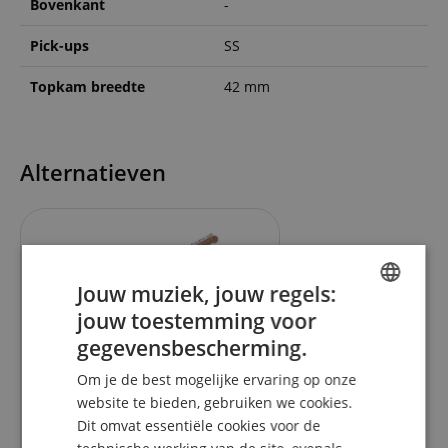
Bovenkant
-
Pick-ups
SS
Topkam breedte
42 mm
Alternatieven
Jouw muziek, jouw regels:
jouw toestemming voor
ENGLISH
gegevensbescherming.
GERMAN
5
Om je de best mogelijke ervaring op onze
DUTCH
website te bieden, gebruiken we cookies.
Rocktile Vinstage TL-RMBK E-
Gitaar Zwart
Dit omvat essentiële cookies voor de
FRENCH