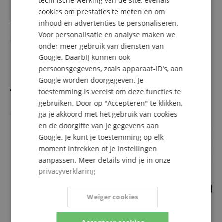
technische werking van de site, evenals
ITALIAN
cookies om prestaties te meten en om
inhoud en advertenties te personaliseren.
SPANISH
205,00
€
Voor personalisatie en analyse maken we
onder meer gebruik van diensten van
Google. Daarbij kunnen ook
persoonsgegevens, zoals apparaat-ID's, aan
Google worden doorgegeven. Je
Accesoires
toestemming is vereist om deze functies te
gebruiken. Door op "Accepteren" te klikken,
ga je akkoord met het gebruik van cookies
en de doorgifte van je gegevens aan
Google. Je kunt je toestemming op elk
69
moment intrekken of je instellingen
Classic Cantabile
aanpassen. Meer details vind je in onze
Gitaarstandaard 
privacyverklaring
9
Weiger cookies
GHS FastFret
Verzorgingsmiddel Voor
Snaarinstrumenten