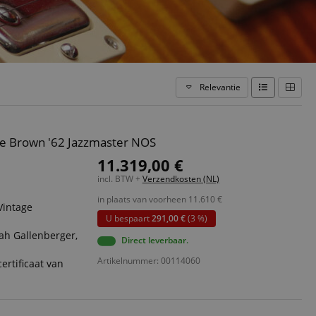
Relevantie
ve Brown '62 Jazzmaster NOS
11.319,00 €
incl. BTW +
Verzendkosten (NL)
in plaats van voorheen
11.610
€
Vintage
U bespaart
291,00 €
(3 %)
ah Gallenberger,
Direct leverbaar.
Artikelnummer: 00114060
ertificaat van