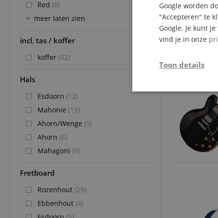
Red
(6)
Google worden doo
"Accepteren" te k
meer laten zien
Google. Je kunt j
vind je in onze
pr
incl. tas / koffer
koffer
(52)
tot 31.08.2
Toon details
Hals
Strikt
Esdoorn
(12)
noodzakelijk
Mahonie
(19)
Ahorn/Wenge
(5)
Ahorn
(6)
Mahagoni
(9)
Str
Fretboard
Strikt noodzakelijke
Rozenhout
(29)
Zonder strikt noodzak
Ebbenhout
(4)
Naam
Esdoorn
(5)