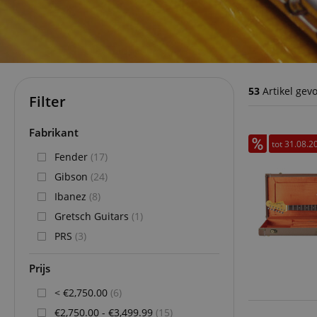
53
Artikel gev
Filter
Fabrikant
tot 31.08.2
Fender
(17)
Gibson
(24)
Ibanez
(8)
Gretsch Guitars
(1)
PRS
(3)
Prijs
< €2,750.00
(6)
€2,750.00 - €3,499.99
(15)