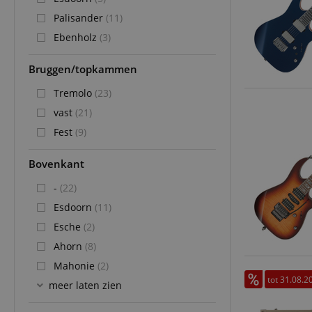
Palisander
(11)
CookieScriptConse
Ebenholz
(3)
session-id-apay
Bruggen/topkammen
Tremolo
(23)
FPGSID
vast
(21)
apay-session-set
Fest
(9)
Bovenkant
amazon-pay-
connectedAuth
-
(22)
session-token
Esdoorn
(11)
Esche
(2)
sid_key
Ahorn
(8)
Mahonie
(2)
tot 31.08.2
Naam
meer laten zien
Naam
Naam
CrossDomainCookie
Aa
Naam