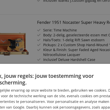
Inclusief Ibanez j.custom gigbag en certi
Fender 1951 Nocaster Super Heavy Re
Serie: Time Machine
Body: 2-delig, geselecteerde essen met 
Hals/Toets: 1-delig Rift Sawn esdoorn
Pickups: 2 x Custom Shop Hand-Wound '
Kleur & Finish: Super Faded Aged Nocas
Nitrocellulose Lacquer
Inclusief Deluxe Hardshell Case
, jouw regels: jouw toestemming voor
Fender Custom Shop 1957 Stratocaste
scherming.
026
Time Machine-serie
elijke ervaring op onze website te bieden, gebruiken we cookies. 
Body: Els
s voor de technische werking van de site, evenals cookies om prest
Toets/Hals: Esdoorn / Esdoorn
rtenties te personaliseren. Voor personalisatie en analyse make
Pickups: 3x Custom Shop Hand-Wound To
ten van Google. Daarbij kunnen ook persoonsgegevens, zoals appar
(SSS)