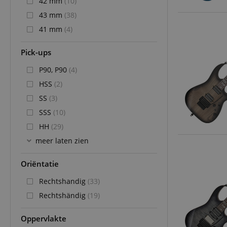
42 mm
(10)
43 mm
(38)
41 mm
(4)
Pick-ups
P90, P90
(4)
HSS
(2)
SS
(3)
SSS
(10)
HH
(29)
meer laten zien
Oriëntatie
Rechtshandig
(33)
Rechtshändig
(19)
Oppervlakte