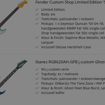
Fender Custom Shop Limited Edition '5
Limited Edition
Body: els
Toets/Hals: palissander / esdoorn
Pickups: 1 x Seymour Duncan '59 SH-1B,
handgewonden RWRP Fat '60s single-coil
Shop handgewonden Fat '60s single-coil 
Kleur & Finish: Daphne Blue Metallic, Ni
Lacquer
Inclusief Deluxe Hardshell Case
Ibanez RG8620AH-GFB j.custom Ghost 
RG j.custom-serie
Top/body: es / mahonie
Toets/hals: palissander / esdoorn/weng
Pickups: DiMarzio The Tone Zone / PAF P
Kleur & finish: Ghost Fleet Blue Burst, sa
Inclusief koffer