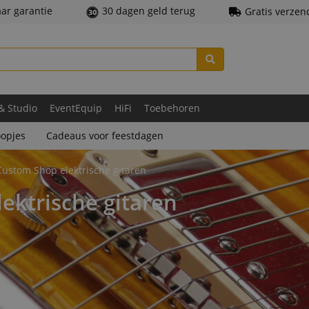
aar garantie
30 dagen geld terug
Gratis verzen
 & Studio
EventEquip
HiFi
Toebehoren
opjes
Cadeaus voor feestdagen
ustom Shop elektrische gitaren
ktrische gitaren