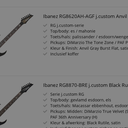
Ibanez RG8620AH-AGF j.custom Anvil G
RG j.custom-serie
Top/body: es / mahonie
Toets/hals: palissander / esdoorn/weng
Pickups: DiMarzio The Tone Zone / PAF P
Kleur & Finish: Anvil Gray Burst Flat, sati
Inclusief koffer
Ibanez RG8870-BRE j.custom Black Rut
Serie j.custom RG
Top/body: gevlamd esdoorn, els
Toets/hals: Macassar ebbenhout, esdoo
Pickups: Midden: DiMarzio True Velvet (S
PAF 36th Anniversary (H)
Kleur & afwerking: Black Rutile, satin