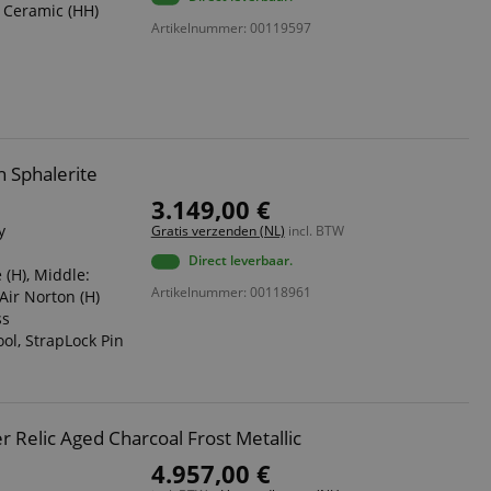
Ceramic (HH)
Artikelnummer: 00119597
ript.com-service om
den. De
ect werken.
 on the website,
 ensuring a secure
te across page
 Sphalerite
3.149,00 €
ies are used by the
vities so users can
y
Gratis verzenden (NL)
incl. BTW
s pages.
Direct leverbaar.
s used to facilitate
 (H), Middle:
ely.
Artikelnummer: 00118961
Air Norton (H)
 user session by the
ss
ool, StrapLock Pin
n state across page
 Relic Aged Charcoal Frost Metallic
Omschrijving
4.957,00 €