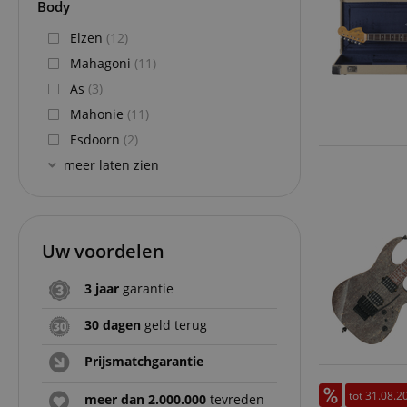
Body
Do
_ga
scarab.mayAdd
sid
ww
Elzen
(12)
Mahagoni
(11)
language
FPID
.ki
As
(3)
test_cookie
Go
Mahonie
(11)
.d
_ga_2Y66LKC5QL
Esdoorn
(2)
scarab.profile
.ki
meer laten zien
session-id-time
IDE
Go
.d
aHistoryArticles
Uw voordelen
MUID
Mi
Co
session-id
.b
3 jaar
garantie
_gcl_au
Go
.ki
30 dagen
geld terug
_uetvid
Mi
Prijsmatchgarantie
Co
.ki
tot 31.08.2
meer dan 2.000.000
tevreden
_fbp
Me