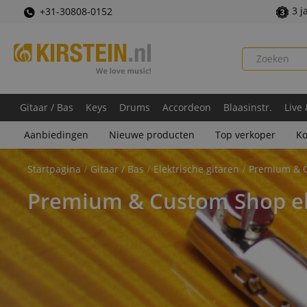
3 j
+31-30808-0152
Gitaar / Bas
Keys
Drums
Accordeon
Blaasinstr.
Live
Aanbiedingen
Nieuwe producten
Top verkoper
Ko
Startpagina
Gitaar / Bas
Elektrische gitaren
Premium & C
Premium & Custom Shop ele