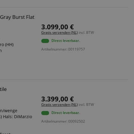
ray Burst Flat
3.099,00 €
Gratis verzenden (NL)
incl. BTW
e
Direct leverbaar.
ro (HH)
Artikelnummer: 00119757
n
ile
3.399,00 €
Gratis verzenden (NL)
incl. BTW
rn/wenge
Direct leverbaar.
) Hals: DiMarzio
Artikelnummer: 00092502