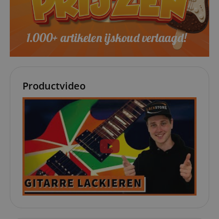
determine wha
.kirstein.nl
ads should be
shown that ma
be relevant to 
end user perus
the site.
FPLC
.kirstein.nl
20 uur
scarab.visitor
Emarsys
11 maanden
This cookie is
.kirstein.nl
4 weken
used to track
visitors for the
Productvideo
purpose of
delivering
personalized
product
recommendatio
and advertising