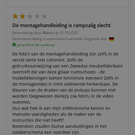
Strikt noodzakelijk
Prestatie
Gericht op
De montagehandleiding is rampzalig slecht
Functionaliteit
Niet-geclassificeerd
Beoordeling door
Marco
op 12.10.2022
Deze beoordeling is automatisch vertaald. Originele taal
Strikt noodzakelijke cookies maken
kernfunctionaliteit van de website mogelijk, zoals
geverifieerde aankoop
gebruikersaanmelding en accountbeheer. Zonder
De foto's van de montagehandleiding zijn zelfs in de
strikt noodzakelijke cookies kan de website niet
correct worden gebruikt.
verste verte niet coherent. Zelfs de
gebruiksaanwijzing van een Zweedse meubelfabrikant
Aanbieder /
Naam
Vervaldatum
Omschri
overtreft die van deze gitaar ruimschoots - de
Domein
modeltekeningen komen tenminste overeen! Zelfs in
CookieScriptConsent
1 jaar 1
Deze coo
CookieScript
de montagevideo is niets voldoende herkenbaar. De
maand
wordt ge
.kirstein.nl
kleuren van de draden van de pickups kunnen niet
door de 
Script.c
worden toegewezen dankzij z/w foto's, in de video
om de
evenmin.
cookiev
van bezo
Dus wat heb ik aan mijn elektronische kennis en
onthoud
manuele vaardigheden als de maker van de
cookieb
Cookie-S
instructies die niet heeft?
moet cor
Bovendien zouden Duitse aanduidingen in het
werken.
soldeerschema een voordeel zijn.