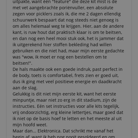
uitpakte, want één "feature" die deze kit mist is de
met vet aangebrachte poriënvuller, een absolute
zegen voor picklers zoals ik, die me 2 dagen ellendig
schuurwerk bespaart dat nog steeds niet genoeg is
om alles helemaal weg te krijgen. Hier, aan de andere
kant, is ruw hout dat praktisch klaar is om te beitsen,
en dan nog een heel mooi stuk ook, het is jammer dat
ik uitgerekend hier stoffen bekleding had willen
gebruiken en die niet had, maar mijn eerste gedachte
was "wow, ik moet er nog een bestellen om te
beitsen!".
De hals maakte ook een goede indruk, past perfect in
de body, toets is comfortabel, frets zien er goed uit,
dus ik ging met veel positieve energie en daadkracht
aan de slag.
Gelukkig is dit niet mijn eerste kit, want het eerste
minpuntje, maar niet zo erg in dit stadium, zijn de
instructies. Eén set instructies voor alle kits tegelijk,
vrij ondoorzichtig, erg kleine lettertjes, maar goed dat
ik niet op de basis hoef te letten en het meeste al uit
mijn hoofd weet.
Maar dan... Elektronica. Dat schrikt me vanaf het
begin af, want ik heb nog nooit gesoldeerd en om