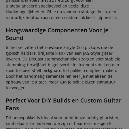
palissander-toets met 22 frets zorgt voor een
uitgebalanceerd speelgevoel en veelzijdige
klankmogelijkheden. Of je nu voor een vintage finish, een
natuurlijk houtpatroon of een custom lak kiest - jij beslist.
Hoogwaardige Componenten Voor Je
Sound
In het set zitten betrouwbare Single-Coil pickups die de
typisch heldere, briljante klank van een JAG-Style gitaar
leveren. De DieCast stemmechanieken zorgen voor stabiele
stemming, terwijl het bijgeleverde instrumentkabel en een
rood tortoise-shell pickguard het pakket compleet maken.
Door het handmatig samenstellen leer je niet alleen de
opbouw van je gitaar, maar kun je ook je eigen signatuur
toevoegen.
Perfect Voor DIY-Builds en Custom Guitar
Fans
Dit bouwpakket is ideaal voor ambitieuze hobby-gitaristen,
knutselaars en iedereen die zijn of haar eerste eigen E-