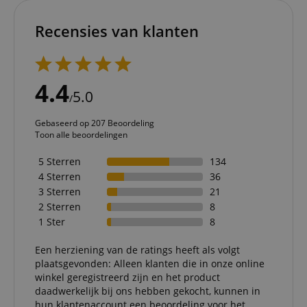
Recensies van klanten
4.4
5.0
/
Gebaseerd op 207 Beoordeling
Toon alle beoordelingen
5 Sterren
134
4 Sterren
36
3 Sterren
21
2 Sterren
8
1 Ster
8
Een herziening van de ratings heeft als volgt
plaatsgevonden: Alleen klanten die in onze online
winkel geregistreerd zijn en het product
daadwerkelijk bij ons hebben gekocht, kunnen in
hun klantenaccount een beoordeling voor het