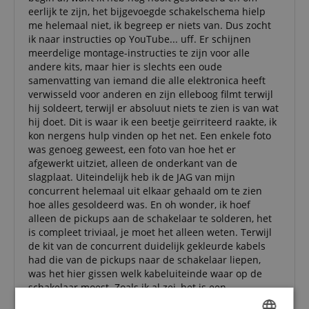
eerlijk te zijn, het bijgevoegde schakelschema hielp
me helemaal niet, ik begreep er niets van. Dus zocht
ik naar instructies op YouTube... uff. Er schijnen
meerdelige montage-instructies te zijn voor alle
andere kits, maar hier is slechts een oude
samenvatting van iemand die alle elektronica heeft
verwisseld voor anderen en zijn elleboog filmt terwijl
hij soldeert, terwijl er absoluut niets te zien is van wat
hij doet. Dit is waar ik een beetje geïrriteerd raakte, ik
kon nergens hulp vinden op het net. Een enkele foto
was genoeg geweest, een foto van hoe het er
afgewerkt uitziet, alleen de onderkant van de
slagplaat. Uiteindelijk heb ik de JAG van mijn
concurrent helemaal uit elkaar gehaald om te zien
hoe alles gesoldeerd was. En oh wonder, ik hoef
alleen de pickups aan de schakelaar te solderen, het
is compleet triviaal, je moet het alleen weten. Terwijl
de kit van de concurrent duidelijk gekleurde kabels
had die van de pickups naar de schakelaar liepen,
was het hier gissen welk kabeluiteinde waar op de
schakelaar moest. Zoals ik al zei, het is een
onbeduidende stap, een schema was genoeg geweest,