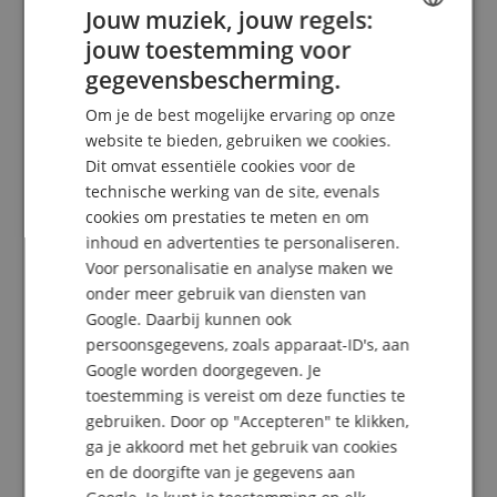
maar het kostte me uren en ik verloor de moed
Jouw muziek, jouw regels:
volledig.
jouw toestemming voor
OK, nu alles aan de slagplaat bevestigen - oh nee... er
ENGLISH
gegevensbescherming.
hadden minstens twee moeren en ringen meer op de
GERMAN
potmeters en schakelaars gemoeten want de
Om je de best mogelijke ervaring op onze
potmeters steken veel te ver uit, de draaischakelaars
DUTCH
website te bieden, gebruiken we cookies.
zweven 3-4 mm boven de slagplaat en de schakelaar
steekt uit als een kleine fallus. Goed, ik kan teruggaan
Dit omvat essentiële cookies voor de
FRENCH
naar de ijzerwinkel en wat moeren/ringen halen.
technische werking van de site, evenals
ITALIAN
Helaas kan ik ook geen mooie woorden vinden voor de
cookies om prestaties te meten en om
tuners - extreem stijf, bijna vastgelopen.
inhoud en advertenties te personaliseren.
SPANISH
Toen alles EINDELIJK in elkaar zat en bespannen was
Voor personalisatie en analyse maken we
om 4 uur 's nachts en ik doodmoe was en alleen nog
onder meer gebruik van diensten van
maar de whammie bar in de houder wilde draaien...
Google. Daarbij kunnen ook
kwam de hele houder van de vibrato los en plofte in
de body, waarna ik alles weer uit elkaar moest halen.
persoonsgegevens, zoals apparaat-ID's, aan
Dat was het einde van mijn humeur en ik wilde
Google worden doorgegeven. Je
gewoon het hele ding in brandhout hakken.
toestemming is vereist om deze functies te
Nou ja, de volgende dag werd ik wat rustiger, de
gebruiken. Door op "Accepteren" te klikken,
gitaar was best mooi geworden, afgezien van de veel
ga je akkoord met het gebruik van cookies
te hoge knoppen en ja, hij speelt niet slecht en zo,
en de doorgifte van je gegevens aan
maar de onnodige kwaliteitsgebreken en de