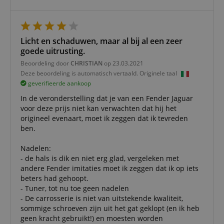
session-id-apay
11 maanden
This cook
Amazon
4 weken
used to
.amazon.com
the user
on the w
particula
relation 
Licht en schaduwen, maar al bij al een zeer
payment 
goede uitrusting.
Google Privacy Policy
ensuring
and effe
Beoordeling door
CHRISTIAN
op 23.03.2021
checkou
experien
Deze beoordeling is automatisch vertaald. Originele taal
geverifieerde aankoop
FPGSID
.kirstein.nl
29 minuten
This cook
57 seconden
used to 
In de veronderstelling dat je van een Fender Jaguar
user sess
voor deze prijs niet kan verwachten dat hij het
across p
requests
origineel evenaart, moet ik zeggen dat ik tevreden
ben.
apay-session-set
11 maanden
This cook
Amazon.com
4 weken
by Amaz
Inc.
Session 
www.kirstein.nl
Nadelen:
are used
- de hals is dik en niet erg glad, vergeleken met
server to
informat
andere Fender imitaties moet ik zeggen dat ik op iets
about us
beters had gehoopt.
activitie
can easil
- Tuner, tot nu toe geen nadelen
where th
- De carrosserie is niet van uitstekende kwaliteit,
off on th
pages.
sommige schroeven zijn uit het gat geklopt (en ik heb
geen kracht gebruikt!) en moesten worden
amazon-pay-
Sessie
This cook
Amazon