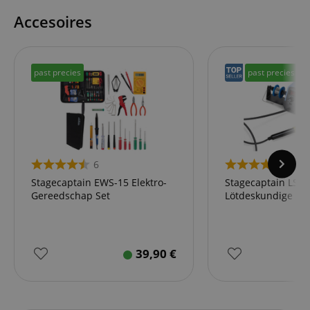
Accesoires
past precies
past precies
6
3
Stagecaptain EWS-15 Elektro-
Stagecaptain LS-4
Gereedschap Set
Lötdeskundige Löt
39,90
€