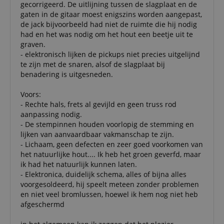
gecorrigeerd. De uitlijning tussen de slagplaat en de
connectedAuth
associat
www.kirstein.nl
Amazon 
gaten in de gitaar moest enigszins worden aangepast,
is used t
de jack bijvoorbeeld had niet de ruimte die hij nodig
facilitate
authenti
had en het was nodig om het hout een beetje uit te
and pay
graven.
transact
securely.
- elektronisch lijken de pickups niet precies uitgelijnd
te zijn met de snaren, alsof de slagplaat bij
session-token
11 maanden
This cook
Amazon
benadering is uitgesneden.
4 weken
used to 
.amazon.com
an anon
user ses
Voors:
the serve
- Rechte hals, frets al gevijld en geen truss rod
sid_key
www.kirstein.nl
Sessie
This cook
aanpassing nodig.
used for
- De stempinnen houden voorlopig de stemming en
maintain
session 
lijken van aanvaardbaar vakmanschap te zijn.
across p
- Lichaam, geen defecten en zeer goed voorkomen van
requests
het natuurlijke hout.... Ik heb het groen geverfd, maar
ik had het natuurlijk kunnen laten.
- Elektronica, duidelijk schema, alles of bijna alles
voorgesoldeerd, hij speelt meteen zonder problemen
Naam
Aanbieder /
Aanbieder / Domein
V
en niet veel bromlussen, hoewel ik hem nog niet heb
Naam
Vervaldatum
Omschrijving
Domein
Aanbieder
Naam
Vervaldatum
Omschrijving
afgeschermd
CrossDomainCookieScriptConsent_389
.crossdomain.cookie-
/ Domein
script.com
scarab.mayAdd
Sessie
This cookie is
Emarsys
used to
.kirstein.nl
_ga
1 jaar 1
Deze cookienaam
Google
Aanbieder /