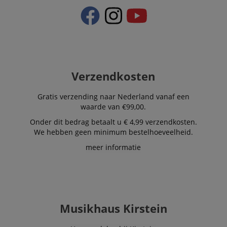
.kirstein.nl
4 weken
used to track
visitors for the
purpose of
delivering
personalized
product
recommendatio
and advertising
Verzendkosten
Gratis verzending naar Nederland vanaf een
waarde van €99,00.
Onder dit bedrag betaalt u € 4,99 verzendkosten.
We hebben geen minimum bestelhoeveelheid.
meer informatie
Musikhaus Kirstein