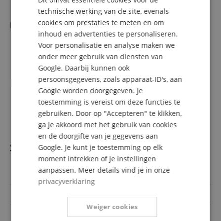
Knopkapjes: Dome-Style
technische werking van de site, evenals
ITALIAN
cookies om prestaties te meten en om
Kleur & Finish
inhoud en advertenties te personaliseren.
SPANISH
Kleur: Black
Voor personalisatie en analyse maken we
Finish: Gloss
onder meer gebruik van diensten van
Google. Daarbij kunnen ook
persoonsgegevens, zoals apparaat-ID's, aan
Levering
Google worden doorgegeven. Je
toestemming is vereist om deze functies te
1 x Ashdown CAPRI23-GB Roasted Capri-23 E-bas Black
gebruiken. Door op "Accepteren" te klikken,
1 x Gigbag
ga je akkoord met het gebruik van cookies
en de doorgifte van je gegevens aan
Specificaties
Google. Je kunt je toestemming op elk
moment intrekken of je instellingen
aanpassen. Meer details vind je in onze
Artikelnummer
00119349
privacyverklaring
Aantal snaren
4-saitig
Weiger cookies
Fretless
Nein