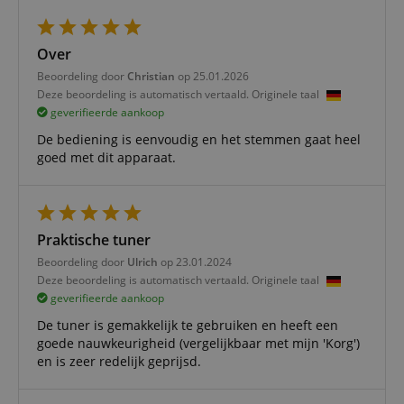
Over
Functionaliteit
Niet-
Beoordeling door
Christian
op 25.01.2026
geclassificeerd
Deze beoordeling is automatisch vertaald. Originele taal
geverifieerde aankoop
De bediening is eenvoudig en het stemmen gaat heel
goed met dit apparaat.
Strikt noodzakelijk
Prestatie
Gericht op
Functionaliteit
Niet-geclassificeerd
Praktische tuner
Beoordeling door
Ulrich
op 23.01.2024
Strikt noodzakelijke cookies maken
Deze beoordeling is automatisch vertaald. Originele taal
kernfunctionaliteit van de website mogelijk, zoals
gebruikersaanmelding en accountbeheer. Zonder
geverifieerde aankoop
strikt noodzakelijke cookies kan de website niet
De tuner is gemakkelijk te gebruiken en heeft een
correct worden gebruikt.
goede nauwkeurigheid (vergelijkbaar met mijn 'Korg')
Aanbieder /
Naam
Vervaldatum
Omschri
en is zeer redelijk geprijsd.
Domein
CookieScriptConsent
1 jaar 1
Deze coo
CookieScript