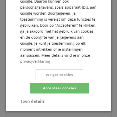
Google. Daarbij kunnen ook
2 Sterren
0
persoonsgegevens, zoals apparaat-ID's, aan
1 Ster
0
Google worden doorgegeven. Je
toestemming is vereist om deze functies te
Een herziening van de ratings heeft als volgt
gebruiken. Door op "Accepteren" te klikken,
plaatsgevonden: Alleen klanten die in onze online
ga je akkoord met het gebruik van cookies
winkel geregistreerd zijn en het product
daadwerkelijk bij ons hebben gekocht, kunnen in
en de doorgifte van je gegevens aan
hun klantenaccount een beoordeling voor het
Google. Je kunt je toestemming op elk
artikel geven.
moment intrekken of je instellingen
aanpassen. Meer details vind je in onze
privacyverklaring
deze vind ik wat minder goed
Weiger cookies
Beoordeling door
Coen
op 13.10.2019
geverifieerde aankoop
Accepteer cookies
reageert niet altijd even goed... lage E moeilijk te
vinden. geeft eerst aan dat de stemming te laag is....
Toon details
draai je voorzichtig iets verder dan geeft ie al een F
aan.
Strikt
Prestatie
Gericht op
noodzakelijk