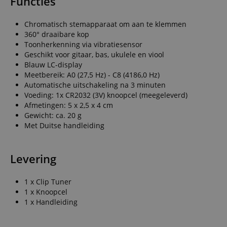
Functies
Chromatisch stemapparaat om aan te klemmen
360° draaibare kop
Toonherkenning via vibratiesensor
Geschikt voor gitaar, bas, ukulele en viool
Blauw LC-display
Meetbereik: A0 (27,5 Hz) - C8 (4186,0 Hz)
Automatische uitschakeling na 3 minuten
Voeding: 1x CR2032 (3V) knoopcel (meegeleverd)
Afmetingen: 5 x 2,5 x 4 cm
Gewicht: ca. 20 g
Met Duitse handleiding
Levering
1 x Clip Tuner
1 x Knoopcel
1 x Handleiding