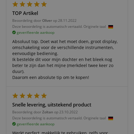
maand
wordt ge
.kirstein.nl
door de 
Script.c
TOP Artikel
om de
cookiev
Beoordeling door
Oliver
op 28.11.2022
van bezo
onthoud
Deze beoordeling is automatisch vertaald. Originele taal
cookieb
geverifieerde aankoop
Cookie-S
moet cor
Absoluut top. Doet wat het moet doen, groot display,
werken.
omschakeling voor de verschillende instrumenten,
session-id-apay
11 maanden
This cook
Amazon
eenvoudige bediening.
4 weken
used to
.amazon.com
Ik bestelde dit voor mijn dochter en het bleek nog
the user
on the w
beter te zijn dan het mijne (merkdeel twee keer zo
particula
duur).
relation 
payment 
Daarom een absolute tip om te kopen!
Google Privacy Policy
ensuring
and effe
checkou
experien
FPGSID
.kirstein.nl
29 minuten
This cook
Snelle levering, uitstekend product
57 seconden
used to 
user sess
Beoordeling door
Zoltan
op 23.10.2022
across p
Deze beoordeling is automatisch vertaald. Originele taal
requests
geverifieerde aankoop
apay-session-set
11 maanden
This cook
Amazon.com
4 weken
by Amaz
Inc.
Werkt perfect, makkelijk te gebruiken, zelfs voor