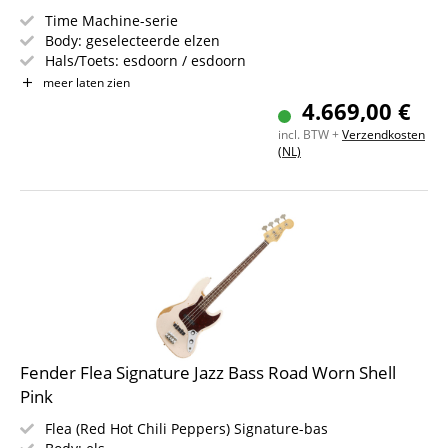
Time Machine-serie
Body: geselecteerde elzen
Hals/Toets: esdoorn / esdoorn
Pickup: Custom Shop Hand-Wound '62 Precision Bass
meer laten zien
Kleur & Finish: Super Faded Aged Charcoal Frost
4.669,00 €
Metallic, Gloss
incl. BTW +
Verzendkosten
Inclusief koffer
(NL)
Fender Flea Signature Jazz Bass Road Worn Shell
Pink
Flea (Red Hot Chili Peppers) Signature-bas