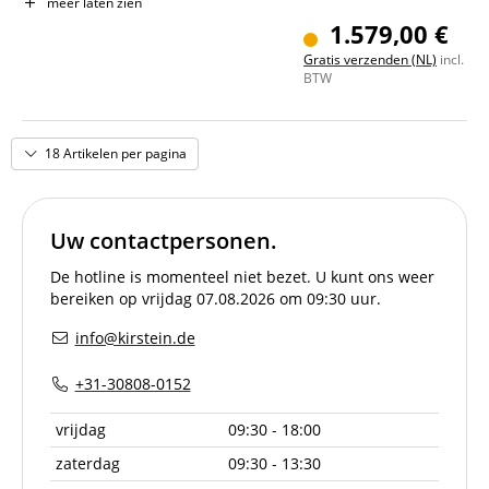
Pickups: 2x Dimarzio Hum-Cancelling Ultra Jazz DP149
meer laten zien
Kleur & finish: Vintage White, Gloss
1.579,00 €
Inclusief gigbag
Gratis verzenden (NL)
incl.
BTW
18 Artikelen per pagina
Uw contactpersonen.
De hotline is momenteel niet bezet. U kunt ons weer
bereiken op vrijdag 07.08.2026 om 09:30 uur.
info@kirstein.de
+31-30808-0152
vrijdag
09:30 - 18:00
zaterdag
09:30 - 13:30