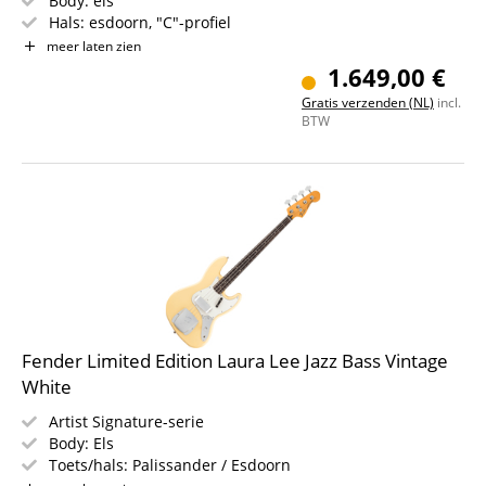
Body: els
Hals: esdoorn, "C"-profiel
Toets: palissander
meer laten zien
Pickups: 2x American Vintage '64 Single Coils
1.649,00 €
Brug: 4-saddle Vintage Style
Gratis verzenden (NL)
incl.
Kleur: Road Worn Shell Pink
BTW
Fender Limited Edition Laura Lee Jazz Bass Vintage
White
Artist Signature-serie
Body: Els
Toets/hals: Palissander / Esdoorn