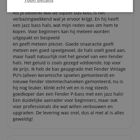
Toon details
geverifieerde aankoop
Als je bedenkt wat de Squier bas kost, is het
Strikt
Prestatie
Gericht op
noodzakelijk
verbazingwekkend wat je ervoor krijgt. En hij heeft
een jazz bass hals, wat mijn reden was om hem te
kopen. Voor beginners kan hij meteen worden
uitgepakt en bespeeld
Functionaliteit
Niet-
en geeft meteen plezier. Goede snaaractie geeft
geclassificeerd
meteen een goed speelgevoel, de hals voelt goed aan,
maar haalt natuurlijk niet het gevoel van een Fender
hals. Het geluid is zoals gezegd voldoende, top voor
de prijs. Ik heb de bas geupgrade met Fender Vintage
PU's (alleen keramische spoelen gemonteerd) en
nieuwe Fender stemmechanieken gemonteerd, nu is
hij nog leuker, klinkt echt vet en is nog steeds
Strikt noodzakelijk
Prestatie
Gericht op
goedkoper dan een Fender P-bass met een jazz hals!
Een duidelijke aanrader voor beginners, maar ook
Functionaliteit
Niet-geclassificeerd
voor professionals die wat willen verbouwen en
Strikt noodzakelijke cookies maken
upgraden. De levering was snel, dus al met al is alles
kernfunctionaliteit van de website mogelijk, zoals
geweldig!
gebruikersaanmelding en accountbeheer. Zonder
strikt noodzakelijke cookies kan de website niet
correct worden gebruikt.