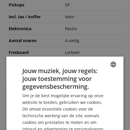
Pickups
SP
incl. tas / koffer
Nein
Elektronica
Passiv
Aantal snaren
4-saitig
Fretboard
Lorbeer
Oppervlakte
Gloss
Jouw muziek, jouw regels:
jouw toestemming voor
ENGLISH
gegevensbescherming.
GERMAN
Recensies van klanten
Om je de best mogelijke ervaring op onze
DUTCH
website te bieden, gebruiken we cookies.
Dit omvat essentiële cookies voor de
FRENCH
5.0
technische werking van de site, evenals
5.0
ITALIAN
/
cookies om prestaties te meten en om
inhoud en advertenties te personaliseren.
SPANISH