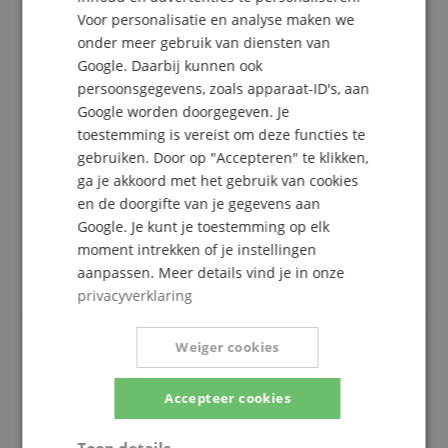
Gebaseerd op 1 Beoordeling
Voor personalisatie en analyse maken we
onder meer gebruik van diensten van
5 Sterren
1
4 Sterren
0
Google. Daarbij kunnen ook
3 Sterren
0
persoonsgegevens, zoals apparaat-ID's, aan
2 Sterren
0
Google worden doorgegeven. Je
1 Ster
0
toestemming is vereist om deze functies te
gebruiken. Door op "Accepteren" te klikken,
Een herziening van de ratings heeft als volgt
ga je akkoord met het gebruik van cookies
plaatsgevonden: Alleen klanten die in onze online
en de doorgifte van je gegevens aan
winkel geregistreerd zijn en het product
Google. Je kunt je toestemming op elk
daadwerkelijk bij ons hebben gekocht, kunnen in
moment intrekken of je instellingen
hun klantenaccount een beoordeling voor het
artikel geven.
aanpassen. Meer details vind je in onze
privacyverklaring
Weiger cookies
Precisiebas met jazz hals
Accepteer cookies
Beoordeling door
Robert
op 01.03.2024
Variant
Squier Sonic Precision Bass Black
Deze beoordeling is automatisch vertaald. Originele taal