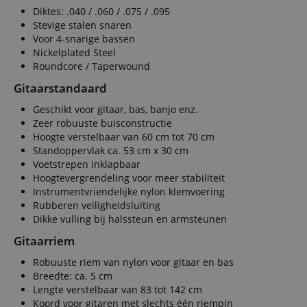
cookiev
Diktes: .040 / .060 / .075 / .095
van bezo
onthoud
Stevige stalen snaren
cookieb
Voor 4-snarige bassen
Cookie-S
moet cor
Nickelplated Steel
werken.
Roundcore / Taperwound
session-id-apay
11 maanden
This cook
Amazon
Gitaarstandaard
4 weken
used to
.amazon.com
the user
on the w
Geschikt voor gitaar, bas, banjo enz.
particula
Zeer robuuste buisconstructie
relation 
Hoogte verstelbaar van 60 cm tot 70 cm
payment 
Google Privacy Policy
ensuring
Standoppervlak ca. 53 cm x 30 cm
and effe
Voetstrepen inklapbaar
checkou
experien
Hoogtevergrendeling voor meer stabiliteit
Instrumentvriendelijke nylon klemvoering
FPGSID
.kirstein.nl
29 minuten
This cook
57 seconden
used to 
Rubberen veiligheidsluiting
user sess
Dikke vulling bij halssteun en armsteunen
across p
requests
Gitaarriem
apay-session-set
11 maanden
This cook
Amazon.com
Robuuste riem van nylon voor gitaar en bas
4 weken
by Amaz
Inc.
Session 
www.kirstein.nl
Breedte: ca. 5 cm
are used
Lengte verstelbaar van 83 tot 142 cm
server to
informat
Koord voor gitaren met slechts één riempin