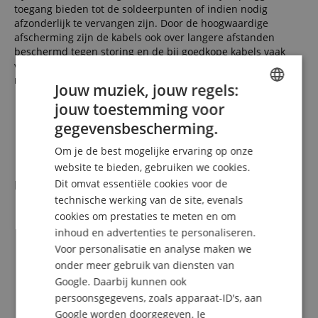
toegang bieden tot de soldeerpunten of indien nodig
afzonderlijk te vervangen zijn. Door de hoogwaardige
afscherming zijn de kabels ook over langere afstanden
beschermd tegen storing en de bij goedkope kabels vaak
voorkomende trapgeluiden treden bij de Pronomic-kabels
niet op.
Jouw muziek, jouw regels:
jouw toestemming voor
ENGLISH
gegevensbescherming.
GERMAN
Functies
Om je de best mogelijke ervaring op onze
DUTCH
website te bieden, gebruiken we cookies.
Bas
Dit omvat essentiële cookies voor de
FRENCH
technische werking van de site, evenals
Modell: JJB-300 SB
ITALIAN
cookies om prestaties te meten en om
Serie: Jet 300
inhoud en advertenties te personaliseren.
SPANISH
Aantal snaren: 4
Voor personalisatie en analyse maken we
Oriëntatie: Rechtshandig
Bodyvorm: J-Style Bas
onder meer gebruik van diensten van
Body: Populier, geroosterd
Google. Daarbij kunnen ook
Hals: Canadian Roasted Esdoorn
persoonsgegevens, zoals apparaat-ID's, aan
Halsconstructie: geschroefd
Google worden doorgegeven. Je