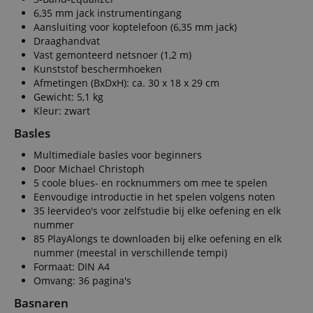
6,35 mm jack instrumentingang
Functionaliteit
Niet-
geclassificeerd
Aansluiting voor koptelefoon (6,35 mm jack)
Draaghandvat
Vast gemonteerd netsnoer (1,2 m)
Kunststof beschermhoeken
Afmetingen (BxDxH): ca. 30 x 18 x 29 cm
Gewicht: 5,1 kg
Kleur: zwart
Strikt noodzakelijk
Prestatie
Gericht op
Basles
Functionaliteit
Niet-geclassificeerd
Multimediale basles voor beginners
Door Michael Christoph
Strikt noodzakelijke cookies maken
kernfunctionaliteit van de website mogelijk, zoals
5 coole blues- en rocknummers om mee te spelen
gebruikersaanmelding en accountbeheer. Zonder
Eenvoudige introductie in het spelen volgens noten
strikt noodzakelijke cookies kan de website niet
35 leervideo's voor zelfstudie bij elke oefening en elk
correct worden gebruikt.
nummer
Aanbieder /
85 PlayAlongs te downloaden bij elke oefening en elk
Naam
Vervaldatum
Omschri
Domein
nummer (meestal in verschillende tempi)
CookieScriptConsent
1 jaar 1
Deze coo
Formaat: DIN A4
CookieScript
maand
wordt ge
.kirstein.nl
Omvang: 36 pagina's
door de 
Script.c
Basnaren
om de