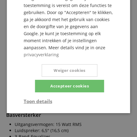
Halsprofiel: Modern C
toestemming is vereist om deze functies te
Toets: Palissander
gebruiken. Door op "Accepteren" te klikken,
Toetsradius: 12"
Toetsinleg: Punkten/Dots
ga je akkoord met het gebruik van cookies
Mensuur: 864 mm
en de doorgifte van je gegevens aan
Frets: 20
Google. Je kunt je toestemming op elk
Zadel: Bot
moment intrekken of je instellingen
Zadelbreedte: 38 mm
aanpassen. Meer details vind je in onze
Bridge Pickup: JB-Style
privacyverklaring
Middle Pickup: JB-Style
Regelaars: 2x Volume, 1x Tone
Hardware-Finish: Chrome
Weiger cookies
Bridge: 2 Points, 4 Saddles
Mechanieken: Open Gear vernickelt (vintage style)
Accepteer cookies
Pickguard: Red Tortoise
Snaren: D'Addario
Kleur: Sunburst
Toon details
Finish: New-Look
Strikt
Prestatie
Gericht op
Basversterker
noodzakelijk
Uitgangsvermogen: 15 Watt RMS
Luidspreker: 6,5" (16,5 cm)
3-Band-Equalizer