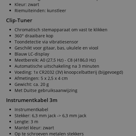
about us
Kleur: zwart
activitie
can easil
Riemuiteinden: kunstleer
where th
off on th
Clip-Tuner
pages.
Chromatisch stemapparaat om vast te klikken
amazon-pay-
Sessie
This cook
Amazon
360° draaibare kop
connectedAuth
associat
www.kirstein.nl
Amazon 
Toondetectie via vibratiesensor
is used t
Geschikt voor gitaar, bas, ukulele en viool
facilitate
authenti
Blauw LC-display
and pay
Meetbereik: A0 (27,5 Hz) - C8 (4186,0 Hz)
transact
securely.
Automatische uitschakeling na 3 minuten
Voeding: 1x CR2032 (3V) knoopcelbatterij (bijgevoegd)
session-token
11 maanden
This cook
Amazon
Afmetingen: 5 x 2,5 x 4 cm
4 weken
used to 
.amazon.com
an anon
Gewicht: ca. 20 g
user ses
Met Duitse gebruiksaanwijzing
the serve
Instrumentkabel 3m
sid_key
www.kirstein.nl
Sessie
This cook
used for
maintain
Instrumentkabel
session 
Stekker: 6,3 mm jack -> 6,3 mm jack
across p
Lengte: 3 m
requests
Mantel kleur: zwart
Op te schroeven metalen stekkers