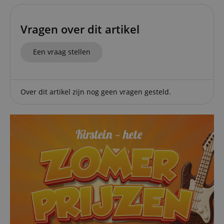
advertisement
.kirstein.nl
products such a
real time biddi
from third part
Vragen over dit artikel
advertisers
_uetsid
1 dag
This cookie is
Microsoft
Een vraag stellen
used by Bing to
Corporation
determine wha
.kirstein.nl
ads should be
shown that ma
be relevant to 
end user perus
Over dit artikel zijn nog geen vragen gesteld.
the site.
FPLC
.kirstein.nl
20 uur
scarab.visitor
Emarsys
11 maanden
This cookie is
.kirstein.nl
4 weken
used to track
visitors for the
purpose of
delivering
personalized
product
recommendatio
and advertising