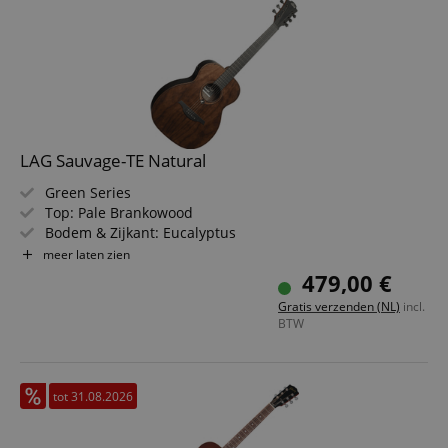
LAG Sauvage-TE Natural
Green Series
Top: Pale Brankowood
Bodem & Zijkant: Eucalyptus
Toets/Hals: Black Brankowood / Khaya
meer laten zien
Elektronica: Stage Lâg
479,00 €
Kleur & Afwerking: Natural, Satin
Gratis verzenden (NL)
incl.
BTW
tot 31.08.2026