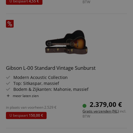
U bespaart
4,55 €
BTW
Gibson L-00 Standard Vintage Sunburst
Modern Acoustic Collection
Top: Sitkaspar, massief
Bodem & Zijkanten: Mahonie, massief
Hals / Toets: Mahonie / Palissander
meer laten zien
Kleur & Afwerking: Vintage Sunburst, nitrocellulose
2.379,00 €
Inclusief koffer
in plaats van voorheen
2.529
€
Gratis verzenden (NL)
incl.
U bespaart
150,00 €
BTW