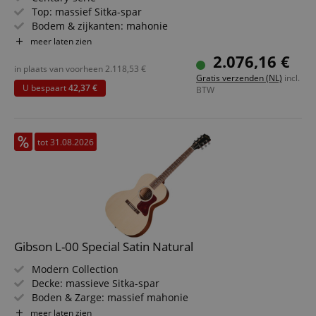
Top: massief Sitka-spar
Bodem & zijkanten: mahonie
Toets/Hals: palissander / mahonie
meer laten zien
Kleur & Finish: Vintage Amber, Satin Nitrocellulose
2.076,16 €
in plaats van voorheen
2.118,53
€
Gratis verzenden (NL)
incl.
U bespaart
42,37 €
BTW
tot 31.08.2026
Gibson L-00 Special Satin Natural
Modern Collection
Decke: massieve Sitka-spar
Boden & Zarge: massief mahonie
Griffbrett/Hals: palissander / Utile
meer laten zien