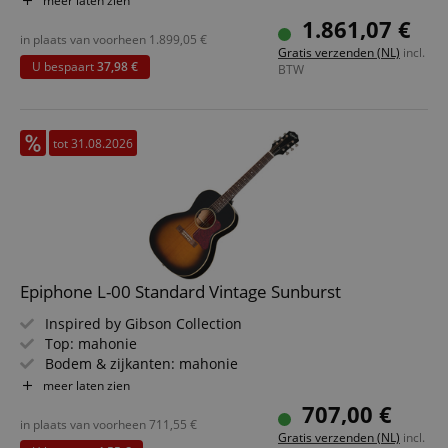
meer laten zien
Elektronica: L.R. Baggs VTC
1.861,07 €
Kleur & afwerking: Natural, Satin
in plaats van voorheen
1.899,05
€
Gratis verzenden (NL)
incl.
U bespaart
37,98 €
BTW
tot 31.08.2026
Epiphone L-00 Standard Vintage Sunburst
Inspired by Gibson Collection
Top: mahonie
Bodem & zijkanten: mahonie
Toets/hals: palissander / mahonie
meer laten zien
Elektronica: Fishman S-Core
707,00 €
Kleur & finish: Vintage Sunburst, Gloss
in plaats van voorheen
711,55
€
Gratis verzenden (NL)
incl.