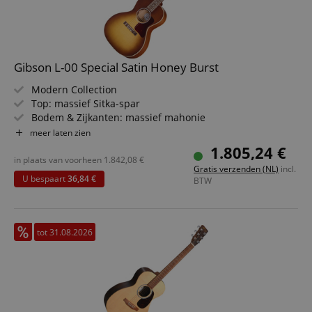
Gibson L-00 Special Satin Honey Burst
Modern Collection
Top: massief Sitka-spar
Bodem & Zijkanten: massief mahonie
Toets/Hals: Palissander / Utile
meer laten zien
Elektronica: L.R. Baggs Element Bronze
1.805,24 €
Kleur & Finish: Satin Honey Burst, Satin Nitrocellulose
in plaats van voorheen
1.842,08
€
Gratis verzenden (NL)
incl.
U bespaart
36,84 €
BTW
tot 31.08.2026