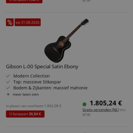
BTW
tot 31.08.2026
Gibson L-00 Special Satin Ebony
Modern Collection
Top: massieve Sitkaspar
Bodem & Zijkanten: massief mahonie
Toets/Hals: palissander / utile
meer laten zien
Elektronica: L.R. Baggs Element Bronze
1.805,24 €
Kleur & Finish: Satin Ebony, Satin Nitrocellulose
in plaats van voorheen
1.842,08
€
Gratis verzenden (NL)
incl.
U bespaart
36,84 €
BTW