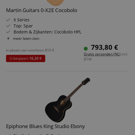
Martin Guitars 0-X2E Cocobolo
X Series
Top: Spar
Bodem & Zijkanten: Cocobolo HPL
Hals/Toets: Hardhout
meer laten zien
Elektronica: Martin E-1
793,80 €
Kleur & Finish: Naturel, handgewreven
in plaats van voorheen
810
€
Gratis verzenden (NL)
incl.
U bespaart
16,20 €
BTW
Epiphone Blues King Studio Ebony