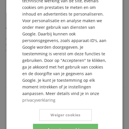
technische werking van de site, evenals
ITALIAN
cookies om prestaties te meten en om
inhoud en advertenties te personaliseren.
SPANISH
Voor personalisatie en analyse maken we
onder meer gebruik van diensten van
Taylor GS Mini Sapele/Spruce
Google. Daarbij kunnen ook
Taylor GS Mini Serie
persoonsgegevens, zoals apparaat-ID's, aan
Top: massief sparrenhout
Google worden doorgegeven. Je
Bodem & Zijkanten: Sapele
toestemming is vereist om deze functies te
Toets/Hals: Ebbenhout / Mahonie
meer laten zien
gebruiken. Door op "Accepteren" te klikken,
Kleur & Afwerking: Naturel, mat
485,00 €
ga je akkoord met het gebruik van cookies
Gratis verzenden (NL)
incl.
en de doorgifte van je gegevens aan
BTW
Google. Je kunt je toestemming op elk
moment intrekken of je instellingen
aanpassen. Meer details vind je in onze
privacyverklaring
Weiger cookies