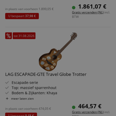
Elektronik: L.R. Baggs Element Bronze
1.861,07 €
Farbe & Finish: Satin Natural, Satin Nitrocellulose
in plaats van voorheen
1.899,05
€
Gratis verzenden (NL)
incl.
U bespaart
37,98 €
BTW
tot 31.08.2026
LAG ESCAPADE-GTE Travel Globe Trotter
Escapade-serie
Top: massief sparrenhout
Bodem & Zijkanten: Khaya
Toets/Hals: Brown Brankowood / Khaya
meer laten zien
Elektronica: Micro-Lâg
464,57 €
Kleur & Afwerking: Naturel, Satin
in plaats van voorheen
474,05
€
Gratis verzenden (NL)
incl.
U bespaart
9,48 €