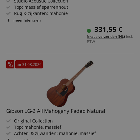
Studio Acoustic Collection
Top: massief sparrenhout
Rug & zijkanten: mahonie
Toets/hals: palissander / mahonie
meer laten zien
Elektronica: Fishman S-Core met Presys VT-
331,55 €
voorversterker
Gratis verzenden (NL)
incl.
Kleur & Finish: Ebony, Gloss
BTW
tot 31.08.2026
Gibson LG-2 All Mahogany Faded Natural
Original Collection
Top: mahonie, massief
Achter- & zijwanden: mahonie, massief
Toets/Hals: palissander / mahonie