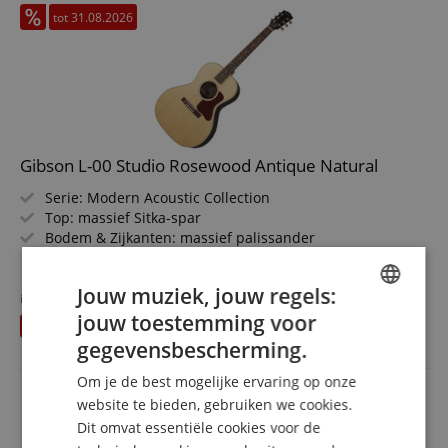
tot 31.08.2026
Gibson L-00 Studio Rosewood Antique Natural
Serie: Modern Acoustic Collection
Top: massief Sitka-spar
Bodem & Zijkanten: massief palissander
Hals: mahonie met palissander toets
meer laten zien
Pickup: Fishman Sonitone
1.760,08 €
Jouw muziek, jouw regels:
Kleur & Finish: Antique Natural
in plaats van voorheen
1.796
€
Gratis verzenden (NL)
incl.
jouw toestemming voor
U bespaart
35,92 €
ENGLISH
BTW
gegevensbescherming.
GERMAN
Om je de best mogelijke ervaring op onze
DUTCH
website te bieden, gebruiken we cookies.
Dit omvat essentiële cookies voor de
FRENCH