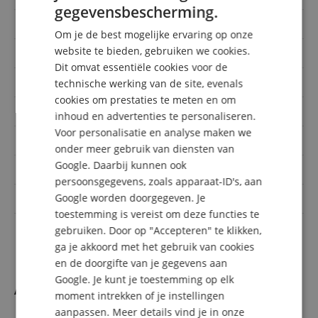
gegevensbescherming.
GERMAN
Top Massief
Ja
Om je de best mogelijke ervaring op onze
DUTCH
website te bieden, gebruiken we cookies.
Hals
Esdoorn
Dit omvat essentiële cookies voor de
FRENCH
Elektronica
Ja
technische werking van de site, evenals
ITALIAN
cookies om prestaties te meten en om
Oriëntatie
Rechtshandig
inhoud en advertenties te personaliseren.
SPANISH
Voor personalisatie en analyse maken we
incl. tas / koffer
koffer
onder meer gebruik van diensten van
Google. Daarbij kunnen ook
Bovenkant
Spar
persoonsgegevens, zoals apparaat-ID's, aan
Google worden doorgegeven. Je
Volledig massief
Ja
toestemming is vereist om deze functies te
Topkam breedte
44 mm
gebruiken. Door op "Accepteren" te klikken,
ga je akkoord met het gebruik van cookies
en de doorgifte van je gegevens aan
Google. Je kunt je toestemming op elk
Accesoires
moment intrekken of je instellingen
aanpassen. Meer details vind je in onze