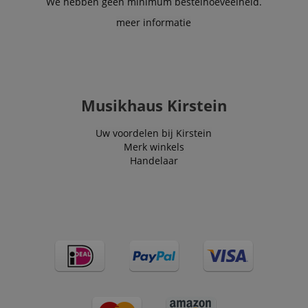
We hebben geen minimum bestelhoeveelheid.
end user perus
the site.
meer informatie
FPLC
.kirstein.nl
20 uur
scarab.visitor
Emarsys
11 maanden
This cookie is
.kirstein.nl
4 weken
used to track
visitors for the
purpose of
delivering
Musikhaus Kirstein
personalized
product
recommendatio
Uw voordelen bij Kirstein
and advertising
Merk winkels
Handelaar