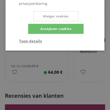
privacyverklaring
tot
31.08.2026
Weiger cookies
Accepteer cookies
3
12
Toon details
Gibson The Classic Strap
K&M 17580 Heli 2
Strikt
Prestatie
Gericht op
Akoestisch
noodzakelijk
tot nu toe
65,55
€
64,00
€
Functionaliteit
Niet-
geclassificeerd
Recensies van klanten