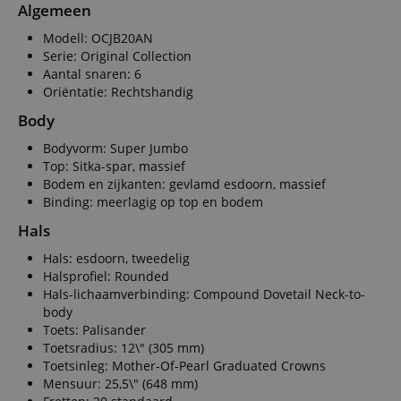
Algemeen
Modell: OCJB20AN
Serie: Original Collection
Aantal snaren: 6
Oriëntatie: Rechtshandig
Body
Bodyvorm: Super Jumbo
Top: Sitka-spar, massief
Bodem en zijkanten: gevlamd esdoorn, massief
Binding: meerlagig op top en bodem
Hals
Hals: esdoorn, tweedelig
Halsprofiel: Rounded
Hals-lichaamverbinding: Compound Dovetail Neck-to-
body
Toets: Palisander
Toetsradius: 12\" (305 mm)
Toetsinleg: Mother-Of-Pearl Graduated Crowns
Mensuur: 25,5\" (648 mm)