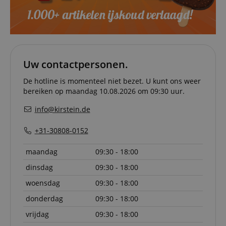
authenti
and pay
transact
securely.
session-token
11 maanden
This cook
Amazon
4 weken
used to 
.amazon.com
an anon
user ses
Uw contactpersonen.
the serve
De hotline is momenteel niet bezet. U kunt ons weer
sid_key
www.kirstein.nl
Sessie
This cook
used for
bereiken op maandag 10.08.2026 om 09:30 uur.
maintain
session 
info@kirstein.de
across p
requests
+31-30808-0152
maandag
09:30 - 18:00
Naam
Aanbieder /
Aanbieder / Domein
V
dinsdag
09:30 - 18:00
Naam
Vervaldatum
Omschrijving
Domein
Aanbieder
Naam
Vervaldatum
Omschrijving
CrossDomainCookieScriptConsent_389
.crossdomain.cookie-
/ Domein
woensdag
09:30 - 18:00
script.com
scarab.mayAdd
Sessie
This cookie is
Emarsys
used to
.kirstein.nl
_ga
1 jaar 1
Deze cookienaam
Google
Aanbieder /
donderdag
09:30 - 18:00
Naam
Vervaldatum
Omschrijving
manage the
maand
is gekoppeld aan
LLC
Domein
user's session
Google Universal
.kirstein.nl
vrijdag
09:30 - 18:00
specifically in
Analytics, wat een
sid
www.kirstein.nl
Sessie
This is a very
relation to
belangrijke updat