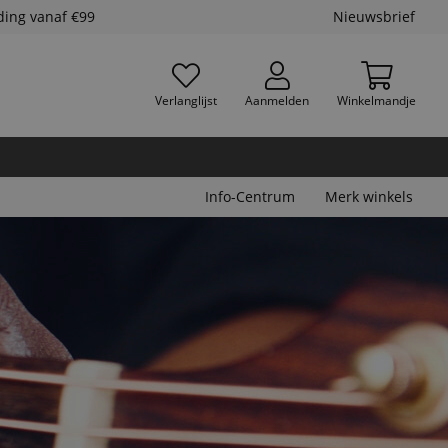
ding vanaf €99
Nieuwsbrief
Verlanglijst
Aanmelden
Winkelmandje
Info-Centrum
Merk winkels