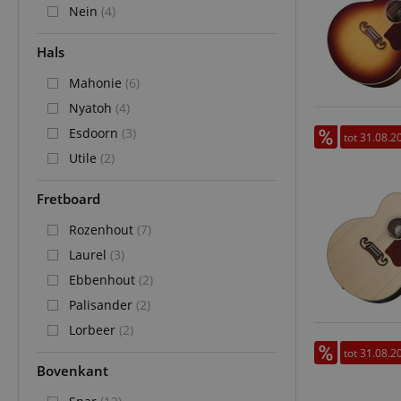
Nein
(4)
CookieScriptConse
Hals
session-id-apay
Mahonie
(6)
Nyatoh
(4)
FPGSID
Esdoorn
(3)
tot 31.08.2
Utile
(2)
apay-session-set
Fretboard
amazon-pay-
Rozenhout
(7)
connectedAuth
Laurel
(3)
session-token
Ebbenhout
(2)
sid_key
Palisander
(2)
Lorbeer
(2)
tot 31.08.2
Naam
Bovenkant
Naam
Naam
CrossDomainCookie
Aa
Naam