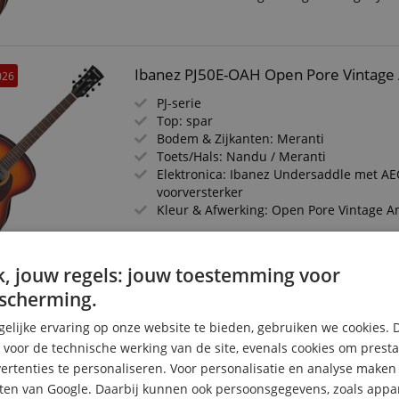
Ibanez PJ50E-OAH Open Pore Vintage
026
PJ-serie
Top: spar
Bodem & Zijkanten: Meranti
Toets/Hals: Nandu / Meranti
Elektronica: Ibanez Undersaddle met A
voorversterker
Kleur & Afwerking: Open Pore Vintage 
, jouw regels: jouw toestemming voor
Epiphone J-200 Studio Antique Natura
026
scherming.
Studio Acoustic Collection
elijke ervaring op onze website te bieden, gebruiken we cookies. 
Bovenblad: massief vuren
s voor de technische werking van de site, evenals cookies om prest
Rug & zijkanten: mahonie
rtenties te personaliseren. Voor personalisatie en analyse make
Toets/Hals: palissander / mahonie
ten van Google. Daarbij kunnen ook persoonsgegevens, zoals appar
Elektronica: Fishman S-Core met Presys 