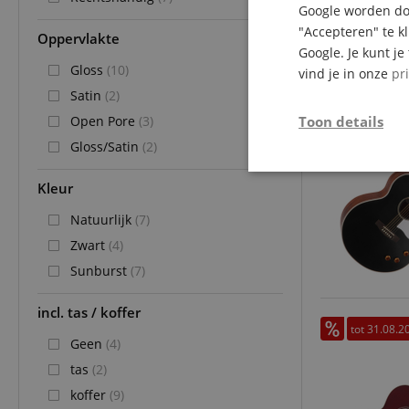
Google worden doo
"Accepteren" te k
Oppervlakte
Google. Je kunt j
Gloss
(10)
vind je in onze
pr
Satin
(2)
tot 31.08.2
Toon details
Open Pore
(3)
Gloss/Satin
(2)
Strikt
Kleur
noodzakelijk
Natuurlijk
(7)
Zwart
(4)
Sunburst
(7)
incl. tas / koffer
Str
tot 31.08.2
Geen
(4)
Strikt noodzakelijke
Zonder strikt noodzak
tas
(2)
koffer
(9)
Naam