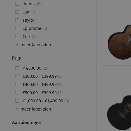
Ibanez
(6)
Lag
(1)
Taylor
(1)
Epiphone
(5)
Cort
(1)
meer laten zien
Prijs
< €300.00
(2)
€300.00 - €399.99
(3)
€400.00 - €499.99
(3)
€500.00 - €999.99
(3)
€1,000.00 - €1,499.99
(3)
meer laten zien
Aanbiedingen