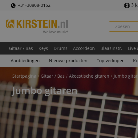
3 j
+31-30808-0152
Gitaar / Bas
Keys
Drums
Accordeon
Blaasinstr.
Live
Aanbiedingen
Nieuwe producten
Top verkoper
Ko
Startpagina
Gitaar / Bas
Akoestische gitaren
Jumbo gita
Jumbo gitaren