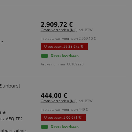
2.909,72 €
Gratis verzenden (NL)
incl. BTW
in plaats van voorheen
2.969,10
€
ie
U bespaart
59,38 €
(2 %)
Direct leverbaar.
Artikelnummer: 00109223
Sunburst
444,00 €
Gratis verzenden (NL)
incl. BTW
in plaats van voorheen
449
€
atoh
U bespaart
5,00 €
(1 %)
nez AEQ-TP2
Direct leverbaar.
nburst, glans