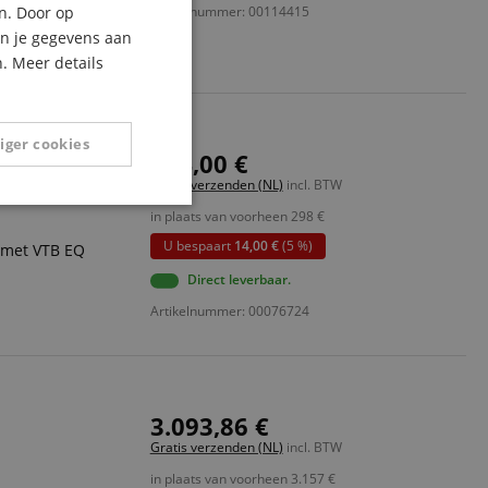
n. Door op
Artikelnummer: 00114415
ITALIAN
an je gegevens aan
. Meer details
SPANISH
iger cookies
284,00 €
Gratis verzenden (NL)
incl. BTW
Niet-
in plaats van voorheen
298
€
geclassificeerd
U bespaart
14,00 €
(5 %)
 met VTB EQ
Direct leverbaar.
Artikelnummer: 00076724
eerd
3.093,86 €
g en accountbeheer.
Gratis verzenden (NL)
incl. BTW
in plaats van voorheen
3.157
€