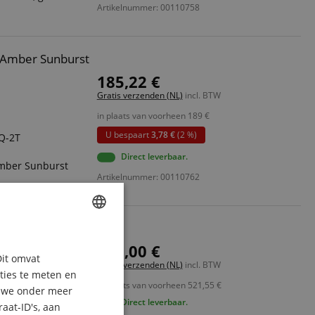
Artikelnummer: 00110758
 Amber Sunburst
185,22 €
Gratis verzenden (NL)
incl. BTW
in plaats van voorheen
189
€
U bespaart
3,78 €
(2 %)
EQ-2T
Direct leverbaar.
Amber Sunburst
Artikelnummer: 00110762
l
ENGLISH
519,00 €
Dit omvat
GERMAN
Gratis verzenden (NL)
incl. BTW
aties te meten en
in plaats van voorheen
521,55
€
DUTCH
n we onder meer
Direct leverbaar.
aat-ID's, aan
VT-voorversterker
FRENCH