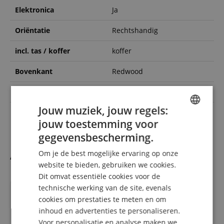
Elektronica
Ja
Oriëntatie
Rechtshandig
incl. tas / koffer
koffer
Bovenkant
Redwood
Volledig massief
Ja
Jouw muziek, jouw regels:
Topkam breedte
45 mm
jouw toestemming voor
ENGLISH
gegevensbescherming.
GERMAN
Accesoires
Om je de best mogelijke ervaring op onze
DUTCH
website te bieden, gebruiken we cookies.
Dit omvat essentiële cookies voor de
FRENCH
technische werking van de site, evenals
past precies
ITALIAN
cookies om prestaties te meten en om
inhoud en advertenties te personaliseren.
SPANISH
Voor personalisatie en analyse maken we