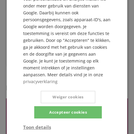
onder meer gebruik van diensten van
Google. Daarbij kunnen ook
persoonsgegevens, zoals apparaat-ID's, aan
1
Google worden doorgegeven. Je
Kirstein Action Control Neck
toestemming is vereist om deze functies te
Tool Voor Taylor Next
Generation
gebruiken. Door op "Accepteren" te klikken,
ga je akkoord met het gebruik van cookies
en de doorgifte van je gegevens aan
29,00
€
Google. Je kunt je toestemming op elk
moment intrekken of je instellingen
aanpassen. Meer details vind je in onze
privacyverklaring
Recensies van klanten
Weiger cookies
Accepteer cookies
Toon details