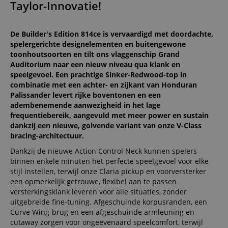
Taylor-Innovatie!
De Builder's Edition 814ce is vervaardigd met doordachte,
spelergerichte designelementen en buitengewone
toonhoutsoorten en tilt ons vlaggenschip Grand
Auditorium naar een nieuw niveau qua klank en
speelgevoel. Een prachtige Sinker-Redwood-top in
combinatie met een achter- en zijkant van Honduran
Palissander levert rijke boventonen en een
adembenemende aanwezigheid in het lage
frequentiebereik, aangevuld met meer power en sustain
dankzij een nieuwe, golvende variant van onze V-Class
bracing-architectuur.
Dankzij de nieuwe Action Control Neck kunnen spelers
binnen enkele minuten het perfecte speelgevoel voor elke
stijl instellen, terwijl onze Claria pickup en voorversterker
een opmerkelijk getrouwe, flexibel aan te passen
versterkingsklank leveren voor alle situaties, zonder
uitgebreide fine-tuning. Afgeschuinde korpusranden, een
Curve Wing-brug en een afgeschuinde armleuning en
cutaway zorgen voor ongeëvenaard speelcomfort, terwijl