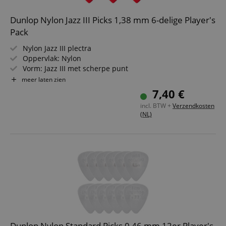
Dunlop Nylon Jazz III Picks 1,38 mm 6-delige Player's
Pack
Nylon Jazz III plectra
Oppervlak: Nylon
Vorm: Jazz III met scherpe punt
Kleur: Rood
meer laten zien
Dikte: 1,38 mm
7,40 €
Inhoud: 6 stuks
incl. BTW +
Verzendkosten
(NL)
Dunlop Nylon Standard Picks 0,46 mm 12er Player's