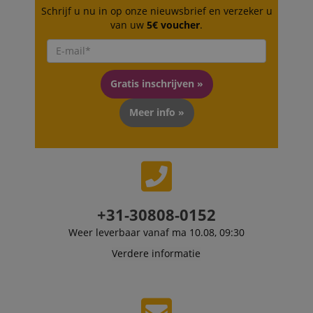
Schrijf u nu in op onze nieuwsbrief en verzeker u
FPLC
.kirstein.nl
20 uur
van uw
5€ voucher
.
scarab.visitor
Emarsys
11 maanden
This cookie is
.kirstein.nl
4 weken
used to track
visitors for the
purpose of
delivering
Gratis inschrijven »
personalized
product
recommendatio
Meer info »
and advertising
+31-30808-0152
Weer leverbaar vanaf ma 10.08, 09:30
Verdere informatie