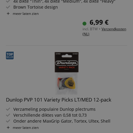
4x dikte "Thin", 4x dikte "Medium", 4x dikte "Heavy"
Brown Tortoise design
Traditionele Teardrop-vorm
meer laten zien
Materiaal: Celluloid
6,99 €
incl. BTW +
Verzendkosten
(NL)
Dunlop PVP 101 Variety Picks LT/MED 12-pack
Verzameling populaire Dunlop plectrums
Verschillende diktes van 0,58 tot 0,73
Onder andere MaxGrip Gator, Tortex, Ultex, Shell
Made in USA
meer laten zien