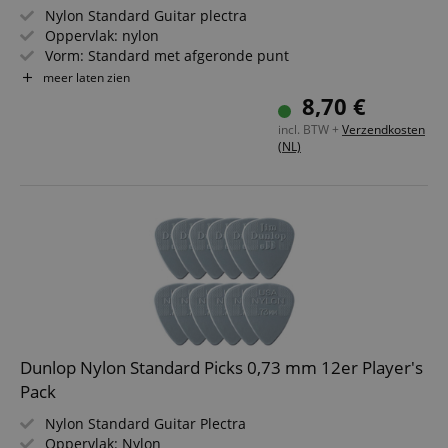
Nylon Standard Guitar plectra
Oppervlak: nylon
Vorm: Standard met afgeronde punt
Kleur: lichtgrijs
meer laten zien
Dikte: 0,60 mm
8,70 €
Inhoud: 12 stuks
incl. BTW +
Verzendkosten
(NL)
Dunlop Nylon Standard Picks 0,73 mm 12er Player's
Pack
Nylon Standard Guitar Plectra
Oppervlak: Nylon