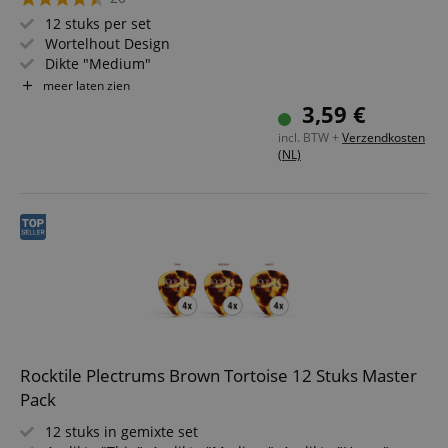
12 stuks per set
Wortelhout Design
Dikte "Medium"
Traditionele vorm
meer laten zien
3,59 €
incl. BTW +
Verzendkosten
(NL)
Rocktile Plectrums Brown Tortoise 12 Stuks Master
Pack
12 stuks in gemixte set