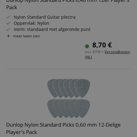
Pack
Nylon Standard Guitar plectra
Oppervlak: Nylon
Vorm: standaard met afgeronde punt
Kleur: Cream
meer laten zien
Dikte: 0,46 mm
8,70 €
Inhoud: 12 stuks
incl. BTW +
Verzendkosten
(NL)
Dunlop Nylon Standard Picks 0,60 mm 12-Delige
Player's Pack