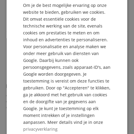
Dikte: 1,0 mm
Om je de best mogelijke ervaring op onze
8,70 €
DUTCH
Inhoud: 12 stuks
website te bieden, gebruiken we cookies.
incl. BTW +
Verzendkosten
Dit omvat essentiële cookies voor de
FRENCH
(NL)
technische werking van de site, evenals
ITALIAN
cookies om prestaties te meten en om
inhoud en advertenties te personaliseren.
SPANISH
Voor personalisatie en analyse maken we
onder meer gebruik van diensten van
Google. Daarbij kunnen ook
persoonsgegevens, zoals apparaat-ID's, aan
Google worden doorgegeven. Je
toestemming is vereist om deze functies te
K&M 14510 Plectrumhouder Voor Microfoonstatief
gebruiken. Door op "Accepteren" te klikken,
ga je akkoord met het gebruik van cookies
Om op microfoonstatieven te klikken
en de doorgifte van je gegevens aan
Bestaat uit twee elementen
Naar wens uitbreidbaar
Google. Je kunt je toestemming op elk
Plaats voor maximaal 6 plectrums
meer laten zien
moment intrekken of je instellingen
Slijtvast kunststof
7,20 €
aanpassen. Meer details vind je in onze
Incl. 4 plectrums met dikte 0.81
privacyverklaring
incl. BTW +
Verzendkosten