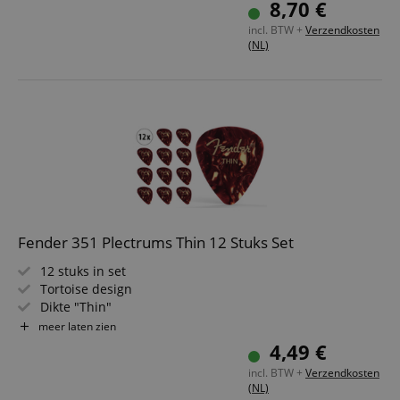
8,70 €
incl. BTW +
Verzendkosten
(NL)
Fender 351 Plectrums Thin 12 Stuks Set
12 stuks in set
Tortoise design
Dikte "Thin"
Traditionele vorm
meer laten zien
4,49 €
incl. BTW +
Verzendkosten
(NL)