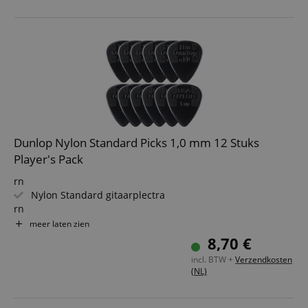
Dunlop Nylon Standard Picks 1,0 mm 12 Stuks
Player's Pack
rn
Nylon Standard gitaarplectra
rn
Oppervlak: nylon
meer laten zien
rn
8,70 €
Vorm: Standaard met afgeronde punt
incl. BTW +
Verzendkosten
rn
(NL)
Kleur: zwart
rn
Dikte: 1,0 mm