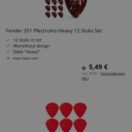
Fender 351 Plectrums Heavy 12 Stuks Set
12 stuks in set
Wortelhout design
Dikte "Heavy"
Traditionele vorm
meer laten zien
5,49 €
incl. BTW +
Verzendkosten
(NL)