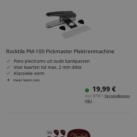
rn
Inhoud: 12 stuks
rn
Rocktile PM-100 Pickmaster Plektrenmachine
Pons plectrums uit oude bankpassen
Voor kaarten tot max. 2 mm dikte
Klassieke vorm
Plectrummaat: 30 mm x 35 mm
meer laten zien
19,99 €
incl. BTW +
Verzendkosten
(NL)