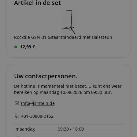
Artikel in de set
Aanbieder /
Naam
Vervaldatum
Omschri
Domein
CookieScriptConsent
1 jaar 1
Deze coo
CookieScript
maand
wordt ge
.kirstein.nl
door de 
Script.c
om de
Rocktile GSN-01 Gitaarstandaard met Halssteun
cookiev
van bezo
onthoud
12,99 €
cookieb
Cookie-S
moet cor
werken.
session-id-apay
11 maanden
This cook
Amazon
Uw contactpersonen.
4 weken
used to
.amazon.com
the user
on the w
De hotline is momenteel niet bezet. U kunt ons weer
particula
bereiken op maandag 10.08.2026 om 09:30 uur.
relation 
payment 
Google Privacy Policy
ensuring
info@kirstein.de
and effe
checkou
experien
+31-30808-0152
FPGSID
.kirstein.nl
29 minuten
This cook
57 seconden
used to 
maandag
09:30 - 18:00
user sess
across p