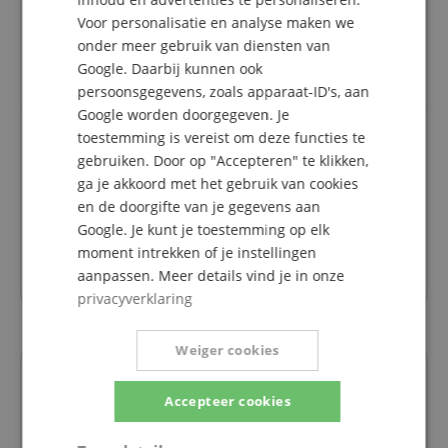
was goed verpakt
Voor personalisatie en analyse maken we
Het artikel zelf is super kwaliteit
onder meer gebruik van diensten van
Kan ik iedereen aanraden
Google. Daarbij kunnen ook
Pierre
persoonsgegevens, zoals apparaat-ID's, aan
Google worden doorgegeven. Je
toestemming is vereist om deze functies te
gebruiken. Door op "Accepteren" te klikken,
Uitstekend.
ga je akkoord met het gebruik van cookies
Beoordeling door
Giusto
op 25.10.2018
en de doorgifte van je gegevens aan
Deze beoordeling is automatisch vertaald. Originele taal
Google. Je kunt je toestemming op elk
geverifieerde aankoop
moment intrekken of je instellingen
Perfecte verpakking, snelle aankomst, product zoals
aanpassen. Meer details vind je in onze
gespecificeerd. Ik zou zeggen zeer goed, dank u
privacyverklaring
Weiger cookies
Vragen over dit artikel
Accepteer cookies
Een vraag stellen