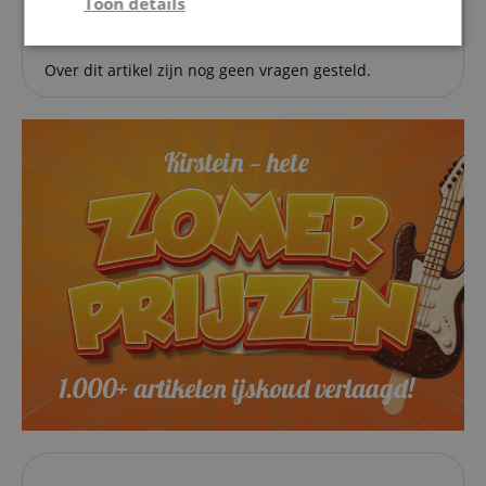
Toon details
Strikt
Prestatie
Gericht op
noodzakelijk
Over dit artikel zijn nog geen vragen gesteld.
Functionaliteit
Niet-
geclassificeerd
Strikt noodzakelijk
Prestatie
Gericht op
Functionaliteit
Niet-geclassificeerd
Strikt noodzakelijke cookies maken
kernfunctionaliteit van de website mogelijk, zoals
gebruikersaanmelding en accountbeheer. Zonder
strikt noodzakelijke cookies kan de website niet
correct worden gebruikt.