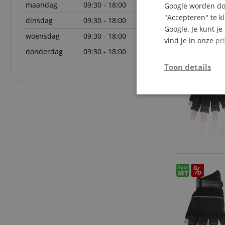
maandag
09:30 - 18:00
Google worden doo
"Accepteren" te k
dinsdag
09:30 - 18:00
Google. Je kunt j
woensdag
09:30 - 18:00
vind je in onze
pr
donderdag
09:30 - 18:00
Toon details
Strikt
noodzakelijk
Str
Strikt noodzakelijke
Zonder strikt noodzak
Naam