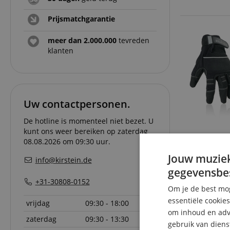
Prijsmatchgarantie
meer dan 2.000.000
tevreden
klanten
Uw contactpersonen.
De hotline is momenteel niet bezet. U
kunt ons weer bereiken op zaterdag
08.08.2026 om 09:30 uur.
Jouw muziek
info@kirstein.de
gegevensbe
+31-30808-0152
Om je de best mog
essentiële cookie
vrijdag
09:30 - 18:00
om inhoud en adve
zaterdag
09:30 - 13:30
gebruik van diens