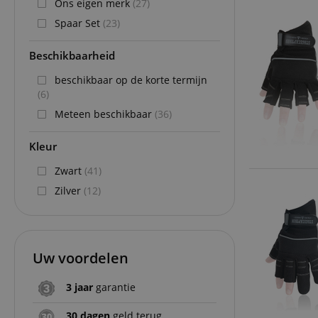
Ons eigen merk
(27)
Spaar Set
(23)
Beschikbaarheid
beschikbaar op de korte termijn
(6)
Meteen beschikbaar
(36)
Kleur
Zwart
(41)
Zilver
(12)
Uw voordelen
3 jaar
garantie
30 dagen
geld terug