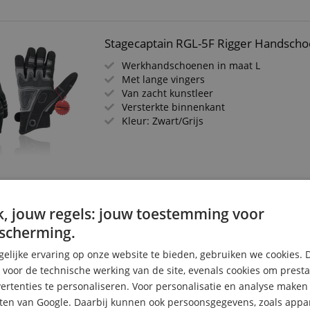
Stagecaptain RGL-5F Rigger Handsch
Werkhandschoenen in maat L
Met lange vingers
Van zacht kunstleer
Versterkte binnenkant
Kleur: Zwart/Grijs
Stagecaptain RGL-5F Rigger Handsch
, jouw regels: jouw toestemming voor
scherming.
Werkhandschoenen in maat M
Met lange vingers
elijke ervaring op onze website te bieden, gebruiken we cookies. 
Van zacht kunstleer
s voor de technische werking van de site, evenals cookies om prest
Versterkte binnenkant van de hand
rtenties te personaliseren. Voor personalisatie en analyse make
Kleur: Zwart/Grijs
ten van Google. Daarbij kunnen ook persoonsgegevens, zoals appar