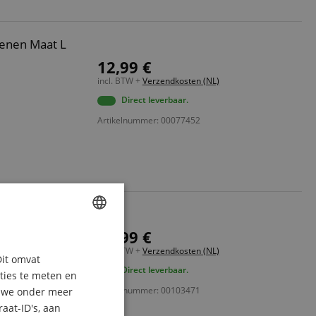
oenen Maat L
12,99 €
incl. BTW +
Verzendkosten (NL)
Direct leverbaar.
Artikelnummer: 00077452
oenen Maat M
12,99 €
ENGLISH
incl. BTW +
Verzendkosten (NL)
Dit omvat
GERMAN
Direct leverbaar.
aties te meten en
DUTCH
Artikelnummer: 00103471
n we onder meer
aat-ID's, aan
FRENCH