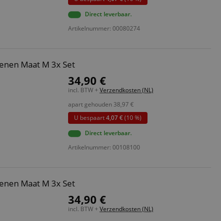
ript.com-service om
Direct leverbaar.
den. De
ect werken.
Artikelnummer: 00080274
 on the website,
 ensuring a secure
enen Maat M 3x Set
te across page
34,90 €
incl. BTW +
Verzendkosten (NL)
ies are used by the
vities so users can
apart gehouden
38,97
€
s pages.
U bespaart
4,07 €
(10 %)
s used to facilitate
ely.
Direct leverbaar.
 user session by the
Artikelnummer: 00108100
n state across page
enen Maat M 3x Set
34,90 €
Omschrijving
incl. BTW +
Verzendkosten (NL)