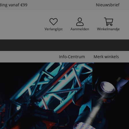
ding vanaf €99
Nieuwsbrief
Verlanglijst
Aanmelden
Winkelmandje
Info-Centrum
Merk winkels