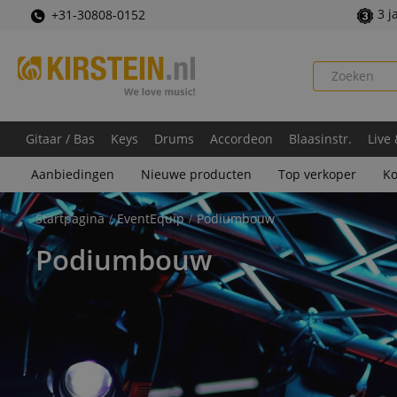
3 j
+31-30808-0152
Gitaar / Bas
Keys
Drums
Accordeon
Blaasinstr.
Live
Aanbiedingen
Nieuwe producten
Top verkoper
Ko
Startpagina
EventEquip
Podiumbouw
Podiumbouw