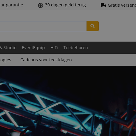
aar garantie
30 dagen geld terug
Gratis verzen
 & Studio
EventEquip
HiFi
Toebehoren
opjes
Cadeaus voor feestdagen