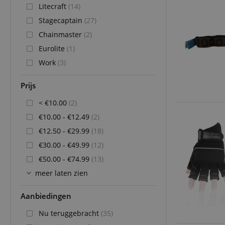
Litecraft
(14)
Stagecaptain
(27)
Chainmaster
(2)
Eurolite
(1)
Work
(3)
Prijs
< €10.00
(2)
€10.00 - €12.49
(2)
€12.50 - €29.99
(18)
€30.00 - €49.99
(12)
€50.00 - €74.99
(13)
meer laten zien
Aanbiedingen
Nu teruggebracht
(35)