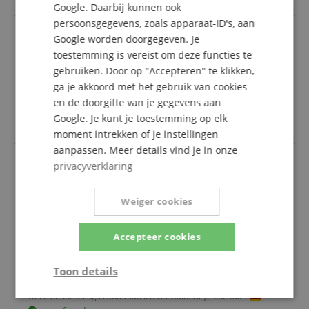
Google. Daarbij kunnen ook
persoonsgegevens, zoals apparaat-ID's, aan
Google worden doorgegeven. Je
toestemming is vereist om deze functies te
Bank Broken
gebruiken. Door op "Accepteren" te klikken,
Beoordeling door
Nayara
op 09.08.2022
ga je akkoord met het gebruik van cookies
geverifieerde aankoop
en de doorgifte van je gegevens aan
The bank arrived broken. They could solve that
Google. Je kunt je toestemming op elk
problem packing well. The quality is ok for the price.
moment intrekken of je instellingen
aanpassen. Meer details vind je in onze
privacyverklaring
Beoordeling door
Michael
op 29.06.2026
Deze beoordeling is automatisch vertaald. Originele taal
Weiger cookies
geverifieerde aankoop
Accepteer cookies
Toon details
Beoordeling door
Bjoerm
op 10.04.2026
Deze beoordeling is automatisch vertaald. Originele taal
Strikt
Prestatie
Gericht op