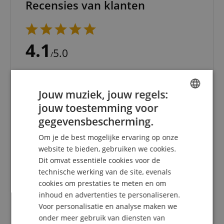
Recensies van klanten
4.1
5.0
/
Gebaseerd op 51 Beoordeling
Toon alle beoordelingen
Jouw muziek, jouw regels:
5 Sterren
27
jouw toestemming voor
ENGLISH
4 Sterren
8
gegevensbescherming.
3 Sterren
10
GERMAN
2 Sterren
5
Om je de best mogelijke ervaring op onze
1 Ster
2
DUTCH
website te bieden, gebruiken we cookies.
Dit omvat essentiële cookies voor de
FRENCH
Een herziening van de ratings heeft als volgt
technische werking van de site, evenals
plaatsgevonden: Alleen klanten die in onze online
ITALIAN
cookies om prestaties te meten en om
winkel geregistreerd zijn en het product
daadwerkelijk bij ons hebben gekocht, kunnen in
inhoud en advertenties te personaliseren.
SPANISH
hun klantenaccount een beoordeling voor het
Voor personalisatie en analyse maken we
artikel geven.
onder meer gebruik van diensten van