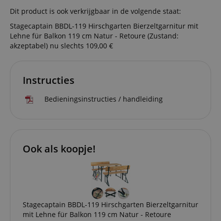
Session 
www.kirstein.nl
Dit product is ook verkrijgbaar in de volgende staat:
are used
server to
Stagecaptain BBDL-119 Hirschgarten Bierzeltgarnitur mit
informat
about us
Lehne für Balkon 119 cm Natur - Retoure (Zustand:
activitie
akzeptabel)
nu slechts 109,00 €
can easil
where th
off on th
pages.
Instructies
amazon-pay-
Sessie
This cook
Amazon
connectedAuth
associat
www.kirstein.nl
Amazon 
Bedieningsinstructies / handleiding
is used t
facilitate
authenti
and pay
transact
securely.
Ook als koopje!
session-token
11 maanden
This cook
Amazon
4 weken
used to 
.amazon.com
an anon
user ses
the serve
sid_key
www.kirstein.nl
Sessie
This cook
used for
Stagecaptain BBDL-119 Hirschgarten Bierzeltgarnitur
maintain
mit Lehne für Balkon 119 cm Natur - Retoure
session 
across p