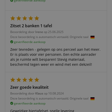
geverifieerde aankoop
noodzakelijk
Functionaliteit
Niet-
geclassificeerd
Zitset 2 banken 1 tafel
Beoordeling door
Irene
op 25.06.2025
Deze beoordeling is automatisch vertaald. Originele taal
geverifieerde aankoop
Zeer tevreden - gelegen op ons perceel aan het meer.
Er is plaats voor vier personen. Een echte aanrader
als je ruimte wilt besparen! Stevig materiaal,
Strikt noodzakelijk
Prestatie
Gericht op
beschermd tegen weer en wind met een dekzeil!
Functionaliteit
Niet-geclassificeerd
Strikt noodzakelijke cookies maken
kernfunctionaliteit van de website mogelijk, zoals
gebruikersaanmelding en accountbeheer. Zonder
Zeer goede kwaliteit
strikt noodzakelijke cookies kan de website niet
correct worden gebruikt.
Beoordeling door
Klaus
op 10.08.2024
Deze beoordeling is automatisch vertaald. Originele taal
Aanbieder /
Naam
Vervaldatum
Omschri
Domein
geverifieerde aankoop
CookieScriptConsent
1 jaar 1
Deze coo
Geweldige biertafelset, snelle levering
CookieScript