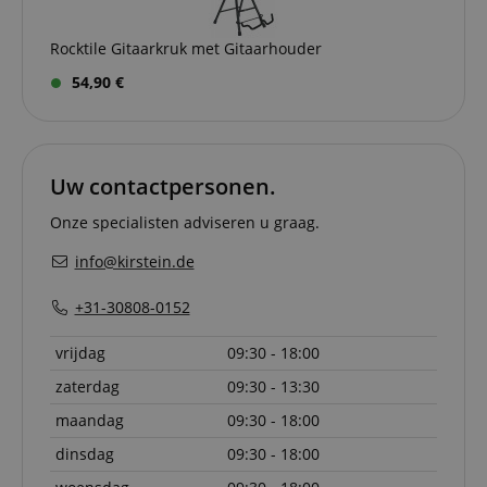
on the w
particula
relation 
Rocktile Gitaarkruk met Gitaarhouder
payment 
Google Privacy Policy
ensuring
and effe
54,90 €
checkou
experien
FPGSID
.kirstein.nl
29 minuten
This cook
57 seconden
used to 
user sess
Uw contactpersonen.
across p
requests
Onze specialisten adviseren u graag.
apay-session-set
11 maanden
This cook
Amazon.com
4 weken
by Amaz
Inc.
info@kirstein.de
Session 
www.kirstein.nl
are used
server to
+31-30808-0152
informat
about us
activitie
vrijdag
09:30 - 18:00
can easil
where th
zaterdag
09:30 - 13:30
off on th
pages.
maandag
09:30 - 18:00
amazon-pay-
Sessie
This cook
Amazon
connectedAuth
associat
www.kirstein.nl
dinsdag
09:30 - 18:00
Amazon 
is used t