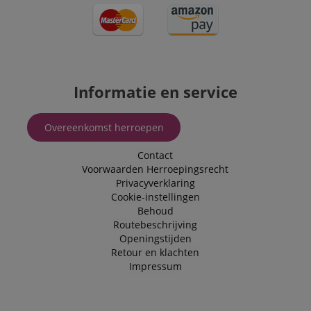
be relevant to 
end user perus
the site.
FPLC
.kirstein.nl
20 uur
scarab.visitor
Emarsys
11 maanden
This cookie is
.kirstein.nl
4 weken
used to track
visitors for the
Informatie en service
purpose of
delivering
personalized
product
Overeenkomst herroepen
recommendatio
and advertising
Contact
Voorwaarden
Herroepingsrecht
Privacyverklaring
Cookie-instellingen
Behoud
Routebeschrijving
Openingstijden
Retour en klachten
Impressum