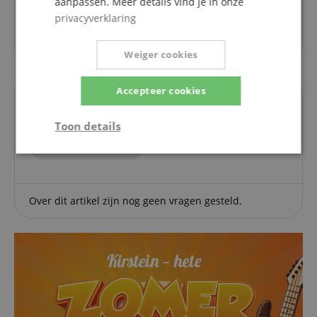
aanpassen. Meer details vind je in onze
een hoogte van 24 inch heb genomen, zodat de kruk
privacyverklaring
visueel en ruimtelijk niet zo veel ruimte inneemt.
Dank u voor dit, Kirstein team. Denis.
Weiger cookies
Accepteer cookies
Vragen over dit artikel
Toon details
Een vraag stellen
Strikt
Prestatie
Gericht op
noodzakelijk
Over dit artikel zijn nog geen vragen gesteld.
Functionaliteit
Niet-
geclassificeerd