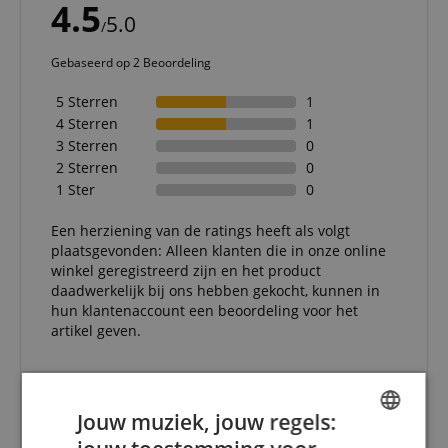
4.5
5.0
/
Gebaseerd op 2 Beoordeling
5 Sterren
1
4 Sterren
1
3 Sterren
0
2 Sterren
0
1 Ster
0
Een herziening van de ratings heeft als volgt
plaatsgevonden: Alleen klanten die in onze online
winkel geregistreerd zijn en het product
daadwerkelijk bij ons hebben gekocht, kunnen in
hun klantenaccount een beoordeling voor het
artikel geven.
Jouw muziek, jouw regels:
Stevige, stabiele muzikantenkruk