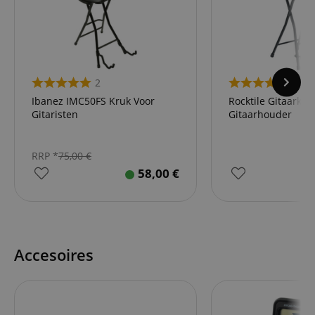
2
9
Ibanez IMC50FS Kruk Voor
Rocktile Gitaarkru
Gitaristen
Gitaarhouder
RRP *
75,00
€
58,00
€
Accesoires