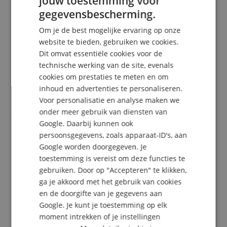
jouw toestemming voor
ENGLISH
Beoordeling door
Roland
op 10.12.2021
gegevensbescherming.
Variant
Gibson Playing Bar Stool 24" Short Gitaarkruk
GERMAN
Deze beoordeling is automatisch vertaald. Originele taal
Om je de best mogelijke ervaring op onze
geverifieerde aankoop
DUTCH
website te bieden, gebruiken we cookies.
Snelle levering, de montage is snel gedaan (één paar
Dit omvat essentiële cookies voor de
FRENCH
poten moet een beetje naar buiten worden gebogen),
technische werking van de site, evenals
de vulling aan de rand van de zitting zou beter
ITALIAN
cookies om prestaties te meten en om
kunnen.
inhoud en advertenties te personaliseren.
SPANISH
Zitting 34 cm diameter, dun bedrukt logo, zithoogte 60
Voor personalisatie en analyse maken we
cm, voetsteun 30 cm.
onder meer gebruik van diensten van
Google. Daarbij kunnen ook
persoonsgegevens, zoals apparaat-ID's, aan
Praktisch en nuttig, niet alleen voor gitaar
Google worden doorgegeven. Je
toestemming is vereist om deze functies te
Beoordeling door
Denis
op 08.09.2021
gebruiken. Door op "Accepteren" te klikken,
Variant
Gibson Playing Bar Stool 24" Short Gitaarkruk
Deze beoordeling is automatisch vertaald. Originele taal
ga je akkoord met het gebruik van cookies
geverifieerde aankoop
en de doorgifte van je gegevens aan
Google. Je kunt je toestemming op elk
Ik heb de laatste ingetypt en ik vind de kruk echt leuk.
Het krukje is ook handig voor het toetsenbord of om
moment intrekken of je instellingen
gewoon op te zitten. Ik ben ook blij dat ik de kruk met