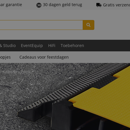
aar garantie
30 dagen geld terug
Gratis verzen
 & Studio
EventEquip
HiFi
Toebehoren
opjes
Cadeaus voor feestdagen
Kabelbruggen