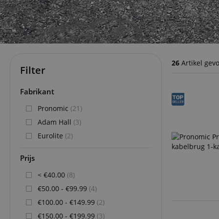
26
Artikel gev
Filter
Fabrikant
Pronomic
(21)
Adam Hall
(3)
Eurolite
(2)
Prijs
< €40.00
(8)
€50.00 - €99.99
(4)
€100.00 - €149.99
(2)
€150.00 - €199.99
(3)