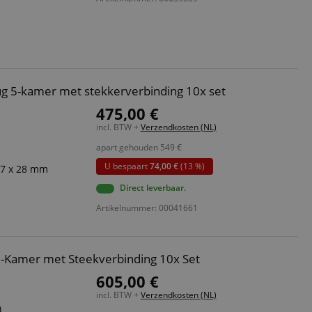
ript.com-service om
den. De
ect werken.
 on the website,
 ensuring a secure
ug 5-kamer met stekkerverbinding 10x set
te across page
475,00 €
incl. BTW +
Verzendkosten (NL)
ies are used by the
vities so users can
apart gehouden
549
€
s pages.
U bespaart
74,00 €
(13 %)
37 x 28 mm
s used to facilitate
ely.
Direct leverbaar.
 user session by the
Artikelnummer: 00041661
n state across page
3-Kamer met Steekverbinding 10x Set
605,00 €
Omschrijving
incl. BTW +
Verzendkosten (NL)
)