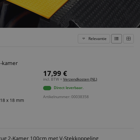
Relevantie
1-kamer
17,99 €
incl. BTW +
Verzendkosten (NL)
Direct leverbaar.
Artikelnummer: 00038358
: 18 x 18 mm
brug 2-Kamer 100cm met V-Stekkoppeling