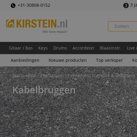
3 j
+31-30808-0152
Gitaar / Bas
Keys
Drums
Accordeon
Blaasinstr.
Live
Aanbiedingen
Nieuwe producten
Top verkoper
Ko
Startpagina
EventEquip
Evenement Logistiek & Veiligheid
Kabelbruggen