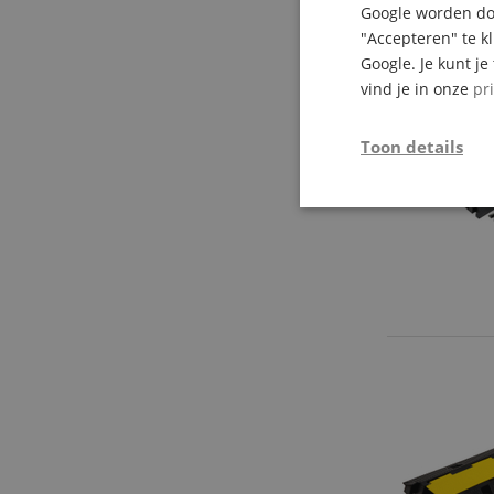
Google worden doo
"Accepteren" te k
Google. Je kunt j
vind je in onze
pr
Toon details
Strikt
noodzakelijk
Str
Strikt noodzakelijke
Zonder strikt noodzak
Naam