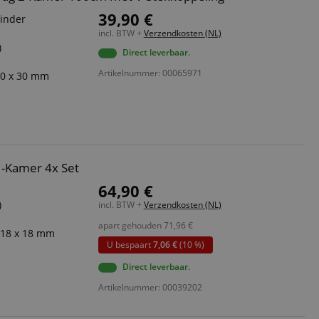
39,90 €
binder
incl. BTW +
Verzendkosten (NL)
)
Direct leverbaar.
Artikelnummer: 00065971
40 x 30 mm
1-Kamer 4x Set
64,90 €
)
incl. BTW +
Verzendkosten (NL)
apart gehouden
71,96
€
: 18 x 18 mm
U bespaart
7,06 €
(10 %)
Direct leverbaar.
Artikelnummer: 00039202