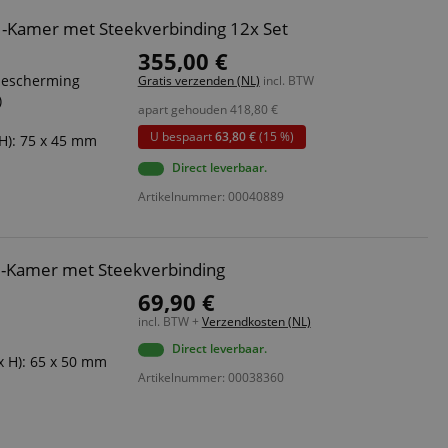
1-Kamer met Steekverbinding 12x Set
355,00 €
dbescherming
Gratis verzenden (NL)
incl. BTW
)
apart gehouden
418,80
€
U bespaart
63,80 €
(15 %)
H): 75 x 45 mm
Direct leverbaar.
Artikelnummer: 00040889
3-Kamer met Steekverbinding
69,90 €
incl. BTW +
Verzendkosten (NL)
Direct leverbaar.
x H): 65 x 50 mm
Artikelnummer: 00038360