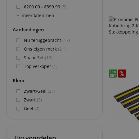
€200.00 - €399.99
(5)
meer laten zien
Aanbiedingen
Nu teruggebracht
(17)
Ons eigen merk
(21)
Spaar Set
(16)
Top verkoper
(1)
Kleur
Zwart/Geel
(21)
Zwart
(3)
Geel
(2)
Uw voordelen