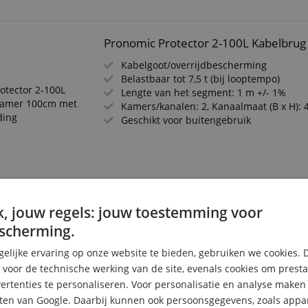
Pronomic Protector 2-100L Kabelbru
Kabelgoot/overrijdbescherming
Belastbaar tot 7,5 t (bij looptempo)
Lengte van het segment: 1 m +/- 1%
Kamers/kanalen: 2, Kanaalmaat (B x H):
Geschikt voor buitengebruik
Pronomic Protector 5-90L V2 Kabelbr
, jouw regels: jouw toestemming voor
scherming.
Kabelgoot/overrijdbescherming
Belastbaar tot 7,5 t (bij stapvoetsnelheid
elijke ervaring op onze website te bieden, gebruiken we cookies. 
Lengte van het segment: 90 cm +/- 1%
s voor de technische werking van de site, evenals cookies om prest
Kamers/kanalen: 5, kanaalmaat (B x H): 
rtenties te personaliseren. Voor personalisatie en analyse make
Geschikt voor buitengebruik
ten van Google. Daarbij kunnen ook persoonsgegevens, zoals appar