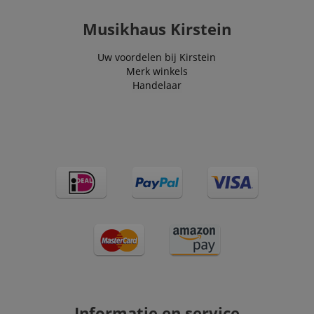
.kirstein.nl
4 weken
used to track
visitors for the
purpose of
Musikhaus Kirstein
delivering
personalized
product
Uw voordelen bij Kirstein
recommendatio
and advertising
Merk winkels
Handelaar
Informatie en service