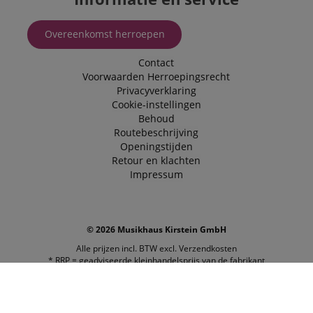
Overeenkomst herroepen
Contact
Voorwaarden
Herroepingsrecht
Privacyverklaring
Cookie-instellingen
Behoud
Routebeschrijving
Openingstijden
Retour en klachten
Impressum
© 2026 Musikhaus Kirstein GmbH
Alle prijzen incl. BTW excl.
Verzendkosten
* RRP = geadviseerde kleinhandelsprijs van de fabrikant
Beste prijsitems zijn uitgesloten van kortingsbonnen en
kortingsaanbiedingen.