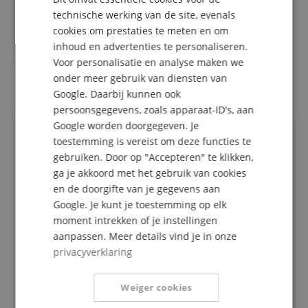
technische werking van de site, evenals
ITALIAN
cookies om prestaties te meten en om
inhoud en advertenties te personaliseren.
42,80
€
SPANISH
Voor personalisatie en analyse maken we
onder meer gebruik van diensten van
Google. Daarbij kunnen ook
persoonsgegevens, zoals apparaat-ID's, aan
Google worden doorgegeven. Je
Recensies van klanten
toestemming is vereist om deze functies te
gebruiken. Door op "Accepteren" te klikken,
ga je akkoord met het gebruik van cookies
5.0
en de doorgifte van je gegevens aan
5.0
/
Google. Je kunt je toestemming op elk
moment intrekken of je instellingen
Gebaseerd op 1 Beoordeling
aanpassen. Meer details vind je in onze
privacyverklaring
5 Sterren
1
4 Sterren
0
3 Sterren
0
Weiger cookies
2 Sterren
0