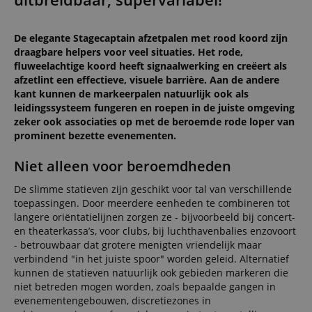
De elegante Stagecaptain afzetpalen met rood koord zijn
draagbare helpers voor veel situaties. Het rode,
fluweelachtige koord heeft signaalwerking en creëert als
afzetlint een effectieve, visuele barrière. Aan de andere
kant kunnen de markeerpalen natuurlijk ook als
leidingssysteem fungeren en roepen in de juiste omgeving
zeker ook associaties op met de beroemde rode loper van
prominent bezette evenementen.
Niet alleen voor beroemdheden
De slimme statieven zijn geschikt voor tal van verschillende
toepassingen. Door meerdere eenheden te combineren tot
langere oriëntatielijnen zorgen ze - bijvoorbeeld bij concert-
en theaterkassa’s, voor clubs, bij luchthavenbalies enzovoort
- betrouwbaar dat grotere menigten vriendelijk maar
verbindend "in het juiste spoor" worden geleid. Alternatief
kunnen de statieven natuurlijk ook gebieden markeren die
niet betreden mogen worden, zoals bepaalde gangen in
evenementengebouwen, discretiezones in