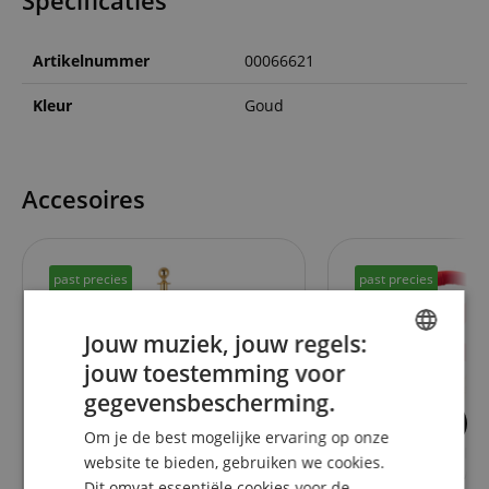
Specificaties
Artikelnummer
00066621
Kleur
Goud
Accesoires
past precies
past precies
Jouw muziek, jouw regels:
jouw toestemming voor
ENGLISH
gegevensbescherming.
GERMAN
1
Om je de best mogelijke ervaring op onze
Stagecaptain PLS-150FG
Stagecaptain RRG
DUTCH
website te bieden, gebruiken we cookies.
Afzetpaal goud
Voor PLS-150G Af
Dit omvat essentiële cookies voor de
FRENCH