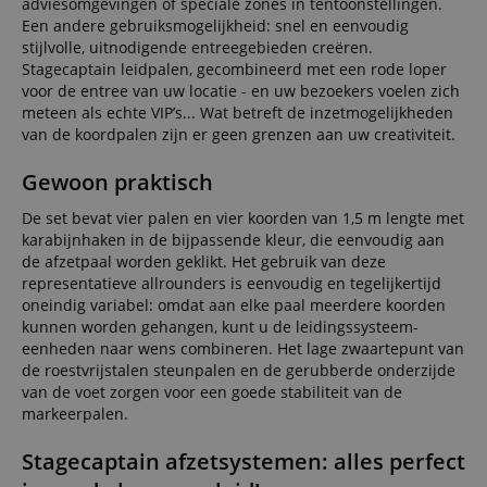
adviesomgevingen of speciale zones in tentoonstellingen.
Een andere gebruiksmogelijkheid: snel en eenvoudig
stijlvolle, uitnodigende entreegebieden creëren.
Stagecaptain leidpalen, gecombineerd met een rode loper
voor de entree van uw locatie - en uw bezoekers voelen zich
meteen als echte VIP’s... Wat betreft de inzetmogelijkheden
van de koordpalen zijn er geen grenzen aan uw creativiteit.
Gewoon praktisch
De set bevat vier palen en vier koorden van 1,5 m lengte met
karabijnhaken in de bijpassende kleur, die eenvoudig aan
de afzetpaal worden geklikt. Het gebruik van deze
representatieve allrounders is eenvoudig en tegelijkertijd
oneindig variabel: omdat aan elke paal meerdere koorden
kunnen worden gehangen, kunt u de leidingssysteem-
eenheden naar wens combineren. Het lage zwaartepunt van
de roestvrijstalen steunpalen en de gerubberde onderzijde
van de voet zorgen voor een goede stabiliteit van de
markeerpalen.
Stagecaptain afzet­systemen: alles perfect