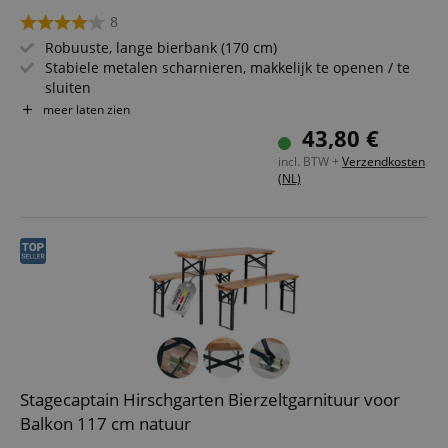
8
Robuuste, lange bierbank (170 cm)
Stabiele metalen scharnieren, makkelijk te openen / te
sluiten
Gelakte oppervlakte, onderzijde onbehandeld
meer laten zien
Eenvoudig opvouwbaar, dus makkelijk op te bergen en te
43,80 €
vervoeren
incl. BTW +
Verzendkosten
Donkergroen gelakte stalen frames
(NL)
Zitting van hout
Stagecaptain Hirschgarten Bierzeltgarnituur voor
Balkon 117 cm natuur