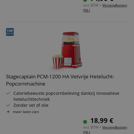
Probleemloze reiniging door afzonderlijk uitneembare
incl. BTW +
Verzendkosten
onderdelen
(NL)
Decoratieve binnenverlichting zet popcorn prachtig in
de spotlight
Stagecaptain PCM-1200 HA Vetvrije Hetelucht-
Popcornmachine
Caloriebewuste popcornbeleving dankzij innovatieve
heteluchttechniek
Zonder vet of olie
1200 watt vermogen zorgt voor ultrasnelle bereiding in
meer laten zien
ca. 2-3 minuten
18,99 €
Retrodesign en bioscoopgevoel voor filmliefhebbers
incl. BTW +
Verzendkosten
Stressvrije, eenvoudige reiniging
(NL)