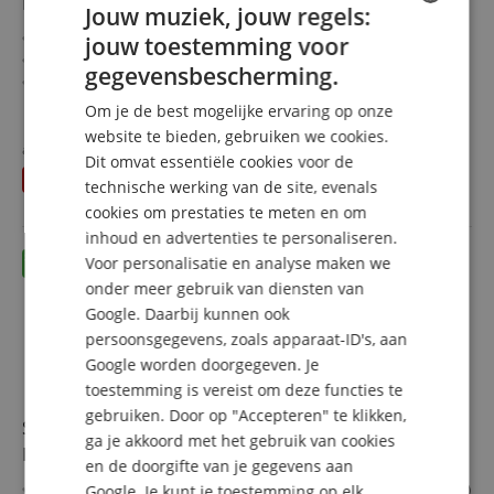
Balkon 110 cm Natuur 2x Set
Jouw muziek, jouw regels:
Korte, 3-delige bierzeltgarnituren (4x bank, 2x tafel)
jouw toestemming voor
ENGLISH
Gemaakt in de EU, zeer robuuste kwaliteit
gegevensbescherming.
Stabiele metalen scharnieren makkelijk te openen / te
GERMAN
sluiten
meer laten zien
Om je de best mogelijke ervaring op onze
DUTCH
Gelakte oppervlakken
259,00 €
website te bieden, gebruiken we cookies.
Eenvoudig opvouwbaar, dus makkelijk op te bergen en te
apart gehouden
279,80
€
Dit omvat essentiële cookies voor de
FRENCH
Gratis verzenden (NL)
incl.
vervoeren
U bespaart
20,80 €
BTW
technische werking van de site, evenals
Zitbanken en tafelblad van grenenhout
ITALIAN
cookies om prestaties te meten en om
inhoud en advertenties te personaliseren.
SPANISH
Voor personalisatie en analyse maken we
onder meer gebruik van diensten van
Google. Daarbij kunnen ook
persoonsgegevens, zoals apparaat-ID's, aan
Google worden doorgegeven. Je
toestemming is vereist om deze functies te
gebruiken. Door op "Accepteren" te klikken,
Stagecaptain Hirschgarten Bierzeltgarnituur 117 cm
ga je akkoord met het gebruik van cookies
Naturel 5x Set
en de doorgifte van je gegevens aan
Korte, 15-delige bierzelttafelgarnituur (10x bank, 5x tafel)
Google. Je kunt je toestemming op elk