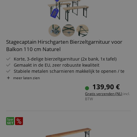
Stagecaptain Hirschgarten Bierzeltgarnituur voor
Balkon 110 cm Naturel
Korte, 3-delige bierzeltgarnituur (2x bank, 1x tafel)
Gemaakt in de EU, zeer robuuste kwaliteit
Stabiele metalen scharnieren makkelijk te openen / te
sluiten
meer laten zien
Gelakte oppervlakken
139,90 €
Eenvoudig opvouwbaar, dus makkelijk op te bergen en te
Gratis verzenden (NL)
incl.
vervoeren
BTW
Zitbanken en tafelblad van vurenhout