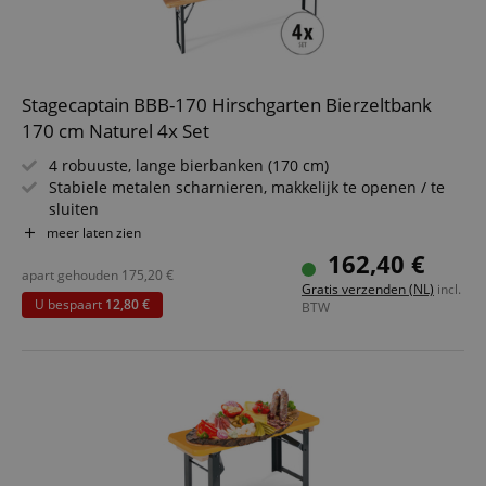
Stagecaptain BBB-170 Hirschgarten Bierzeltbank
170 cm Naturel 4x Set
4 robuuste, lange bierbanken (170 cm)
Stabiele metalen scharnieren, makkelijk te openen / te
sluiten
Gelakte oppervlakte, onderzijde onbehandeld
meer laten zien
Eenvoudig opvouwbaar, dus makkelijk op te bergen en te
162,40 €
vervoeren
apart gehouden
175,20
€
Gratis verzenden (NL)
incl.
Donkergroen gelakte stalen frames
U bespaart
12,80 €
BTW
Zitting van hout