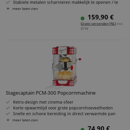
Stabiele metalen scharnieren makkelijk te openen / te
sluiten
meer laten zien
Gelakte oppervlakken
159,90 €
Eenvoudig opvouwbaar, dus makkelijk op te bergen en te
Gratis verzenden (NL)
incl.
vervoeren
BTW
Zitbanken en tafelblad van hout
Stagecaptain PCM-300 Popcornmachine
Retro-design met cinema-sfeer
Korte opwarmtijd voor grote popcornhoeveelheden
Snelle en schone bereiding in direct verwarmde pan
Helemaal makkelijk popcorn maken dankzij handige
meer laten zien
doseerlepels
74,90 €