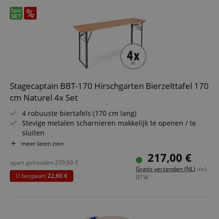
Stagecaptain BBT-170 Hirschgarten Bierzelttafel 170
cm Naturel 4x Set
4 robuuste biertafels (170 cm lang)
Stevige metalen scharnieren makkelijk te openen / te
sluiten
Gelakte oppervlakte, onderzijde onbehandeld
meer laten zien
Eenvoudig opvouwbaar, dus makkelijk op te bergen en te
217,00 €
vervoeren
apart gehouden
239,60
€
Gratis verzenden (NL)
incl.
Donkergroen gelakte stalen frames
U bespaart
22,60 €
BTW
Tafelblad van hout