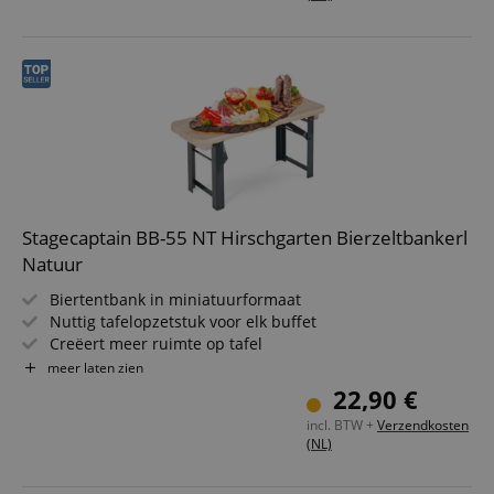
Slimme, geïntegreerde portioneerhulp
Stagecaptain BB-55 NT Hirschgarten Bierzeltbankerl
Natuur
Biertentbank in miniatuurformaat
Nuttig tafelopzetstuk voor elk buffet
Creëert meer ruimte op tafel
Afmetingen (LxBxH): 54,5 x 19,5 x 26,5 cm
meer laten zien
Kleur: natuur
22,90 €
incl. BTW +
Verzendkosten
(NL)