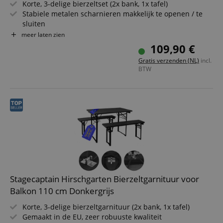
Korte, 3-delige bierzeltset (2x bank, 1x tafel)
Stabiele metalen scharnieren makkelijk te openen / te
sluiten
Gelakte oppervlakken, onderzijde onbehandeld
meer laten zien
Eenvoudig opvouwbaar, dus makkelijk op te bergen en te
109,90 €
vervoeren
Gratis verzenden (NL)
incl.
Donkergroen gelakte stalen frames
BTW
Zitbanken en tafelblad van hout
Stagecaptain Hirschgarten Bierzeltgarnituur voor
Balkon 110 cm Donkergrijs
Korte, 3-delige bierzeltgarnituur (2x bank, 1x tafel)
Gemaakt in de EU, zeer robuuste kwaliteit