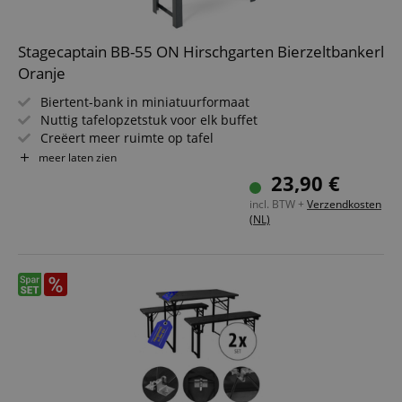
Stagecaptain BB-55 ON Hirschgarten Bierzeltbankerl
Oranje
Biertent-bank in miniatuurformaat
Nuttig tafelopzetstuk voor elk buffet
Creëert meer ruimte op tafel
Afmetingen (LxBxH): 54,5 x 19,5 x 26,5 cm
meer laten zien
Kleur: Oranje
23,90 €
incl. BTW +
Verzendkosten
(NL)