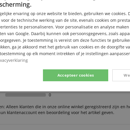
scherming.
elijke ervaring op onze website te bieden, gebruiken we cookies. 
s voor de technische werking van de site, evenals cookies om prest
rtenties te personaliseren. Voor personalisatie en analyse make
ten van Google. Daarbij kunnen ook persoonsgegevens, zoals appar
rgegeven. Je toestemming is vereist om deze functies te gebruike
likken, ga je akkoord met het gebruik van cookies en de doorgifte v
e toestemming op elk moment intrekken of je instellingen aanpassen
ivacyverklaring
1
Accepteer cookies
We
0
0
0
Prestatie
Gericht op
Functionaliteit
0
n: Alleen klanten die in onze online winkel geregistreerd zijn en h
un klantenaccount een beoordeling voor het artikel geven.