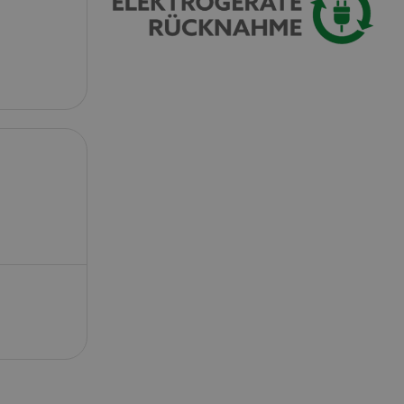
eerd
g en accountbeheer.
ript.com-service om
den. De
ect werken.
 on the website,
 ensuring a secure
te across page
ies are used by the
vities so users can
s pages.
s used to facilitate
ely.
 user session by the