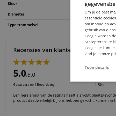
gegevensbe
Kleur
Wit
Om je de best mog
Diameter
14 Zoll
essentiële cookie
om inhoud en adve
Type trommelvel
coated
gebruik van diens
Google worden doo
"Accepteren" te k
Google. Je kunt j
Recensies van klanten
vind je in onze
pr
5 Sterren
Toon details
4 Sterren
5.0
3 Sterren
5.0
/
2 Sterren
Strikt
1 Ster
Gebaseerd op 1 Beoordeling
noodzakelijk
Een herziening van de ratings heeft als volgt plaatsgevonde
product daadwerkelijk bij ons hebben gekocht, kunnen in h