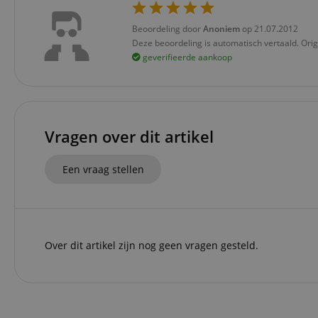
Str
Beoordeling door
Anoniem
op 21.07.2012
Deze beoordeling is automatisch vertaald. Orig
Strikt noodzakelijke
geverifieerde aankoop
Zonder strikt noodzak
Naam
CookieScriptConse
Vragen over dit artikel
session-id-apay
Een vraag stellen
FPGSID
apay-session-set
Over dit artikel zijn nog geen vragen gesteld.
amazon-pay-
connectedAuth
session-token