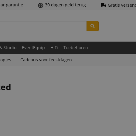
aar garantie
30 dagen geld terug
Gratis verzen
 & Studio
EventEquip
HiFi
Toebehoren
opjes
Cadeaus voor feestdagen
ted