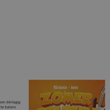
 een éénlagig
cte balans