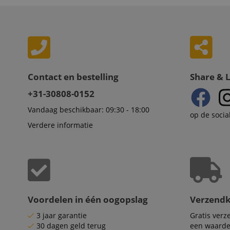
sid_key
Naam
Naam
Naam
CrossDomainCookie
Aa
Naam
Do
Contact en bestelling
_ga
scarab.mayAdd
Share & 
sid
ww
+31-30808-0152
language
FPID
.ki
Vandaag beschikbaar: 09:30 - 18:00
op de socia
Verdere informatie
test_cookie
Go
.d
_ga_2Y66LKC5QL
scarab.profile
.ki
session-id-time
IDE
Go
.d
aHistoryArticles
Voordelen in één oogopslag
Verzend
MUID
Mi
3 jaar garantie
Gratis ver
Co
session-id
.b
30 dagen geld terug
een waarde