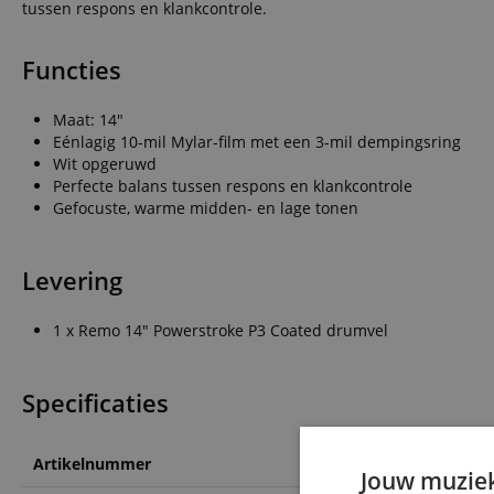
tussen respons en klankcontrole.
Functies
Maat: 14"
Eénlagig 10-mil Mylar-film met een 3-mil dempingsring
Wit opgeruwd
Perfecte balans tussen respons en klankcontrole
Gefocuste, warme midden- en lage tonen
Levering
1 x Remo 14" Powerstroke P3 Coated drumvel
Specificaties
Artikelnummer
00001149
Jouw muziek