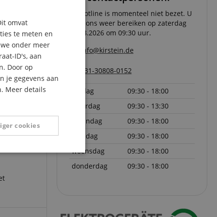
ENGLISH
De hotline is momenteel niet bezet. U
Dit omvat
kunt ons weer bereiken op zaterdag
GERMAN
08.08.2026 om 09:30 uur.
aties te meten en
DUTCH
n we onder meer
info@kirstein.de
aat-ID's, aan
FRENCH
n. Door op
+31-30808-0152
ITALIAN
an je gegevens aan
. Meer details
vrijdag
09:30 - 18:00
SPANISH
zaterdag
09:30 - 13:30
maandag
09:30 - 18:00
iger cookies
dinsdag
09:30 - 18:00
woensdag
09:30 - 18:00
Niet-
geclassificeerd
donderdag
09:30 - 18:00
et