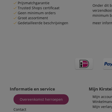
Prijsmatchgarantie
_gcl_au
Go
Onder dit b
Trusted Shops certificaat
.ki
verzendkos
Geen minimum orders
minimum be
_uetvid
Mi
Groot assortiment
Co
Gedetailleerde beschrijvingen
meer infor
.ki
_fbp
Me
In
.ki
_uetsid
Mi
Co
.ki
FPLC
.ki
scarab.visitor
Em
.ki
Informatie en service
Mijn Kirste
Mijn accou
Overeenkomst herroepen
Winkelman
Mijn verlang
Contact