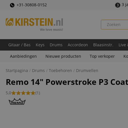
3 j
+31-30808-0152
Gitaar / Bas
Keys
Drums
Accordeon
Blaasinstr.
Live
Aanbiedingen
Nieuwe producten
Top verkoper
Ko
Startpagina
Drums
Toebehoren
Drumvellen
Remo 14" Powerstroke P3 Coa
5,0
(1)