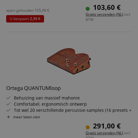
Perfect voor percussionisten & multi-instrumentalisten
103,60 €
Set incl. klinkenkabel, 6m
apart gehouden
105,99
€
Gratis verzenden (NL)
incl.
U bespaart
2,39 €
BTW
Ortega QUANTUMloop
Behuizing van massief mahonie
Comfortabel, ergonomisch ontwerp
Tot wel 20 verschillende percussie-samples (16 presets +
4 user)
meer laten zien
Ingebouwde looper (tot 5 minuten)
291,00 €
USB-aansluiting voor user-samples
Gratis verzenden (NL)
incl.
Inclusief 9V voeding