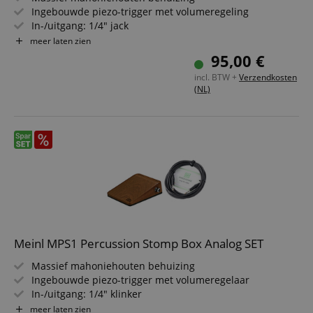
Ingebouwde piezo-trigger met volumeregeling
In-/uitgang: 1/4" jack
Rubberen, antislip pedaalbodem
meer laten zien
Perfect voor percussionisten & multi-instrumentalisten
95,00 €
incl. BTW +
Verzendkosten
(NL)
Meinl MPS1 Percussion Stomp Box Analog SET
Massief mahoniehouten behuizing
Ingebouwde piezo-trigger met volumeregelaar
In-/uitgang: 1/4" klinker
Gerubberde, antislip pedaalbodem
meer laten zien