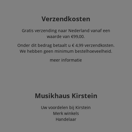
onthoud
cookieb
Cookie-S
moet cor
Verzendkosten
werken.
session-id-apay
11 maanden
This cook
Amazon
Gratis verzending naar Nederland vanaf een
4 weken
used to
.amazon.com
waarde van €99,00.
the user
on the w
particula
Onder dit bedrag betaalt u € 4,99 verzendkosten.
relation 
We hebben geen minimum bestelhoeveelheid.
payment 
Google Privacy Policy
ensuring
meer informatie
and effe
checkou
experien
FPGSID
.kirstein.nl
29 minuten
This cook
57 seconden
used to 
user sess
across p
Musikhaus Kirstein
requests
apay-session-set
11 maanden
This cook
Amazon.com
Uw voordelen bij Kirstein
4 weken
by Amaz
Inc.
Session 
www.kirstein.nl
Merk winkels
are used
Handelaar
server to
informat
about us
activitie