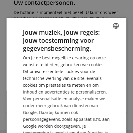
Uw contactpersonen.
De hotline is momenteel niet bezet. U kunt ons weer
bereiken op maandag 10.08.2026 om 09:30 uur.
info@kirstein.de
Jouw muziek, jouw regels:
jouw toestemming voor
+31-30808-0152
ENGLISH
gegevensbescherming.
GERMAN
zaterdag
09:30 - 13:30
Om je de best mogelijke ervaring op onze
DUTCH
maandag
09:30 - 18:00
website te bieden, gebruiken we cookies.
Dit omvat essentiële cookies voor de
FRENCH
dinsdag
09:30 - 18:00
technische werking van de site, evenals
woensdag
09:30 - 18:00
ITALIAN
cookies om prestaties te meten en om
donderdag
09:30 - 18:00
inhoud en advertenties te personaliseren.
SPANISH
Voor personalisatie en analyse maken we
vrijdag
09:30 - 18:00
onder meer gebruik van diensten van
Google. Daarbij kunnen ook
persoonsgegevens, zoals apparaat-ID's, aan
Google worden doorgegeven. Je
toestemming is vereist om deze functies te