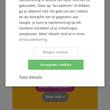
gebruiken. Door op "Accepteren" te klikken,
ga je akkoord met het gebruik van cookies
en de doorgifte van je gegevens aan
Google. Je kunt je toestemming op elk
moment intrekken of je instellingen
aanpassen. Meer details vind je in onze
privacyverklaring
De Kirstein Beat!
Weiger cookies
Schrijf u nu in op onze nieuwsbrief en verzeker u
Accepteer cookies
van uw
5€ voucher
.
Toon details
Gratis inschrijven »
Strikt
Prestatie
Gericht op
noodzakelijk
Meer info »